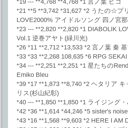
*19 --- **4,768 **4,768 *1 言ノ葉 ピコ
*21 **5 **3,742 *31,627 *2 う
LOVE2000% アイドルソング 四ノ宮
*23 --- **2,820 **2,820 *1 DIA
Vol.1 逆巻アヤト(緑川光)
*26 *11 **2,712 *13,533 *2 言ノ葉 秦 
*33 *33 **2,268 108,635 *6 RPG SEK
*34 --- **2,251 **2,251 *1 星たちのRen
Emiko Bleu
*39 *17 **1,873 **8,740 *2 ヘタリ
リス(杉山紀彰)
*40 --- **1,850 **1,850 *1 ラ
*42 *36 **1,614 *44,246 *5 sister's noise
*43 *16 **1,568 **9,603 *2 HERE I AM 