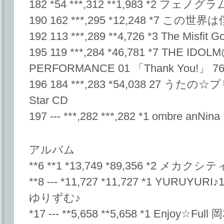
182 *54 ***,312 **1,983 *2 フェノグ
190 162 ***,295 *12,248 *7
192 113 ***,289 **4,726 *3 The Misfi
195 119 ***,284 *46,781 *7 THE ID
PERFORMANCE 01 「Thank You!」 76
196 184 ***,283 *54,038 27 うたの
Star CD
197 --- ***,282 ***,282 *1 ombre anNina
アルバム
**6 **1 *13,749 *89,356 *2 
**8 --- *11,727 *11,727 *1 YURUYURI
ゆりずむ♪
*17 --- **5,658 **5,658 *1 Enjoy☆Ful