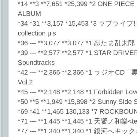
*14 **3 **7,651 *25,399 *2 ONE PIECE
ALBUM
*34 *31 **3,157 *15,453 *3 ラブライブ! μ
collection μ's
*36 --- **3,077 **3,077 *1 忍
*39 --- **2,577 **2,577 *1 STAR 
Soundtracks
*42 --- **2,366 **2,366 *1 
Vol.2
*45 --- **2,148 **2,148 *1 Forbidden
*50 **5 **1,949 *15,898 *2 Sunny Sid
*69 *41 **1,465 130,133 *7 ROC
*71 --- **1,445 **1,445 *1 天饗ノ和樂<t
*77 --- **1,340 **1,340 *1 