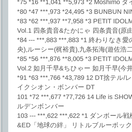
*75 *16 **1,041 **5,973 *2 Moshimo
*80 *47 ***,973 *24,495 *3 BUNBUN N
*83 *62 ***,937 **7,958 *3 PETIT ID
Vol.1 四条貴音&たかにゃ 四条貴音(原
*84 --- ***,883 ***,883 *1 終
央),ルーシー(梶裕貴),九条拓海(遊佐浩二
*85 *56 ***,876 **8,005 *3 PETIT ID
Vol.2 如月千早&ちひゃー 如月千早(今
*91 *63 ***,766 *43,789 12 D
イクシオン・ボンバー DT
101 *72 ***,677 *77,726 14 Life is
ルデンボンバー
103 --- ***,622 ***,622 *1 ダ
&ED「地球の絆」 リトルブルーボックス/