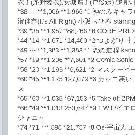
衣子(茅野愛衣),安城鳴子(戸松遥),鶴見
*38 --- **1,966 **1,966 *1 神のみキ
澄佳奈(It's All Right) 小阪ちひろ starr
*39 *35 **1,957 *88,266 *6 CORE PRI
*44 *14 **1,671 *14,400 *2 つよがり
*49 --- **1,383 **1,383 *1 恋の道程 kano
*57 *19 **1,206 **7,601 *2 Comic Sonic 
*58 *20 **1,193 **6,621 *2 マスターピ
*60 *45 **1,175 137,073 *6 カッコ
ス
*65 *60 **1,035 *67,153 *5 Take off 2P
*66 *49 **1,013 253,647 *9 T
ジャニ∞
*74 *71 ***,898 *21,757 *8 O