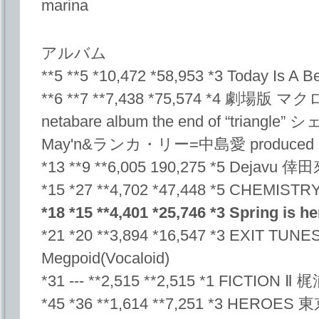
marina
アルバム
**5 **5 *10,472 *58,953 *3 Today Is A Be
**6 **7 **7,438 *75,574 *4 劇
netabare album the end of “triangl
May'n&ランカ・リー=中島愛 produced
*13 **9 **6,005 190,275 *5 Dejavu 
*15 *27 **4,702 *47,448 *5 CHEMIST
*18 *15 **4,401 *25,746 *3 Spring i
*21 *20 **3,894 *16,547 *3 EXIT TU
Megpoid(Vocaloid)
*31 --- **2,515 **2,515 *1 FICTION 
*45 *36 **1,614 **7,251 *3 