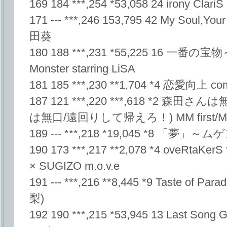
169 184 ***,254 *53,058 24 irony ClariS
171 --- ***,246 153,795 42 My Soul,Yo
田葵
180 188 ***,231 *55,225 16 一番の宝物～Yu
Monster starring LiSA
181 185 ***,230 **1,704 *4 恋愛向上 
187 121 ***,220 ***,618 *2 森田さ
は無口/遠回りして帰えろ！) MM first/MM
189 --- ***,218 *19,045 *8 「夢」
190 173 ***,217 **2,078 *4 oveRtaKe
× SUGIZO m.o.v.e
191 --- ***,216 **8,445 *9 Taste o
梨)
192 190 ***,215 *53,945 13 Last Song Gi