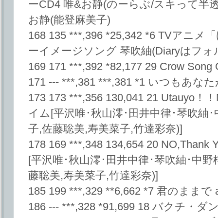
ーCD4 唯&お静(のーらぶ/スキって半透
お静(能登麻美子)
168 135 ***,396 *25,342 *6
ーイメージソング 琴吹紬(Diaryはフォ
169 171 ***,392 *82,177 29 Crow Song 
171 --- ***,381 ***,381 *1 いつもあな
173 173 ***,356 130,041 21 Uta
イム[平沢唯･秋山澪･田井中律･琴吹紬･
子,佐藤聡美,寿美菜子,竹達彩奈)]
178 169 ***,348 134,654 20 NO,
[平沢唯･秋山澪･田井中律･琴吹紬･中野梓
藤聡美,寿美菜子,竹達彩奈)]
185 199 ***,329 **6,662 *7 君のままで 
186 --- ***,328 *91,699 18 バクチ