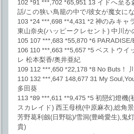
102 *91 ***,702 *65,951 13
話/この狭い鳥籠の中で/彼女が魔女になった理由
103 *24 ***,698 **4,431 *2 神のみキ
東山奈央(ハッピークレセント) 中川かのん 
105 107 ***,683 *55,870 *6 PARADISE/
106 110 ***,663 **5,657 *5
レ 松本梨香/奥井亜紀
109 112 ***,650 *22,178 *8 No But
110 132 ***,647 148,677 31 My Soul,Yo
多田葵
113 *89 ***,611 **9,475 *5 
スカレイド) 西王母桃(中原麻衣),総角景(
芳野葛利劔(日野聡)/雪洞(豊崎愛生),鬼
貴)