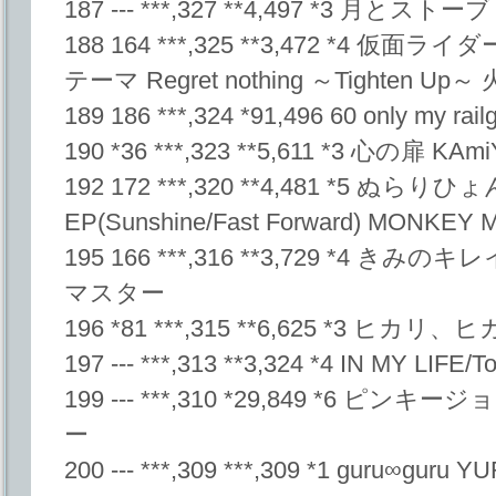
187 --- ***,327 **4,497 *3 月とス
188 164 ***,325 **3,472 *4 
テーマ Regret nothing ～Tighten U
189 186 ***,324 *91,496 60 only my railg
190 *36 ***,323 **5,611 *3 心の扉 KAm
192 172 ***,320 **4,481 *5
EP(Sunshine/Fast Forward) MONKEY 
195 166 ***,316 **3,729 *4
マスター
196 *81 ***,315 **6,625 *3 ヒカ
197 --- ***,313 **3,324 *4 IN MY LIFE/T
199 --- ***,310 *29,849 *6 
ー
200 --- ***,309 ***,309 *1 guru∞guru Y