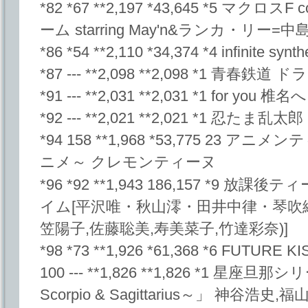
*82 *67 **2,197 *43,645 *5 マクロス
ーム starring May'n&ランカ・リー=中
*86 *54 **2,110 *34,374 *4 infinite synth
*87 --- **2,098 **2,098 *1 青春
*91 --- **2,031 **2,031 *1 for you 
*92 --- **2,021 **2,021 *1 忍
*94 158 **1,968 *53,775 23
ニメ～ クレモンティーヌ
*96 *92 **1,943 186,157 *9 
イム[平沢唯・秋山澪・田井中律・琴吹紬
笠陽子,佐藤聡美,寿美菜子,竹達彩奈)]
*98 *73 **1,926 *61,368 *6 FUTURE
100 --- **1,826 **1,826 *1 星座旦那シ
Scorpio & Sagittarius～」 神谷浩史,福