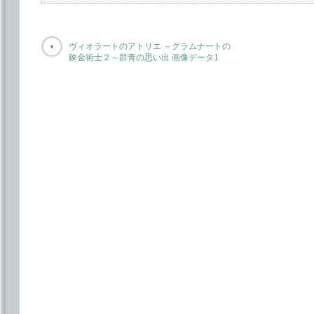
ヴィオラートのアトリエ ～グラムナートの
錬金術士２～群青の思い出 画像データ1