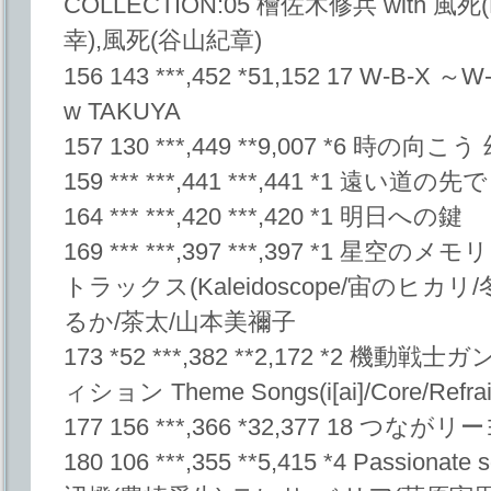
COLLECTION:05 檜佐木修兵 with 風
幸),風死(谷山紀章)
156 143 ***,452 *51,152 17 W-B-X 
w TAKUYA
157 130 ***,449 **9,007 *6 時の向こう 
159 *** ***,441 ***,441 *1 遠い道の先で
164 *** ***,420 ***,420 *1 明日への鍵
169 *** ***,397 ***,397 *1 星空のメモ
トラックス(Kaleidoscope/宙のヒカ
るか/茶太/山本美禰子
173 *52 ***,382 **2,172 *2 
ィション Theme Songs(i[ai]/Core/Refrai
177 156 ***,366 *32,377 18 つながリー
180 106 ***,355 **5,415 *4 Passio