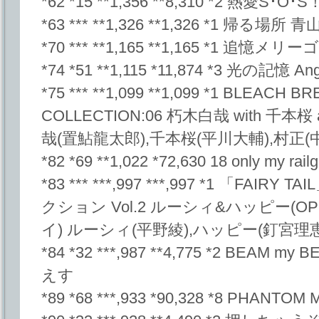
*62 *15 **1,356 **8,310 *2 熱愛
*63 *** **1,326 **1,326 *1 帰る場所
*70 *** **1,165 **1,165 *1 追憶メリー
*74 *51 **1,115 *11,874 *3 光の記憶 Ang
*75 *** **1,099 **1,099 *1 BLEACH 
COLLECTION:06 朽木白哉 with 千本桜
哉(置鮎龍太郎),千本桜(平川大輔),村正(
*82 *69 **1,022 *72,630 18 only my railg
*83 *** ***,997 ***,997 *1 「F
クション Vol.2 ルーシィ&ハッピー(OP
イ) ルーシィ(平野綾),ハッピー(釘宮理恵
*84 *32 ***,987 **4,775 *2 BEA
えす
*89 *68 ***,933 *90,328 *8 PHANT