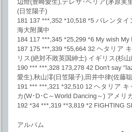
辺燈(豊崎愛生),テレサ･ベリア(茅原実里
(日笠陽子)
181 137 ***,352 *10,518 *5 バレ
海大附属中
184 117 ***,345 *25,299 *6 My wish
187 175 ***,339 *55,664 32 ヘタ
リス(絶対不敗英国紳士) イギリス(杉山
190 *** ***,328 173,278 42 Don't 
愛生),秋山澪(日笠陽子),田井中律(佐藤聡
191 *** ***,321 *32,510 12 ヘタ
カ(W･D･C～World Dancing～) アメ
192 *34 ***,319 **3,819 *2 FIGHTIN
アルバム