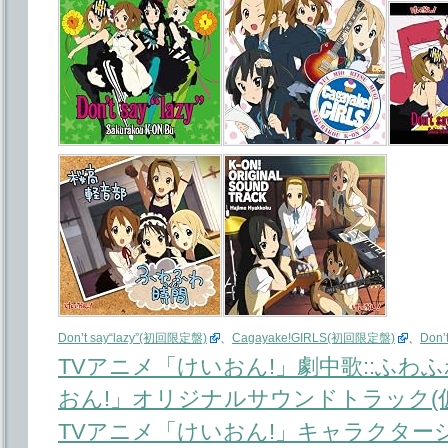
Don’t say“lazy”(初回限定盤)
、
Cagayake!GIRLS(初回限定盤)
、
Don’t
TVアニメ「けいおん!」劇中歌::ふわ
おん!」オリジナルサウンドトラック(仮
TVアニメ「けいおん!」キャラクターシン