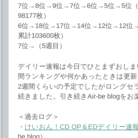
7位→8位→9位→7位→6位→5位→5位（
98177枚）
6位→18位→17位→14位→12位→12位
累計103600枚）
7位→（5週目）
デイリー速報は今日でひとまずおしま
間ランキングや何かあったときは更新
2週間くらいの予定でしたがロングセ
続きました。引き続きAir-be blog
＜過去ログ＞
・
けいおん！CD OP＆EDデイリー速報 2
be blog）