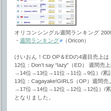
オリコンシングル週間ランキング 200
・
週間ランキング
（Oricon）
けいおん！CD OP＆EDの4週目売上は
12位：Don’t say “lazy"（ED） 週間
→14位→13位→11位→11位→9位）/累計
13位：Cagayake!GIRLS（OP）週間
→17位→14位→12位→12位→12位）/累
となりました。