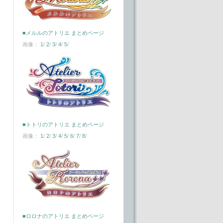
■メルルのアトリエ まとめページ
画像：
1
/
2
/
3
/
4
/
5
/
■トトリのアトリエ まとめページ
画像：
1
/
2
/
3
/
4
/
5
/
6
/
7
/
8
/
■ロロナのアトリエ まとめページ