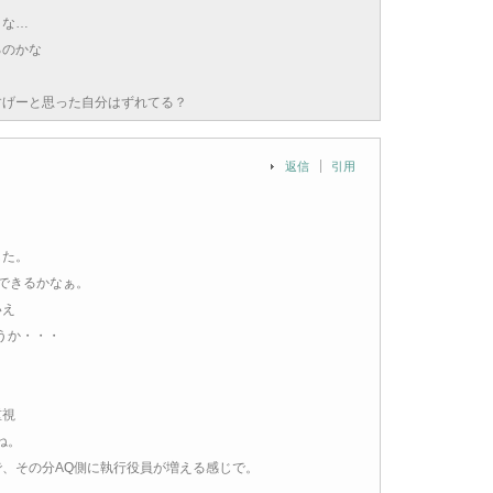
うな…
るのかな
すげーと思った自分はずれてる？
返信
引用
した。
できるかなぁ。
いえ
うか・・・
重視
ね。
、その分AQ側に執行役員が増える感じで。