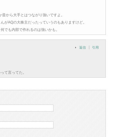
とか昔から大手とはつながり強いですよ。
んがAQの大株主だったっていうのもありますけど。
、何でも内部で作れるのは強いかも。
返信
引用
ルって言ってた。