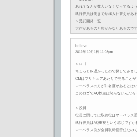
あれ？なんか数人いなくなってるよ
執行役員は働きで結構入れ替えがあ
＞受託開発一覧
大作があるのと数がかなりあるので
believe
2011年 10月1日 11:08pm
＞ロゴ
ちょっとIR遅かったので探してみま
CMはプリキュアあたりで見ることが
マーベラスの方が知名度があるとは
このロゴでAQ株主は怒らないんだろ
＞役員
役員に関しては取締役はマーベラス
執行役員はAQ重視という感じですか
マーベラス側が全員取締役留任なので