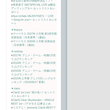
■
ゆるゆり新作OVA制作決定！！！
■
寿美菜子 360°SPECIAL LIVE at舞浜
アンフィシアター セットリスト＆レ
ポート
■
Aya Uchida VALENTINE'S ♡ LIVE
〜Song for you〜 セットリスト＆レポ
ート
▼finance
■
マーベラス 2027年３月期 第1四半期
決算短信〔日本基準〕(連結)
■
マーベラス 2026年３月期 決算短信
〔日本基準〕(連結)
▼ranking
■
2017年 アニメ・ゲーム・特撮CD売
り上げランキング
■
2016年 アニメ・ゲーム・特撮CD売
り上げランキング
■
2015年 アニメ・ゲーム・特撮CD売
り上げランキング
■
2015年上半期 アニメCDシングルラ
ンキング（2015/06/17 更新）
▼claris
■
ClariS 1st Live “扉の先へ“ セットリ
スト＆レポート
■
ClariS Clear Sky/border/～SINGLE
BEST 1st～/アネモネ 記事まとめ
■
リスアニ！ presents ClariS BESTア