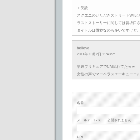
＞受託
スクエニのいただきストリートWii
ラストストーリーに関しては昔坂口さ
タイトルは微妙なのも多いですけど
believe
2011年 10月2日 11:40am
早速プリキュアでCM流れてたｗｗ
女性の声でマーベラスエーキューエ
名前
メールアドレス
- 公開されません -
URL