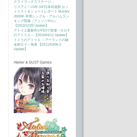
クライマックスステージ-」
リスアニ！LIVE-3＠日本武道館 セッ
トリスト＆ショートレポート #LisAni
2009年 年間シングル・アルバムラン
キング関連（アニソン中心）
【2010/12/20 Update】
アトリエ最新作がPS3で登場～ロロナ
のアトリエ～【2010/04/11 Update】
トトリのアトリエ ～アーランドの錬
金術士２～発表 【2011/03/06-2
Update】
Atelier & GUST Games