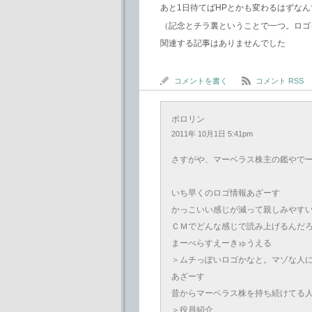
あと1日待てばHPとかも変わるはずな
（記念とチラ裏ということで一つ。ロゴ
関連する記事はありませんでした
コメントを書く
コメント RSS
ポロリン
2011年 10月1日 5:41pm
さすがや、マーベラス株主の鑑やで
いち早くのロゴ情報あざーす
かっこいい感じが減って親しみやす
ＣＭでどんな感じで読み上げるんだ
まーべらすえーきゅうえる
＞ムチっぽいロゴかなと。マゾな人
あざーす
昔からマーベラス株を持ち続けてる
＞役員紹介