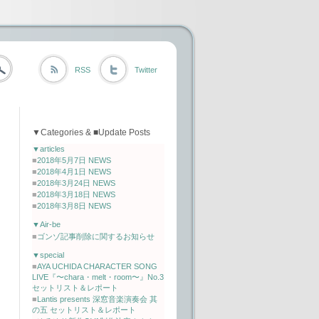
RSS
Twitter
▼Categories & ■Update Posts
▼articles
■
2018年5月7日 NEWS
■
2018年4月1日 NEWS
■
2018年3月24日 NEWS
■
2018年3月18日 NEWS
■
2018年3月8日 NEWS
▼Air-be
■
ゴンゾ記事削除に関するお知らせ
▼special
■
AYA UCHIDA CHARACTER SONG
LIVE『〜chara・melt・room〜』No.3
セットリスト＆レポート
■
Lantis presents 深窓音楽演奏会 其
の五 セットリスト＆レポート