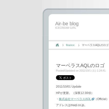
Air-be blog
ICECREAM GIRL
finance
マーベラスAQLのロゴ
マーベラスAQLのロゴ
Posted/Updated on 2011/10/1 (土) 1:24:41
2011/10/01 Update
HPが更新。（深夜12:30頃）
・
株式会社マーベラスAQL
（Official）
アドレスはmaql.co.jp。