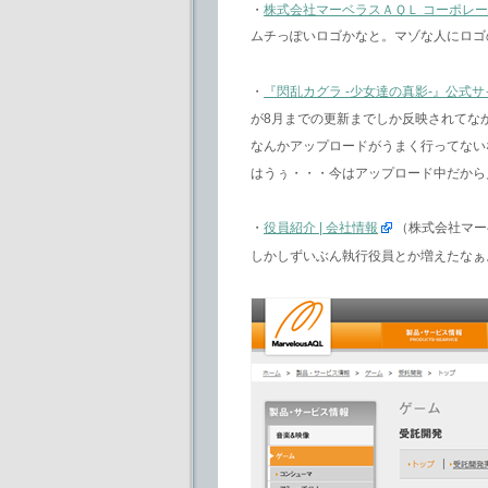
・
株式会社マーベラスＡＱＬ コーポレ
ムチっぽいロゴかなと。マゾな人にロゴ
・
『閃乱カグラ -少女達の真影-』公式サ
が8月までの更新までしか反映されてな
なんかアップロードがうまく行ってない
はうぅ・・・今はアップロード中だから見
・
役員紹介 | 会社情報
（株式会社マー
しかしずいぶん執行役員とか増えたなぁ