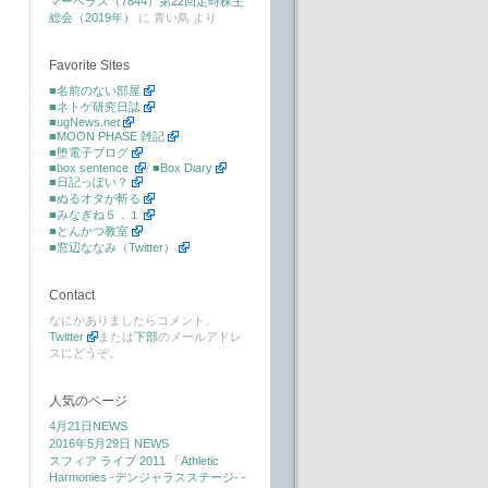
マーベラス（7844）第22回定時株主
総会（2019年）
に
青い鳥
より
Favorite Sites
■名前のない部屋
■ネトゲ研究日誌
■ugNews.net
■MOON PHASE 雑記
■堕電子ブログ
■box sentence
/
■Box Diary
■日記っぽい？
■ぬるオタが斬る
■みなぎね５．１
■とんかつ教室
■窓辺ななみ（Twitter）
Contact
なにかありましたらコメント、
Twitter
または
下部
のメールアドレ
スにどうぞ。
人気のページ
4月21日NEWS
2016年5月29日 NEWS
スフィア ライブ 2011 「Athletic
Harmonies -デンジャラスステージ- -