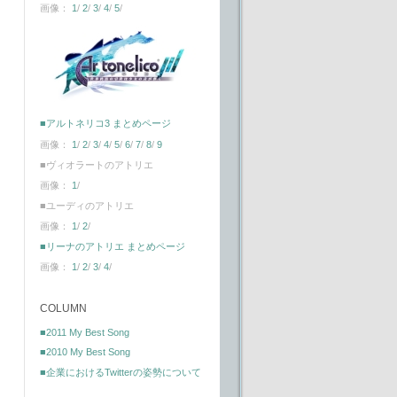
画像：
1
/
2
/
3
/
4
/
5
/
■アルトネリコ3 まとめページ
画像：
1
/
2
/
3
/
4
/
5
/
6
/
7
/
8
/
9
■ヴィオラートのアトリエ
画像：
1
/
■ユーディのアトリエ
画像：
1
/
2
/
■リーナのアトリエ まとめページ
画像：
1
/
2
/
3
/
4
/
COLUMN
■2011 My Best Song
■2010 My Best Song
■企業におけるTwitterの姿勢について