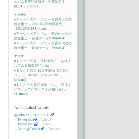
ルバム発売記念特番「今夜決定！
BEST of ClariST」
▼atelier
■
アーシャのアトリエ ～黄昏の大地の
錬金術士～ 2012年6月28日発売
【2012/06/16 Update】
■
アーシャのアトリエ ～黄昏の大地の
錬金術士～ 画像データ2 #AAAGD
■
アーシャのアトリエ ～黄昏の大地の
錬金術士～ 画像データ1 #AAAGD
▼trivia
■
トリビアの泉 祝10周年！ あけま
してムダ知識SP #trivia
■
トリビアの泉 10周年SPまでのスケ
ジュール #trivia 【2012/01/01
Update】
■
トリビアの泉10周年「へぇ」祭りは
ベストオブベストで！承知しました
SP #trivia
Twitter Latest Tweets
@airbe からのツイート
・
Twitter log
（Twilog）
・
Twitter pict
（Twitpic）
・
Air-be@Tumblr
（Tumblr）