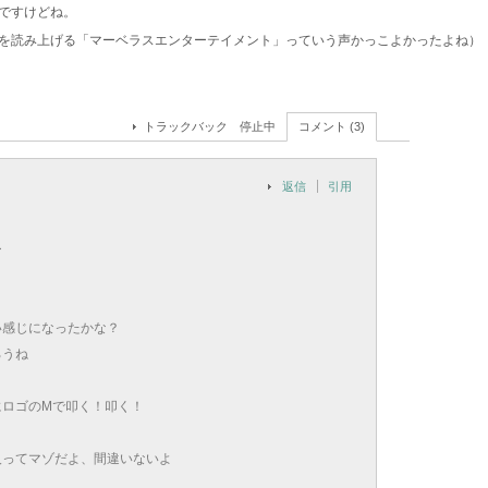
んですけどね。
を読み上げる「マーベラスエンターテイメント」っていう声かっこよかったよね）
トラックバック 停止中
コメント (3)
返信
引用
ー
い感じになったかな？
ろうね
にロゴのMで叩く！叩く！
人ってマゾだよ、間違いないよ