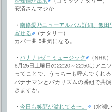
済知佳が出演
（コミックナタリー）
安済さんマジか。
・
南條愛乃ニューアルバム詳細、飯田里
寄せる
（ナタリー）
カバー曲 5曲気になる。
・
バナナ♪ゼロミュージック
（NHK）
6月25日土曜日の22:20～22:50は
ってことで、うっちーも呼んでくれる
バナナマンとバカリズムの番組で共演
きますか。
・
今日も笑顔が溢れてる〜。
（水瀬