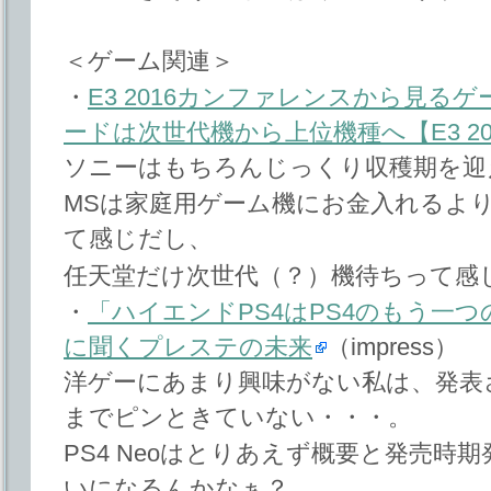
＜ゲーム関連＞
・
E3 2016カンファレンスから見る
ードは次世代機から上位機種へ【E3 20
ソニーはもちろんじっくり収穫期を迎
MSは家庭用ゲーム機にお金入れるよりW
て感じだし、
任天堂だけ次世代（？）機待ちって感
・
「ハイエンドPS4はPS4のもう一つ
に聞くプレステの未来
（impress）
洋ゲーにあまり興味がない私は、発表
までピンときていない・・・。
PS4 Neoはとりあえず概要と発売時
いになるんかなぁ？