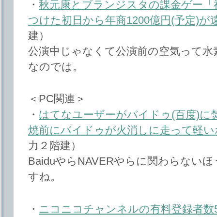
・
秋元康とブランジスタの課金ゲー「神
つけた初日から年商1200億円(予定)が
建）
公演中じゃなくて公演前の空気って水
なのでは。
＜PC関連＞
・
はてなユーザーがバイドゥ(百度)
焼前にバイドゥが火消しに走って軽い
力２階建）
BaiduやらNAVERやらに関わらな
すね。
・
ニコニコチャンネルの有料登録者数5