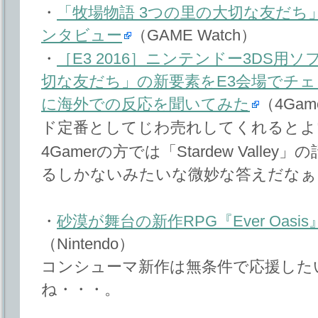
・
「牧場物語 3つの里の大切な友だち
ンタビュー
（GAME Watch）
・
［E3 2016］ニンテンドー3DS用
切な友だち」の新要素をE3会場でチ
に海外での反応を聞いてみた
（4Game
ド定番としてじわ売れしてくれるとよ
4Gamerの方では「Stardew Vall
るしかないみたいな微妙な答えだなぁ
・
砂漠が舞台の新作RPG『Ever Oas
（Nintendo）
コンシューマ新作は無条件で応援した
ね・・・。