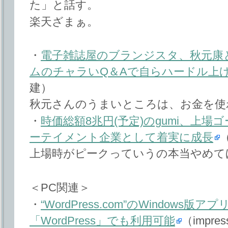
た」と話す。
楽天ざまぁ。
・
電子雑誌屋のブランジスタ、秋元康
ムのチャラいQ＆Aで自らハードル上
建）
秋元さんのうまいところは、お金を使
・
時価総額8兆円(予定)のgumi、上
ーテイメント企業として着実に成長
上場時がピークっていうの本当やめて
＜PC関連＞
・
“WordPress.com”のWindows
「WordPress」でも利用可能
（impre