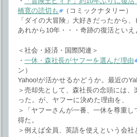
・
「冒険王ビィト」約10年ぶりに復活
橋寛の読切も
（コミックナタリー）
「ダイの大冒険」大好きだったから、
あれから10年・・・奇跡の復活とい
＜社会・経済・国際関連＞
・
一休・森社長がヤフーを選んだ理由
ン）
Yahoo!が活かせるかどうか。最近のY
＞売却先として、森社長の念頭には、
った。が、ヤフーに決めた理由を、
＞「ヤフーさんが一番、一休を尊重し
得た。
＞例えば全員、英語を使えという会社