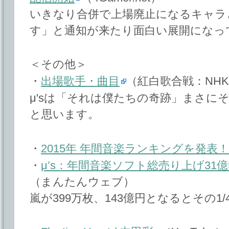
いきなり合併で上場廃止になるキャラ
す」と通知が来たり面白い展開になっ
＜その他＞
・
出場歌手・曲目
（紅白歌合戦：NH
μ'sは「それは僕たちの奇跡」まさに
と思います。
・
2015年 年間音楽ランキングを発表！
・
μ’s：年間音楽ソフト総売り上げ31億
（まんたんウェブ）
嵐が399万枚、143億円となるとその1