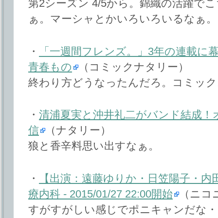
第2シーズン 4/5から。錦織の活躍
ぁ。マーシャとかいろいろいるなぁ。
・
「一週間フレンズ。」3年の連載に
青春もの
（コミックナタリー）
終わり方どうなったんだろ。コミック
・
清浦夏実と沖井礼二がバンド結成！
信
（ナタリー）
狼と香辛料思い出すなぁ。
・
【出演：遠藤ゆりか・日笠陽子・内
療内科 - 2015/01/27 22:00開始
（ニコ
すがすがしい感じでポニキャンだな・