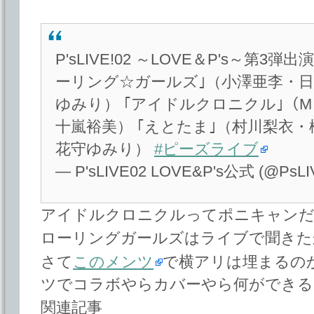
P'sLIVE!02 ～LOVE＆P's～第
ーリング☆ガールズ｣（小澤亜李・
ゆみり） ｢アイドルクロニクル｣（
十嵐裕美） ｢えとたま｣（村川梨衣
花守ゆみり）
#ピーズライブ
— P'sLIVE02 LOVE&P's公式 (@PsLI
アイドルクロニクルってポニキャンだ
ローリングガールズはライブで聞きた
さて
このメンツ
で横アリは埋まるの
ツでコラボやらカバーやら何ができる
関連記事