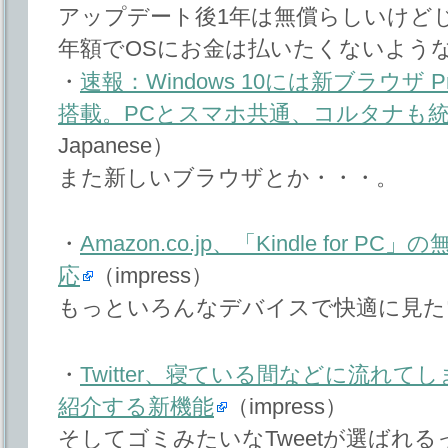
アップデート後1年は無償らしいけど
年額でOSにお金は払いたくないよう
・
速報：Windows 10には新ブラウザ Proj
搭載。PCとスマホ共通、コルタナも
Japanese）
また新しいブラウザとか・・・。
・
Amazon.co.jp、「Kindle for
応
（impress）
もっといろんなデバイスで快適に見た
・
Twitter、寝ている間などに流れ
紹介する新機能
（impress）
そしてゴミみたいなTweetが選ばれ