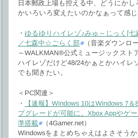
日本郵政上場も控える中、どうにかし
かいろいろ変えたいのかなぁって感じ
・
ゆるゆりハイレゾ♪みゅ～じっく[七
／七森中☆ごらく部
（音楽ダウンロー
～WALKMAN®公式ミュージックスト
ハイレゾだけど48/24かぁとかハイ
でも聞きたい。
＜PC関連＞
・
【速報】Windows 10はWindows
プグレードが可能に。Xbox Appや
準搭載
（4Gamer.net）
Windowsをまとめちゃえはよさそう