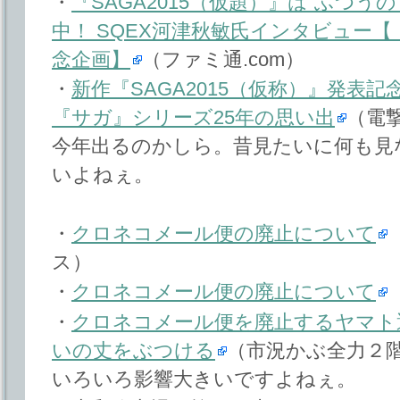
・
『SAGA2015（仮題）』は“ふつう
中！ SQEX河津秋敏氏インタビュー【
念企画】
（ファミ通.com）
・
新作『SAGA2015（仮称）』発表
『サガ』シリーズ25年の思い出
（電
今年出るのかしら。昔見たいに何も見
いよねぇ。
・
クロネコメール便の廃止について
ス）
・
クロネコメール便の廃止について
・
クロネコメール便を廃止するヤマト
いの丈をぶつける
（市況かぶ全力２
いろいろ影響大きいですよねぇ。