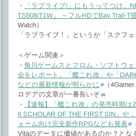
・
「ラブライブ!」にもうってつけ。NEC「L
TS508/T1W」 ～フルHDでBay Trai
Watch）
「ラブライブ！」というか「スクフェ
＜ゲーム関連＞
・
角川ゲームスとフロム・ソフトウェ
会をレポート。「艦これ改」や「DARK 
などの最新情報が明らかに
（4Gamer.
ロデアの文章が一番長いぞｗ
・
【速報】「艦これ改」の発売時期は201
II SCHOLAR OF THE FIRST S
ォーム向け完全新作RPGなども発表
（
Vitaのデータに価値があるのか？と