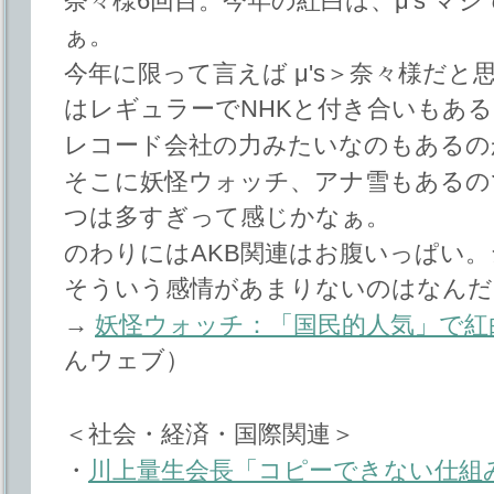
奈々様6回目。今年の紅白は、μ's マ
ぁ。
今年に限って言えば μ's＞奈々様だ
はレギュラーでNHKと付き合いもあ
レコード会社の力みたいなのもあるの
そこに妖怪ウォッチ、アナ雪もあるの
つは多すぎって感じかなぁ。
のわりにはAKB関連はお腹いっぱい
そういう感情があまりないのはなんだ
→
妖怪ウォッチ：「国民的人気」で紅
んウェブ）
＜社会・経済・国際関連＞
・
川上量生会長「コピーできない仕組