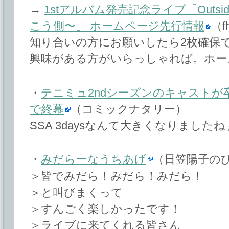
→
1stアルバム発売記念ライブ「Outside o
こう側〜」 ホームページ先行情報
（f
知り合いの方にお願いしたら2枚確保
興味がある方がいらっしゃれば。ホー
・
テニミュ2ndシーズンのキャストが
で終幕
（コミックナタリー）
SSA 3daysなんて大きくなりました
・
みだらーなうちあげ
（日笠陽子の
＞皆でみだら！みだら！みだら！
＞と叫びまくって
＞すんごく楽しかったです！
＞ライブに来てくれる皆さん