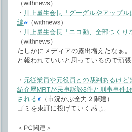
（withnews）
・
川上量生会長「グーグルやアップル
編
（withnews）
・
川上量生会長「ニコ動、全部つくり
（withnews）
たしかにメディアの露出増えたなぁ。
と報われていいと思っているので頑張
・
元従業員や元役員との裁判あるけど
紹介屋MRTが民事訴訟3件と刑事事件
される
（市況かぶ全力２階建）
ゴミを東証に投げていく感じ。
＜PC関連＞