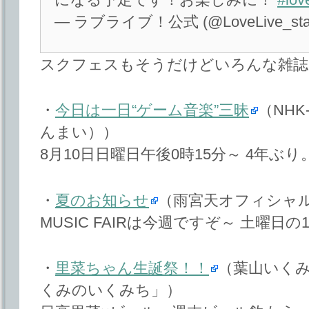
— ラブライブ！公式 (@LoveLive_staf
スクフェスもそうだけどいろんな雑誌
・
今日は一日“ゲーム音楽”三昧
（NHK
んまい））
8月10日日曜日午後0時15分～ 4年ぶり
・
夏のお知らせ
（雨宮天オフィシャ
MUSIC FAIRは今週ですぞ～ 土曜日の
・
里菜ちゃん生誕祭！！
（葉山いく
くみのいくみち」）