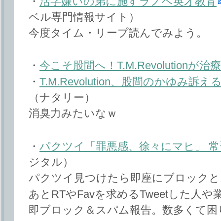
・
活字嫌いの弟に施すラノベ英才教育
ベル専門情報サイト）
今度タイム・リープ読んでみよう。
・
今こそ股間へ！T.M.Revolutionが
・
T.M.Revolution、股間のかゆみ
（ナタリー）
消臭力みたいなｗ
・
パクツイ「罪悪感、徐々にマヒ」 
ジタル）
パクツイ見つけたら即座にブロックと
あとRTやFavを求めるTweetした人
即ブロック＆スパム報告。数多くて困