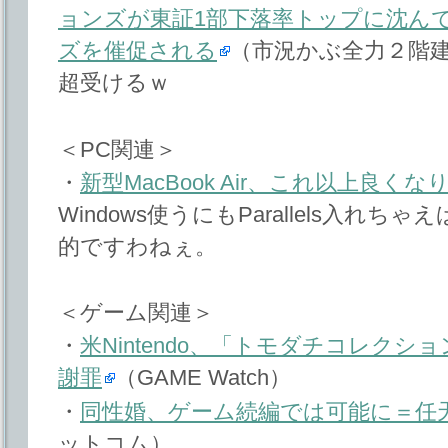
ョンズが東証1部下落率トップに沈ん
ズを催促される
（市況かぶ全力２階
超受けるｗ
＜PC関連＞
・
新型MacBook Air、これ以上良く
Windows使うにもParallels入れ
的ですわねぇ。
＜ゲーム関連＞
・
米Nintendo、「トモダチコレク
謝罪
（GAME Watch）
・
同性婚、ゲーム続編では可能に＝任
ットコム）