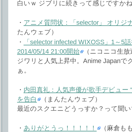
白いｗ ジブリに続きって感じですか
・
アニメ質問状：「selector」 オ
たんウェブ）
・
「selector infected WIXOSS」
2014/05/14 21:00開始
（ニコニコ生放
ジワリと人気上昇中。Anime Japa
ぁ。
・
内田真礼：人気声優が歌手デビュー 
を告白
（まんたんウェブ）
最近のスクエニどうっすか？って聞い
・
ありがとうっ！！！！！
（麻倉も