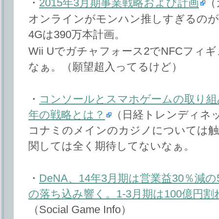
・
2015年3月期事業戦略および計画
（
オンラインがモンハン推しすぎるのが
4Gは390万本計画。
Wii Uでガチャフォース2でNFCフ
なぁ。（願望超入ってるけど）
・
コンソールとスマホゲームの取り組みで
年の戦略とは？
（日経トレンディネ
コナミのメインのカジノについては触
関しては全く期待してないなぁ。
・
DeNA、14年3月期は営業益30％減
の落ち込み響く。1-3月期は100億円
（Social Game Info）