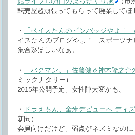
館ライブ10万円のぼったくり感
（市
転売屋超頑張ってもらって廃業してほ
・
「ベイスたんのピンバッジやよ！」
イスたんのブログやよ！ | スポーツナ
集合系ほしいなぁ。
・
「バクマン。」佐藤健＆神木隆之介
ミックナタリー）
2015年公開予定。女性陣大変かも。
・
ドラえもん、全米デビューへ ディ
新聞）
会員向けだけど。弱点がネズミなのに