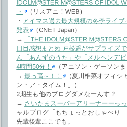
IDOLM@STER M@STERS OF IDOL 
ト
（リスアニ！WEB）
・
アイマス過去最大規模の冬季ライブイ
発表
（CNET Japan）
→
「THE IDOLM@STER M@STERS OF
日目感想まとめ 戸松遥がサプライズで
ん「あんずのうた」や「メルヘンデビ
4時間50分！
（アニソン・ゲーソンま
→
最っ高～！！
（夏川椎菜オフィシ
ン・ア・タイム！」）
2期生も他のブログダメなーんす？
→
さいたまスーパーアリーナーーっっ
ャルブログ「もちょっとおしゃべり」
先輩後輩ここでも。