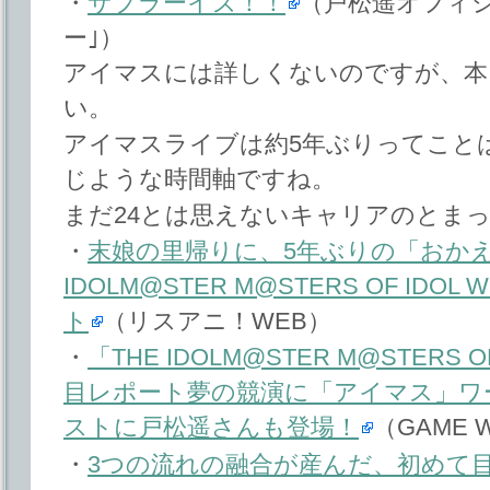
・
サプラーイズ！！
（戸松遥オフィ
ー｣）
アイマスには詳しくないのですが、本
い。
アイマスライブは約5年ぶりってこと
じような時間軸ですね。
まだ24とは思えないキャリアのとま
・
末娘の里帰りに、5年ぶりの「おかえり
IDOLM@STER M@STERS OF IDOL
ト
（リスアニ！WEB）
・
「THE IDOLM@STER M@STERS OF
目レポート夢の競演に「アイマス」ワ
ストに戸松遥さんも登場！
（GAME W
・
3つの流れの融合が産んだ、初めて目