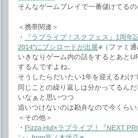
そんなゲームプレイで一番儲けてるの
＜携帯関連＞
・
『ラブライブ！スクフェス』1周年記念展
2014″にブシロードが出展
（ファミ通a
いきなりゲーム内の話をするとあとUR
するんですよね。
そうしたらだいたい1年を迎えるわけ
同じことの繰り返しは分かってるんだ
いなぁと思いつつ
追いつけないのは勘弁なので今くらい
＜その他＞
・
Pizza Hut×ラブライブ！『NEXT 
ン』from音ノ木坂店