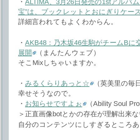
・
ALTIMA、3月26日発売の1stアル
宝”は、ブックレットとおにぎりケー
詳細言われてもよくわからん。
・
AKB48：乃木坂46生駒がチームB
展開
（まんたんウェブ）
そこMixしちゃいますか。
・
みるくらりあっと☆
（英美里の毎日
幸せそうなので。
・
お知らせですよぉ
（Ability Soul Pr
＞正直画像botとかの存在が理解出来ないス
自分のコンテンツにしすぎるところあ