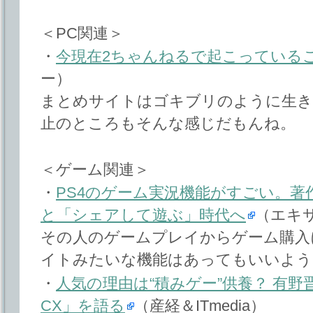
＜PC関連＞
・
今現在2ちゃんねるで起こっている
ー）
まとめサイトはゴキブリのように生き
止のところもそんな感じだもんね。
＜ゲーム関連＞
・
PS4のゲーム実況機能がすごい。著
と「シェアして遊ぶ」時代へ
（エキ
その人のゲームプレイからゲーム購入
イトみたいな機能はあってもいいよう
・
人気の理由は“積みゲー”供養？ 有
CX」を語る
（産経＆ITmedia）