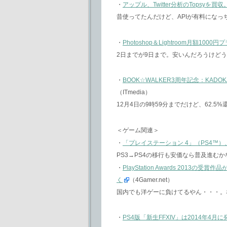
・
アップル、Twitter分析のTopsyを買
昔使ってたんだけど、APIが有料になっ
・
Photoshop＆Lightroom月額10
2日までが9日まで。安いんだろうけど
・
BOOK☆WALKER3周年記念：KA
（ITmedia）
12月4日の9時59分までだけど、62.
＜ゲーム関連＞
・
「プレイステーション 4」（PS4™）
PS3→PS4の移行も安価なら普及進むか
・
PlayStation Awards 2013
く
（4Gamer.net）
国内でも洋ゲーに負けてるやん・・・。
・
PS4版「新生FFXIV」は2014年4