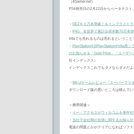
（4Gamer.net）
PS4発売日の2月22日からベータテスト
・
GE2６０万本突破！＆インフラスト
・
P4G、全世界で累計出荷本数70万本
Vitaでも売れるものは売れるということ
・
PlayStation®3/PlayStat
のお知らせ＆「Gold Prize」「ユ
社インデックス）
インデックスこれでもダメならダメだよ
・
Wii Uゲームレビュー「スーパーマリオ
ダウンロード版の悪いところは積んでい
＜携帯関連＞
・
イー・アクセスがウィルコムを来年4
・
当社子会社間の合併に関するお知らせ
電波の問題とかがクリアになればソフト