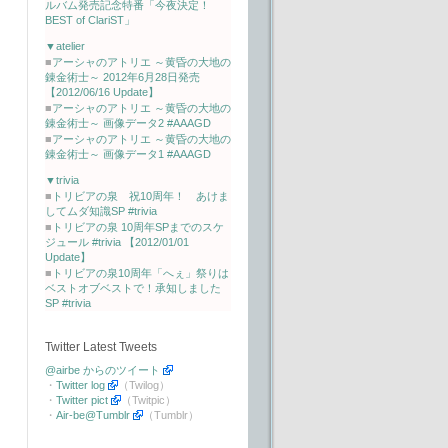
ルバム発売記念特番「今夜決定！
BEST of ClariST」
▼atelier
■
アーシャのアトリエ ～黄昏の大地の
錬金術士～ 2012年6月28日発売
【2012/06/16 Update】
■
アーシャのアトリエ ～黄昏の大地の
錬金術士～ 画像データ2 #AAAGD
■
アーシャのアトリエ ～黄昏の大地の
錬金術士～ 画像データ1 #AAAGD
▼trivia
■
トリビアの泉 祝10周年！ あけま
してムダ知識SP #trivia
■
トリビアの泉 10周年SPまでのスケ
ジュール #trivia 【2012/01/01
Update】
■
トリビアの泉10周年「へぇ」祭りは
ベストオブベストで！承知しました
SP #trivia
Twitter Latest Tweets
@airbe からのツイート
・
Twitter log
（Twilog）
・
Twitter pict
（Twitpic）
・
Air-be@Tumblr
（Tumblr）