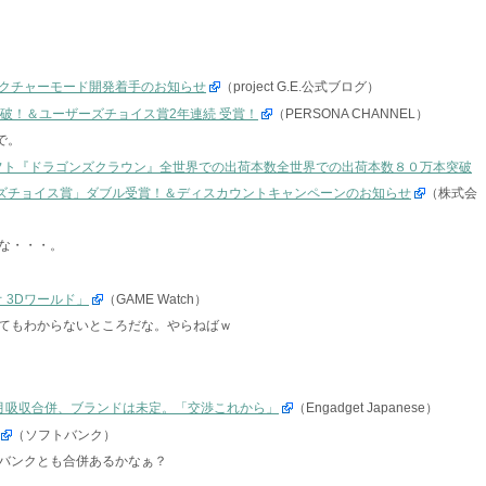
。
ラクチャーモード開発着手のお知らせ
（project G.E.公式ブログ）
突破！＆ユーザーズチョイス賞2年連続 受賞！
（PERSONA CHANNEL）
で。
ion®Vita用ソフト『ドラゴンズクラウン』全世界での出荷本数全世界での出荷本数８０万本突破
ーザーズチョイス賞」ダブル受賞！＆ディスカウントキャンペーンのお知らせ
（株式会
な・・・。
 3Dワールド」
（GAME Watch）
てもわからないところだな。やらねばｗ
月吸収合併、ブランドは未定。「交渉これから」
（Engadget Japanese）
（ソフトバンク）
バンクとも合併あるかなぁ？