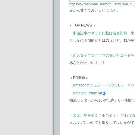
https://twitter.com/_namori_/status/4
みかん甘くておいしいよねぇ。
＜TOP NEWS＞
・
中傷記事のネット転載は名誉毀損…東
たしかに画期的だとは思うけど、数が多
・
新人女子プログラマの書いたコードを
あざとかわいい！！！
＜PC関連＞
・
Amazonのジェフ・ベゾスCEO、ド
・
Amazon Prime Air
物流センターから16km以内という制限
・
楽天、尾を引く「不当表示」 問われ
メルマガについても追及してはいかがで