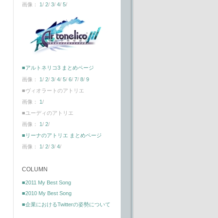
画像：
1
/
2
/
3
/
4
/
5
/
■アルトネリコ3 まとめページ
画像：
1
/
2
/
3
/
4
/
5
/
6
/
7
/
8
/
9
■ヴィオラートのアトリエ
画像：
1
/
■ユーディのアトリエ
画像：
1
/
2
/
■リーナのアトリエ まとめページ
画像：
1
/
2
/
3
/
4
/
COLUMN
■2011 My Best Song
■2010 My Best Song
■企業におけるTwitterの姿勢について