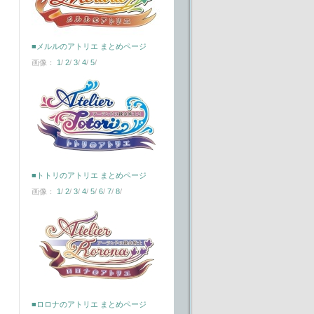
■メルルのアトリエ まとめページ
画像：
1
/
2
/
3
/
4
/
5
/
■トトリのアトリエ まとめページ
画像：
1
/
2
/
3
/
4
/
5
/
6
/
7
/
8
/
■ロロナのアトリエ まとめページ