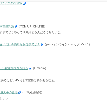
07853756764536832
京高裁判決
（YOMIURI ONLINE）
すぎてどうやって取り締まるんだろうみたいな。
直すだけの簡単なお仕事です！
（paizaオンラインハッカソンVol.1）
ローン配送や未来を語る
（ITmedia）
はあるけど、450gまで空輸は夢があるなぁ。
る最大手の覚悟
（日本経済新聞）
しょう。