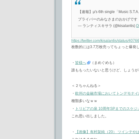
【速報】μ's 6th single「Mus
ブライバーのみなさまのおかげです
— ランティスキサラ (@kisalantis)
D
https://twitter.com/kisalantis/status/4
枚数的には3.7万枚売ってちょっと爆発
・
皆様へ
（まめぐめも）
誰ももったいないと思うけど、しょうが
＜２ちゃんねる＞
・
欧州の金融市場においてトンデモナイ
種類多いなｗｗ
・
トリビアの泉 10周年SPまでのスケジュール #t
これ思い出しました。
・
【画像】有村架純（20） ツインテや