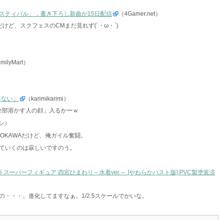
スティバル」，書き下ろし新曲が15日配信
（4Gamer.net）
けど、スクフェスのCMまだ見れず(´・ω・`)
milyMart）
ゃない」
（karimikarimi）
全部溶かす人の顔」入るかーｗ
ン）
DOKAWAだけど、俺ガイル奮闘。
ていくのは寂しいですのう。
5 スーパーフィギュア 四宮ひまわり～水着ver.～ [やわらかバスト版] PVC製塗装済
・・・。進化してますなぁ。1/2.5スケールでかいな。