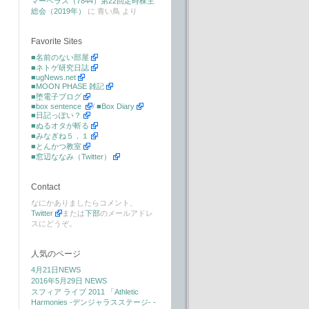
マーベラス（7844）第22回定時株主
総会（2019年）
に
青い鳥
より
Favorite Sites
■名前のない部屋
■ネトゲ研究日誌
■ugNews.net
■MOON PHASE 雑記
■堕電子ブログ
■box sentence
/
■Box Diary
■日記っぽい？
■ぬるオタが斬る
■みなぎね５．１
■とんかつ教室
■窓辺ななみ（Twitter）
Contact
なにかありましたらコメント、
Twitter
または
下部
のメールアドレ
スにどうぞ。
人気のページ
4月21日NEWS
2016年5月29日 NEWS
スフィア ライブ 2011 「Athletic
Harmonies -デンジャラスステージ- -