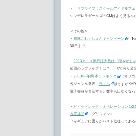
・
「ラブライブ！スクールアイドルフェ
シンデレラガールズのCMはよく見るんだ
＜その他＞
・
艦隊これくしょんキャンペーン
（Fa
30日まで。
・
2013アニメ流行語大賞は「穏やかじ
前回のラブライブ！は？ 「FXで有り金
・
2013年 年間 本ランキング
（オリコ
各ジャンル発表。
ラノベ
はさすがKA
電子書籍が普及すると数字も出なくなっ
・
ビビッドレッド・オペレーション 1/2.
み完成品
（グリフォン）
フィギュアに柔らかバスト仕様ってあるの