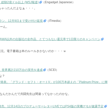
収。総額2億ドル以上 (WSJ報道)
（Engadget Japanese）
ちゃったんだよなぁ・・・。
00円プラン、12月9日まで受け付け延長
（ITmedia）
うーん。
DOKAWA以外の出版社の全作品、とてつもない還元率で1日限りのキャンペーン
5%還元。電子書籍は本のルールきかないのか・・・ｗ
、世界累計210万台の実売を達成
（SCEI）
な？
の受賞作品が発表。「グランド・セフト・オートV」が100万本超えの「Platinum Prize」に輝
なんだかんだで共闘先生は間違ってなかったのかな。
月に発売。12月14日のプロデューサーレターLIVEではPS4版の実機デモが披露予定