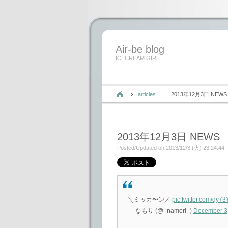
Air-be blog
ICECREAM GIRL
articles
2013年12月3日 NEWS
2013年12月3日 NEWS
Posted/Updated on 2013/12/3 (火) 23:24:44
＼ミッカ〜ン／
pic.twitter.com/qy
— なもり (@_namori_)
December 3