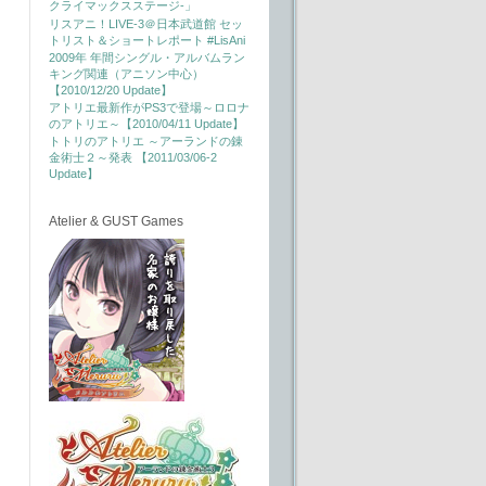
クライマックスステージ-」
リスアニ！LIVE-3＠日本武道館 セッ
トリスト＆ショートレポート #LisAni
2009年 年間シングル・アルバムラン
キング関連（アニソン中心）
【2010/12/20 Update】
アトリエ最新作がPS3で登場～ロロナ
のアトリエ～【2010/04/11 Update】
トトリのアトリエ ～アーランドの錬
金術士２～発表 【2011/03/06-2
Update】
Atelier & GUST Games