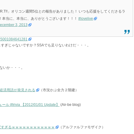
ic S.T.A.R.T!!」オリコン週間5位との報告がありました！ いつも応援をしてくださるラ
！本当に、本当に、ありがとうございます！！！
#lovelive
ecember 3, 2013
07665001084641281
しすぎじゃないですか？SSAでも足りないわけだ・・・。
ないか・・・。
経済用語が発見される
（市況かぶ全力２階建）
rivia 【2012/01/01 Update】
(Air-be blog)
ばすぎるｗｗｗｗｗｗｗｗｗｗｗｗ
（アルファルファモザイク）