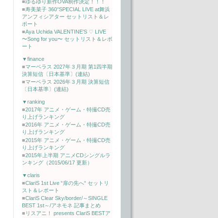
■
ゆるゆり新作OVA制作決定！！！
■
寿美菜子 360°SPECIAL LIVE at舞浜
アンフィシアター セットリスト＆レ
ポート
■
Aya Uchida VALENTINE'S ♡ LIVE
〜Song for you〜 セットリスト＆レポ
ート
▼finance
■
マーベラス 2027年３月期 第1四半期
決算短信〔日本基準〕(連結)
■
マーベラス 2026年３月期 決算短信
〔日本基準〕(連結)
▼ranking
■
2017年 アニメ・ゲーム・特撮CD売
り上げランキング
■
2016年 アニメ・ゲーム・特撮CD売
り上げランキング
■
2015年 アニメ・ゲーム・特撮CD売
り上げランキング
■
2015年上半期 アニメCDシングルラ
ンキング（2015/06/17 更新）
▼claris
■
ClariS 1st Live “扉の先へ“ セットリ
スト＆レポート
■
ClariS Clear Sky/border/～SINGLE
BEST 1st～/アネモネ 記事まとめ
■
リスアニ！ presents ClariS BESTア