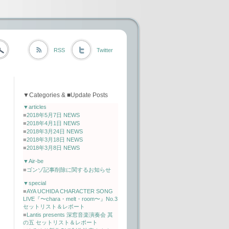
RSS
Twitter
▼Categories & ■Update Posts
▼articles
■
2018年5月7日 NEWS
■
2018年4月1日 NEWS
■
2018年3月24日 NEWS
■
2018年3月18日 NEWS
■
2018年3月8日 NEWS
▼Air-be
■
ゴンゾ記事削除に関するお知らせ
▼special
■
AYA UCHIDA CHARACTER SONG
LIVE『〜chara・melt・room〜』No.3
セットリスト＆レポート
■
Lantis presents 深窓音楽演奏会 其
の五 セットリスト＆レポート