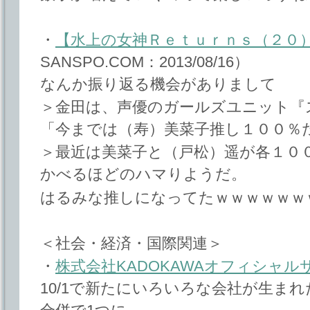
・
【水上の女神Ｒｅｔｕｒｎｓ（２０
SANSPO.COM：2013/08/16）
なんか振り返る機会がありまして
＞金田は、声優のガールズユニット『
「今までは（寿）美菜子推し１００％
＞最近は美菜子と（戸松）遥が各１０
かべるほどのハマりようだ。
はるみな推しになってたｗｗｗｗｗｗ
＜社会・経済・国際関連＞
・
株式会社KADOKAWAオフィシャル
10/1で新たにいろいろな会社が生まれた