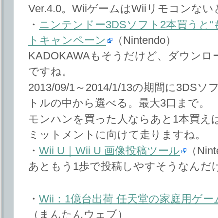
Ver.4.0。WiiゲームはWiiリモコン
・
ニンテンドー3DSソフト2本買うと“
トキャンペーン
（Nintendo）
KADOKAWAもそうだけど、ダウン
ですね。
2013/09/1～2014/1/13の期間に3
トルの中から選べる。最大3口まで。
モンハンを買った人ならあと1本買え
ミットメントに向けて走りますね。
・
Wii U｜Wii U 画像投稿ツール
（Nin
あともう1歩で投稿しやすそうなんだ
・
Wii：1億台出荷 任天堂の家庭用ゲー
（まんたんウェブ）