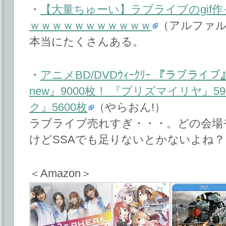
・
【大量ちゅーい】ラブライブのgif
ｗｗｗｗｗｗｗｗｗｗｗ
（アルファ
本当にたくさんある。
・
アニメBD/DVDｳｨｰｸﾘｰ 『ラブライ
new』9000枚！ 『プリズマイリヤ』
ク』5600枚
（やらおん!）
ラブライブ売れすぎ・・・。どの会場
けどSSAでも足りないとかないよね
＜Amazon＞