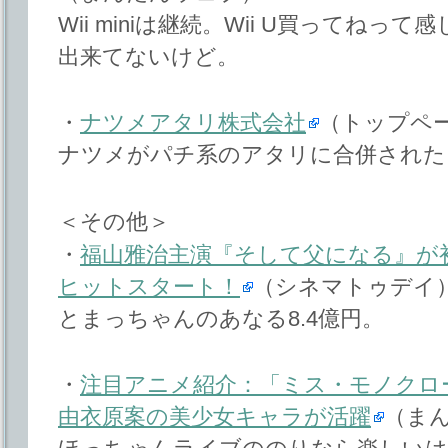
Wii miniは継続。Wii U買ってね
出来てないけど。
・
ナツメアタリ株式会社
（トップペ
ナツメがパチ系のアタリに合併された
＜その他＞
・
福山雅治主演『そして父になる』が初
ヒットスタート！
（シネマトゥデイ
とまっちゃんのあなる8.4億円。
・
注目アニメ紹介：「ミス・モノクローム-Th
由衣原案の美少女キャラが活躍
（ま