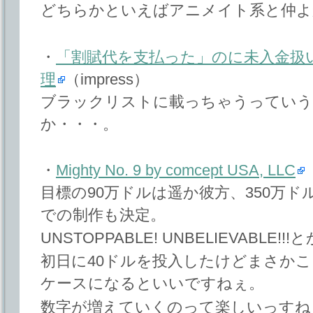
どちらかといえばアニメイト系と仲よ
・
「割賦代を支払った」のに未入金扱
理
（impress）
ブラックリストに載っちゃうってい
か・・・。
・
Mighty No. 9 by comcept USA, LLC
（
目標の90万ドルは遥か彼方、350万ドルを
での制作も決定。
UNSTOPPABLE! UNBELIEVABL
初日に40ドルを投入したけどまさか
ケースになるといいですねぇ。
数字が増えていくのって楽しいっすね