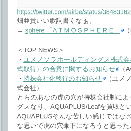
https://twitter.com/airbe/status/384831
畑亜貴いい歌詞書くなぁ。
→
sphere 「A T M O S P H E R E」
（
＜TOP NEWS＞
・
ユメノソラホールディングス株式会
式取得）の合意に関するお知らせ
（A
・
持株会社化移行のお知らせ
（ユメ
式会社）
とらのあなの虎の穴が持株会社制によ
グスなり、AQUAPLUS/Leafを買収
AQUAPLUSそんな苦しい感じでは
な思いで虎の穴傘下になろうと思った