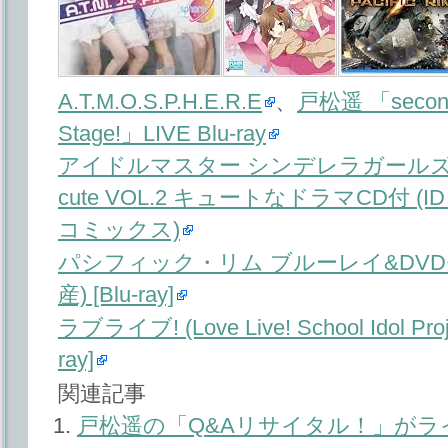
A.T.M.O.S.P.H.E.R.E
、
戸松遥 「second l
Stage!」LIVE Blu-ray
アイドルマスター シンデレラガール
cute VOL.2 キュートなドラマCD付 
コミックス)
パシフィック・リム ブルーレイ&DVDセ
産) [Blu-ray]
ラブライブ! (Love Live! School Idol Pro
ray]
関連記事
戸松遥の「Q&Aリサイタル！」が