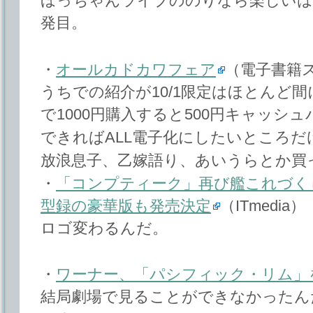
ほっちゃんライブののりなら楽しいは
発目。
・
オールカドカワフェア
（電子書籍ス
うちでの紹介が10/1限定はほとんど間
で1000円購入すると500円キャッシ
できればALL電子化にしたいところだ
放浪息子、乙嫁語り、あいうらとか買
・
「コンプティーク」再び艦これづく
型録の豪華版も発売決定
（ITmedia）
ロゴ変わるんだ。
・
ワーナー、「パシフィック・リム」を
結局劇場で見ることができなかったんだ