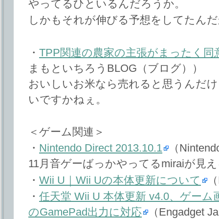
やってるひといるんだろうか。
しかもそれが伸びる予想をしてたんだ
・
TPP関連の農家の主張がまったく
まもといちろうBLOG（ブログ））
おいしいお米なら売れると思うんだけ
いですかねぇ。
＜ゲーム関連＞
・
Nintendo Direct 2013.10.1
（Ninten
11月音ゲーばっかやってるmiraiが見
・
Wii U｜Wii Uの本体更新について
（
・
任天堂 Wii U 本体更新 v4.0、ゲ
のGamePad出力に対応
（Engadget J