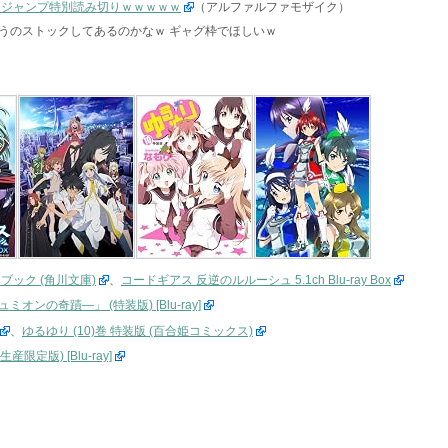
、ジャンプ特別読み切りｗｗｗｗｗ
（アルファルファモザイク）
うのストックしてあるのかなｗ ギャグ枠でほしいｗ
ック (角川文庫)
、
コードギアス 反逆のルルーシュ 5.1ch Blu-ray Box
の奇蹟―」 (特装版) [Blu-ray]
、
ゆるゆり (10)巻 特装版 (百合姫コミックス)
定版) [Blu-ray]