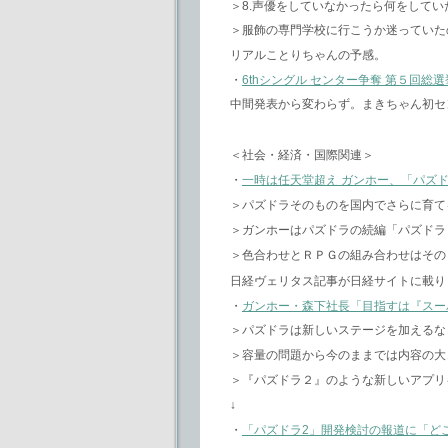
＞8.声優をしていなかったら何をして
＞服飾の専門学校に行こうか迷っていた
リアルことりちゃんの予感。
・
6thシングル センター争奪 第５回総選
中間発表から変わらず。まきちゃん初センタ
＜社会・経済・国際関連＞
・
一時は任天堂超え ガンホー、「パズ
＞パズドラそのものを国内でさらに育て
＞ガンホーはパズドラの続編「パズドラ
＞色合わせとＲＰＧの組み合わせはその
日経ヴェリタス記事が日経サイトに載り
・
ガンホー・森下社長「目指すは『スー
＞パズドラは新しいステージを加えるな
＞容量の問題から今のままでは内容の大
＞『パズドラ２』のような新しいアプリ
↓
・
「パズドラ2」開発検討の報道に「ど