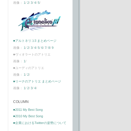
画像：
1
/
2
/
3
/
4
/
5
/
■アルトネリコ3 まとめページ
画像：
1
/
2
/
3
/
4
/
5
/
6
/
7
/
8
/
9
■ヴィオラートのアトリエ
画像：
1
/
■ユーディのアトリエ
画像：
1
/
2
/
■リーナのアトリエ まとめページ
画像：
1
/
2
/
3
/
4
/
COLUMN
■2011 My Best Song
■2010 My Best Song
■企業におけるTwitterの姿勢について