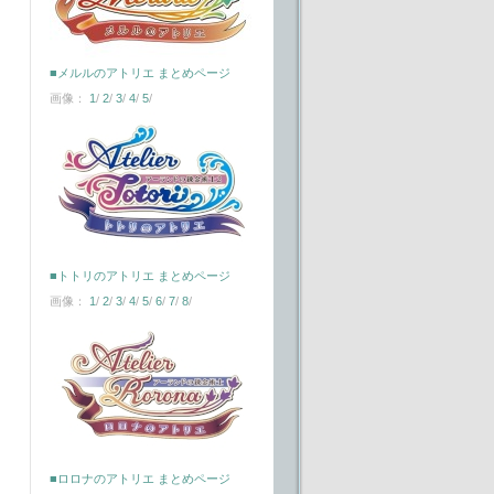
■メルルのアトリエ まとめページ
画像：
1
/
2
/
3
/
4
/
5
/
■トトリのアトリエ まとめページ
画像：
1
/
2
/
3
/
4
/
5
/
6
/
7
/
8
/
■ロロナのアトリエ まとめページ