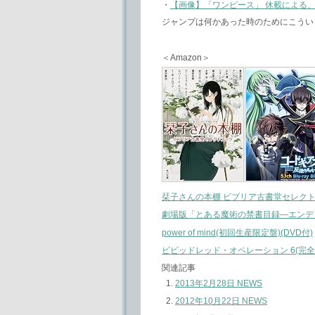
・
【画像】「ワンピース」 休載による
ジャンプは何かあった時のためにこうい
＜Amazon＞
栞子さんの本棚 ビブリア古書堂セレクトブ
劇場版「とある魔術の禁書目録―エンデュミオン
power of mind(初回生産限定盤)(DVD付)
ビビッドレッド・オペレーション 6(完全生産限
関連記事
2013年2月28日 NEWS
2012年10月22日 NEWS