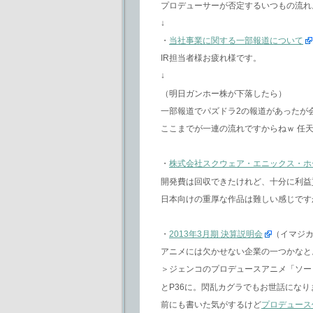
プロデューサーが否定するいつもの流れ
↓
・
当社事業に関する一部報道について
IR担当者様お疲れ様です。
↓
（明日ガンホー株が下落したら）
一部報道でパズドラ2の報道があったが
ここまでが一連の流れですからねｗ 任
・
株式会社スクウェア・エニックス・ホ
開発費は回収できたけれど、十分に利益
日本向けの重厚な作品は難しい感じです
・
2013年3月期 決算説明会
（イマジカ
アニメには欠かせない企業の一つかなと
＞ジェンコのプロデュースアニメ「ソー
とP36に。閃乱カグラでもお世話になり
前にも書いた気がするけど
プロデュース