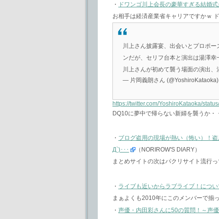
・
ドワンゴ川上会長の豪華すぎる結婚式
お相手は経済産業省キャリアですかｗ 
川上さん披露宴、出会いとプロポー
ンだが、セリフ台本と演出は湯澤幸
川上さんが初めて襲う場面の演出、
— 片岡義朗さん (@YoshiroKataoka
https://twitter.com/YoshiroKataoka/st
DQ10に夢中で帰らない新婦を襲うか・
・
ブログ盗用の現場が熱い（怖い）！盗
Д`)･･･
（NORIROW'S DIARY）
まとめサイトの次はパクリサイト流行っ
・
ライブも近いからラブライブ！につい
まぁよくも2010年にこのメンバーで揃
・
声優・内田彩さんに50の質問！～声