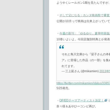
ようやくレールガン1期を見たんですが
・
そして父になる：カンヌ映画祭で審査
公開が10月って映画は出来上がってい
・
今週の新刊：「ゆるゆり」豪華特装版
10巻いよいよ。今回店舗別特典とか発
それと角川文庫から『栞子さんの本
ア』に登場した作品（の一部）を集
れてます。
— 三上延さん (@mikamien)
2013年
https://twitter.com/mikamien/status/3
5/25発売。
・
OP/EDテーマアーティスト決定！
（
奈々様＆あやひーコンビ再び。