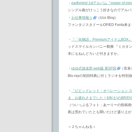
・
earthmind 1stアルバム『power o
シングル曲がけっこう好きなのでアルバ
・
お仕事情報☆
（Uco Blog）
ファンタジスタドールOP/ED Funta
・
『「化物語」PremiumアイテムBO
ッドスマイルカンパニー勤務 『ミカタンブロ
本にもねんどろいど付きますか。
・
ゆゆ式放送部 web版 第SP回
（音泉
Blu-rayの初回特典に付くラジオを特別
・
『ビビッドレッド・オペレーション ス
ま、お疲れさまでした！6/8(土)のBR
（ついっぷるフォト：あーりーの投稿画
夜は荒れていたとも聞いたけど盛り上が
＜２ちゃんねる＞