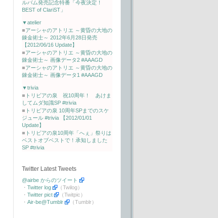
ルバム発売記念特番「今夜決定！
BEST of ClariST」
▼atelier
■
アーシャのアトリエ ～黄昏の大地の
錬金術士～ 2012年6月28日発売
【2012/06/16 Update】
■
アーシャのアトリエ ～黄昏の大地の
錬金術士～ 画像データ2 #AAAGD
■
アーシャのアトリエ ～黄昏の大地の
錬金術士～ 画像データ1 #AAAGD
▼trivia
■
トリビアの泉 祝10周年！ あけま
してムダ知識SP #trivia
■
トリビアの泉 10周年SPまでのスケ
ジュール #trivia 【2012/01/01
Update】
■
トリビアの泉10周年「へぇ」祭りは
ベストオブベストで！承知しました
SP #trivia
Twitter Latest Tweets
@airbe からのツイート
・
Twitter log
（Twilog）
・
Twitter pict
（Twitpic）
・
Air-be@Tumblr
（Tumblr）