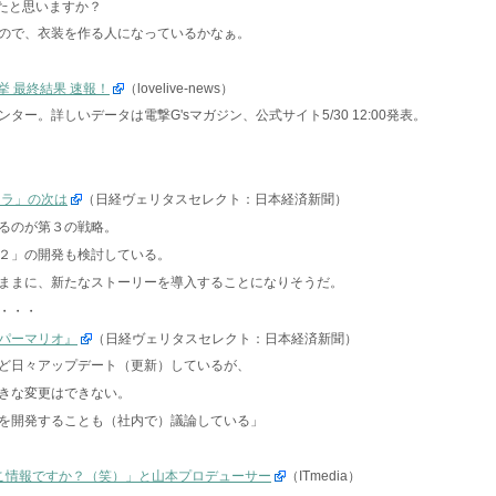
いたと思いますか？
ので、衣装を作る人になっているかなぁ。
挙 最終結果 速報！
（lovelive-news）
ー。詳しいデータは電撃G'sマガジン、公式サイト5/30 12:00発表。
ドラ」の次は
（日経ヴェリタスセレクト：日本経済新聞）
るのが第３の戦略。
２」の開発も検討している。
ままに、新たなストーリーを導入することになりそうだ。
・・・
パーマリオ』
（日経ヴェリタスセレクト：日本経済新聞）
ど日々アップデート（更新）しているが、
きな変更はできない。
を開発することも（社内で）議論している」
こ情報ですか？（笑）」と山本プロデューサー
（ITmedia）