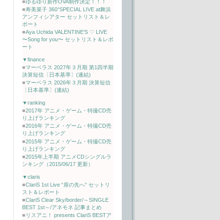
■
ゆるゆり新作OVA制作決定！！！
■
寿美菜子 360°SPECIAL LIVE at舞浜
アンフィシアター セットリスト＆レ
ポート
■
Aya Uchida VALENTINE'S ♡ LIVE
〜Song for you〜 セットリスト＆レポ
ート
▼finance
■
マーベラス 2027年３月期 第1四半期
決算短信〔日本基準〕(連結)
■
マーベラス 2026年３月期 決算短信
〔日本基準〕(連結)
▼ranking
■
2017年 アニメ・ゲーム・特撮CD売
り上げランキング
■
2016年 アニメ・ゲーム・特撮CD売
り上げランキング
■
2015年 アニメ・ゲーム・特撮CD売
り上げランキング
■
2015年上半期 アニメCDシングルラ
ンキング（2015/06/17 更新）
▼claris
■
ClariS 1st Live “扉の先へ“ セットリ
スト＆レポート
■
ClariS Clear Sky/border/～SINGLE
BEST 1st～/アネモネ 記事まとめ
■
リスアニ！ presents ClariS BESTア