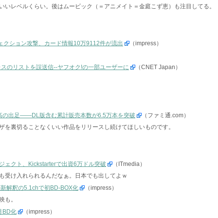
いいレベルくらい。後はムービック（＝アニメイト＝金庭こず恵）も注目してる。
ンジェクション攻撃、カード情報10万9112件が流出
（impress）
レスのリストを誤送信--ヤフオク!の一部ユーザーに
（CNET Japan）
の出足――DL版含む累計販売本数が6.5万本を突破
（ファミ通.com）
ザを裏切ることなくいい作品をリリースし続けてほしいものです。
ト、Kickstarterで出資6万ドル突破
（ITmedia）
も受け入れられるんだなぁ。日本でも出してよｗ
釈の5.1chで初BD-BOX化
（impress）
上映も。
BD化
（impress）