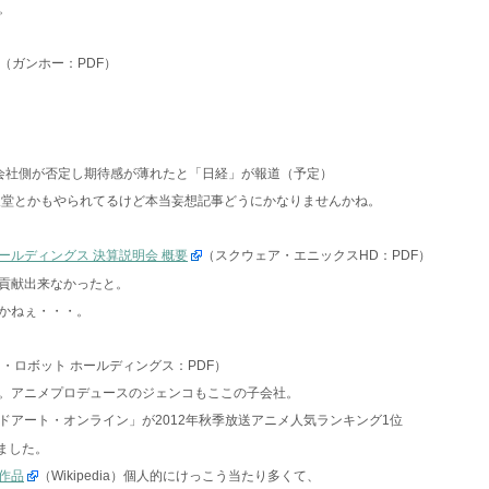
。
（ガンホー：PDF）
会社側が否定し期待感が薄れたと「日経」が報道（予定）
天堂とかもやられてるけど本当妄想記事どうにかなりませんかね。
ールディングス 決算説明会 概要
（スクウェア・エニックスHD：PDF）
貢献出来なかったと。
かねぇ・・・。
・ロボット ホールディングス：PDF）
。アニメプロデュースのジェンコもここの子会社。
ドアート・オンライン」が2012年秋季放送アニメ人気ランキング1位
ました。
作品
（Wikipedia）個人的にけっこう当たり多くて、