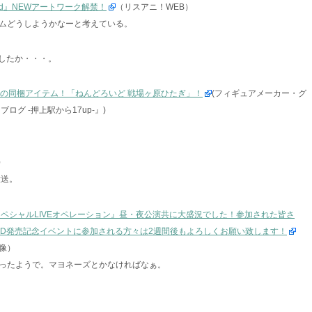
f mind』NEWアートワーク解禁！
（リスアニ！WEB）
ムどうしようかなーと考えている。
来ましたか・・・。
X』の同梱アイテム！「ねんどろいど 戦場ヶ原ひたぎ」！
(フィギュアメーカー・グ
グ -押上駅から17up-』)
）
放送。
ペシャルLIVEオペレーション』昼・夜公演共に大盛況でした！参加された皆さ
/DVD発売記念イベントに参加される方々は2週間後もよろしくお願い致します！
像）
ったようで。マヨネーズとかなければなぁ。