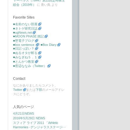
マーベラス（7844）第22回定時株主
総会（2019年）
に
青い鳥
より
Favorite Sites
■名前のない部屋
■ネトゲ研究日誌
■ugNews.net
■MOON PHASE 雑記
■堕電子ブログ
■box sentence
/
■Box Diary
■日記っぽい？
■ぬるオタが斬る
■みなぎね５．１
■とんかつ教室
■窓辺ななみ（Twitter）
Contact
なにかありましたらコメント、
Twitter
または
下部
のメールアドレ
スにどうぞ。
人気のページ
4月21日NEWS
2016年5月29日 NEWS
スフィア ライブ 2011 「Athletic
Harmonies -デンジャラスステージ- -