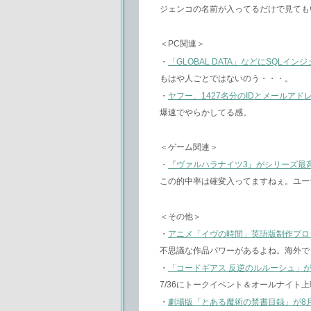
ジェンコの名前が入ってるだけで見ても
＜PC関連＞
・
「GLOBAL DATA」などにSQLイ
もはや人ごとではないのう・・・。
・
ヤフー、1427名分のIDとメールアド
爆速でやらかしてる感。
＜ゲーム関連＞
・
『ヴァルハラナイツ3』がシリーズ最高
この的中率は確変入ってますねぇ。ユー
＜その他＞
・
アニメ「イヴの時間」英語版制作プロジェク
不思議な作品パワーがあるよね。海外で
・
「コードギアス 反逆のルルーシュ」が新解
7/36にトークイベント＆オールナイト
・
劇場版「とある魔術の禁書目録」が8月