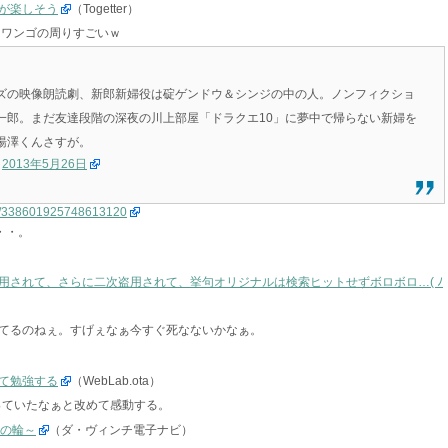
が楽しそう
（Togetter）
ドワンゴの周りすごいｗ
ズの映像朗読劇、新郎新婦役は碇ゲンドウ＆シンジの中の人。ノンフィクショ
一郎。まだ友達段階の深夜の川上部屋「ドラクエ10」に夢中で帰らない新婦を
湯澤くんさすが。
)
2013年5月26日
atus/338601925748613120
・・。
用されて、さらに二次盗用されて、挙句オリジナルは検索ヒットせずボロボロ…( ﾉ
てるのねぇ。すげぇなぁ今すぐ死なないかなぁ。
て勉強する
（WebLab.ota）
っていたなぁと改めて感動する。
優の輪～
（ダ・ヴィンチ電子ナビ）