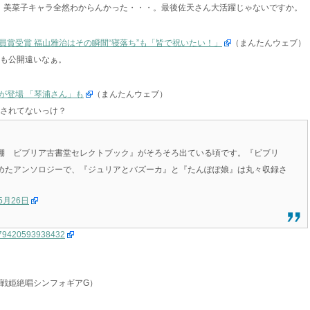
、美菜子キャラ全然わからんかった・・・。最後佐天さん大活躍じゃないですか。
員賞受賞 福山雅治はその瞬間“寝落ち”も「皆で祝いたい！」
（まんたんウェブ）
ても公開遠いなぁ。
が登場 「琴浦さん」も
（まんたんウェブ）
表されてないっけ？
棚 ビブリア古書堂セレクトブック』がそろそろ出ている頃です。『ビブリ
めたアンソロジーで、『ジュリアとバズーカ』と『たんぽぽ娘』は丸々収録さ
5月26日
38579420593938432
戦姫絶唱シンフォギアG）