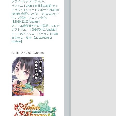
クライマックスステージ-」
リスアニ！LIVE-3＠日本武道館 セッ
トリスト＆ショートレポート #LisAni
2009年 年間シングル・アルバムラン
キング関連（アニソン中心）
【2010/12/20 Update】
アトリエ最新作がPS3で登場～ロロナ
のアトリエ～【2010/04/11 Update】
トトリのアトリエ ～アーランドの錬
金術士２～発表 【2011/03/06-2
Update】
Atelier & GUST Games