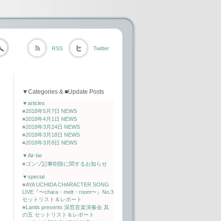
RSS
Twitter
▼Categories & ■Update Posts
▼articles
■
2018年5月7日 NEWS
■
2018年4月1日 NEWS
■
2018年3月24日 NEWS
■
2018年3月18日 NEWS
■
2018年3月8日 NEWS
▼Air-be
■
ゴンゾ記事削除に関するお知らせ
▼special
■
AYA UCHIDA CHARACTER SONG
LIVE『〜chara・melt・room〜』No.3
セットリスト＆レポート
■
Lantis presents 深窓音楽演奏会 其
の五 セットリスト＆レポート