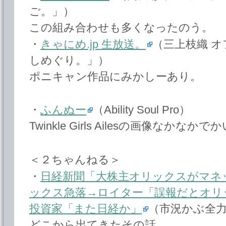
ご。」）
この組み合わせも多くなったのう。
・
きゃにめ.jp 生放送。
（三上枝織 
しめぐり。」）
ポニキャン作品にみかしーあり。
・
ふんぬー
（Ability Soul Pro）
Twinkle Girls Ailesの画像なかなかで
＜２ちゃんねる＞
・
日経新聞「大株主オリックスがマネ
ックス急落→ロイター「誤報だとオリ
投資家「また日経か」
（市況かぶ全
どこから出てきたその話。