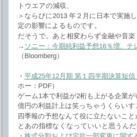
トウエアの減収、
＞ならびに2013 年２月に日本で実施した
定の影響によるものです。
だそうで。あと相変わらず金融や音楽
→
ソニー：今期純利益予想16％増、テ
（Bloomberg）
・
平成25年12月期 第１四半期決算短信
ホー：PDF）
ゲーム1本で利益が2桁も上がる企業が
億円の利益計上は笑っちゃうくらいす
四季報の予想なんて役に立たないこと
とあの指標なくなっていいと思うんだ
・
株式分割および定款一部変更に関す