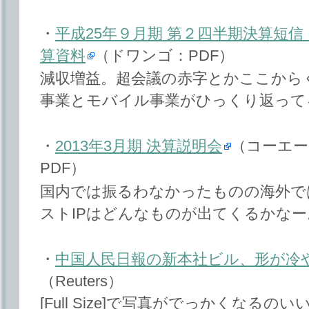
・
平成25年９月期 第２四半期決算短
算資料
（ドワンゴ：PDF）
減収増益。超会議の赤字とかここから
事業とモバイル事業がひっくり返って
・
2013年3月期 決算説明会
（コーエ
PDF）
国内では振るわなかったものの海外で
ストIPはどんなものが出てくるかなー
・
中国人民日報の新本社ビル、形が冷
（Reuters）
[Full Size]で写真がでっかくなるのい