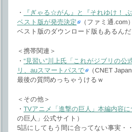
・
『ぎゃる☆がん』と『それゆけ！ ぶるに
ベスト版が発売決定
（ファミ通.com
ベスト版のダウンロード版もあるんだ
＜携帯関連＞
・
“見習い”川上氏「これがジブリの公式
リ、auスマートパスで
（CNET Japa
最後の質問めっちゃうけるｗ
＜その他＞
・
TVアニメ「進撃の巨人」本編内容に
の巨人」公式サイト）
5話にしてもう間に合ってない事実・