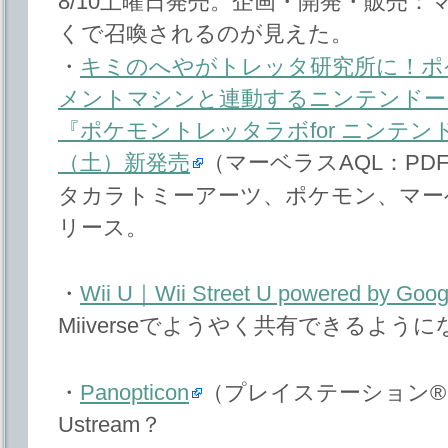
8/10土曜日発売。企画・開発・販売：
くで召喚されるのが見えた。
・
キミのへやがトレッタ研究所に！ポ
メントマシンと連動するニンテンドー
『ポケモントレッタラボfor ニンテ
（土）新発売
（マーベラスAQL：PD
タカラトミーアーツ、ポケモン、マーベ
リース。
・
Wii U｜Wii Street U powered by Goog
Miiverseでようやく共有できるよう
・
Panopticon
（プレイステーション®
Ustream？