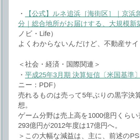
・
【公式】ルネ追浜［海街区］｜京浜急
分｜総合地所がお届けする、大規模新
ノビ・Life）
よくわからないんだけど、不動産サイ
＜社会・経済・国際関連＞
・
平成25年3月期 決算短信〔米国基準
ニー：PDF）
売れるものは売って5年ぶりの黒字決算
想。
ゲーム分野は売上高を1000億円くらい
293億円が2012年度は17億円へ。
＞この大幅な減益は、主に、前述のPS