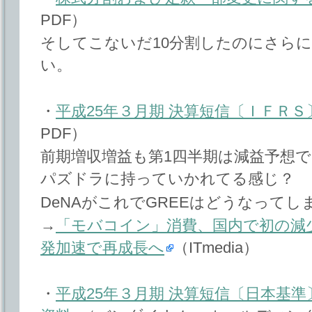
PDF）
そしてこないだ10分割したのにさらに
い。
・
平成25年３月期 決算短信〔ＩＦＲＳ
PDF）
前期増収増益も第1四半期は減益予想で
パズドラに持っていかれてる感じ？
DeNAがこれでGREEはどうなってし
→
「モバコイン」消費、国内で初の減少
発加速で再成長へ
（ITmedia）
・
平成25年３月期 決算短信〔日本基準