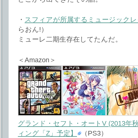
・
スフィアが所属するミュージックレ
らおん!）
ミューレ二期生存在してたんだ。
＜Amazon＞
グランド・セフト・オートV (2013年秋
ィング「Z」予定】
（PS3）