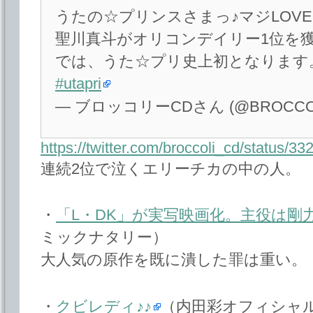
うたの☆プリンスさまっ♪マジLOVE
聖川真斗がオリコンデイリー1位を
では、うた☆プリ史上初となります
#utapri
— ブロッコリーCDさん (@BROCCOL
https://twitter.com/broccoli_cd/status
連続2位で泣くエリーチカの中の人。
・
「L・DK」が実写映画化。主役は剛力
ミックナタリー）
大人気の原作を既に潰した罪は重い。
・
クビレディ♪♪
（内田彩オフィシャ