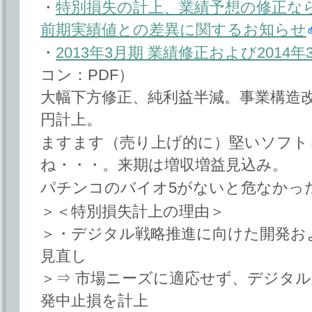
・
特別損失の計上、業績予想の修正な
前期実績値との差異に関するお知らせ
・
2013年3月期 業績修正および2014
コン：PDF）
大幅下方修正、純利益半減。事業構造改
円計上。
ますます（売り上げ的に）堅いソフト
ね・・・。来期は増収増益見込み。
パチンコのバイオ5がないと危なかっ
＞＜特別損失計上の理由＞
＞・デジタル戦略推進に向けた開発お
見直し
＞⇒ 市場ニーズに適応せず、デジタ
発中止損を計上