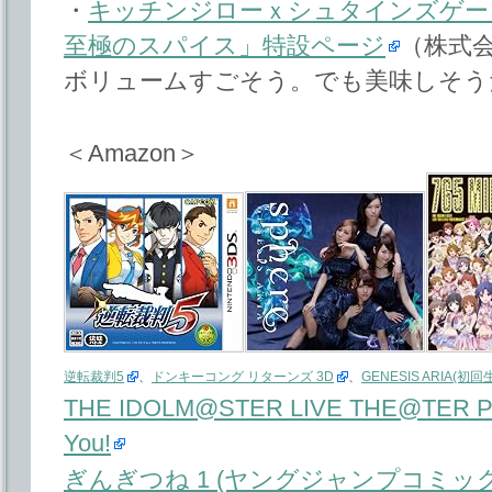
・
キッチンジローｘシュタインズゲー
至極のスパイス」特設ページ
（株式
ボリュームすごそう。でも美味しそう
＜Amazon＞
逆転裁判5
、
ドンキーコング リターンズ 3D
、
GENESIS ARIA(初
THE IDOLM@STER LIVE THE@TER P
You!
ぎんぎつね 1 (ヤングジャンプコミック