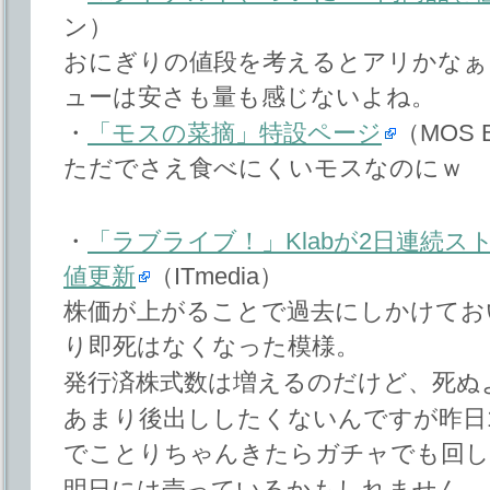
ン）
おにぎりの値段を考えるとアリかなぁ
ューは安さも量も感じないよね。
・
「モスの菜摘」特設ページ
（MOS 
ただでさえ食べにくいモスなのにｗ
・
「ラブライブ！」Klabが2日連続ス
値更新
（ITmedia）
株価が上がることで過去にしかけてお
り即死はなくなった模様。
発行済株式数は増えるのだけど、死ぬ
あまり後出ししたくないんですが昨日
でことりちゃんきたらガチャでも回し
明日には売っているかもしれません。