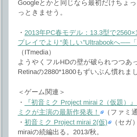
Googleとかと同じなら最初だけち
っときませう。
・
2013年PC春モデル：13.3型で256
プレイでより“美しい”Ultrabookへ──「dyn
（ITmedia）
ようやくフルHDの壁が破られつつあって
Retinaの2880*1800もずいぶん慣れ
＜ゲーム関連＞
・
『初音ミク Project mirai 2
ミクが主演の最新作発表！
（ファミ通
・
初音ミク Project mirai 2(仮)
（セガ
miraiの続編出る。2013/秋。