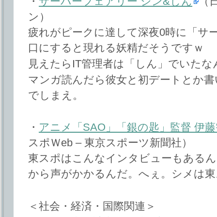
・
サーバーフェアリー シン&しん
（
ン）
疲れがピークに達して深夜0時に「サ
口にすると現れる妖精だそうですｗ
見えたらIT管理者は「しん」でいたな
マンガ読んだら彼女と初デートとか書
でしまえ。
・
アニメ「SAO」「銀の匙」監督 伊
スポＷeb – 東京スポーツ新聞社）
東スポはこんなインタビューもあるん
から声がかかるんだ。へぇ。シメは東
＜社会・経済・国際関連＞