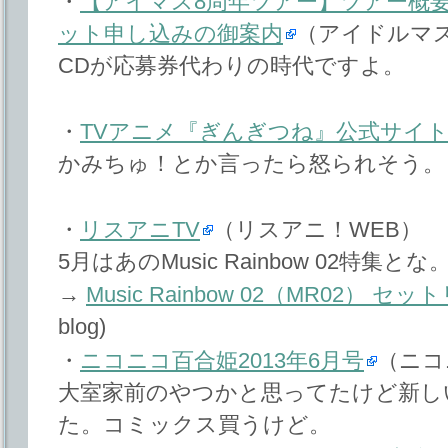
・
【アイマス8周年ツアー】ツアー概
ット申し込みの御案内
（アイドルマ
CDが応募券代わりの時代ですよ。
・
TVアニメ『ぎんぎつね』公式サイ
かみちゅ！とか言ったら怒られそう。
・
リスアニTV
（リスアニ！WEB）
5月はあのMusic Rainbow 02特集とな。
→
Music Rainbow 02（MR02）
blog)
・
ニコニコ百合姫2013年6月号
（ニコ
大室家前のやつかと思ってたけど新し
た。コミックス買うけど。