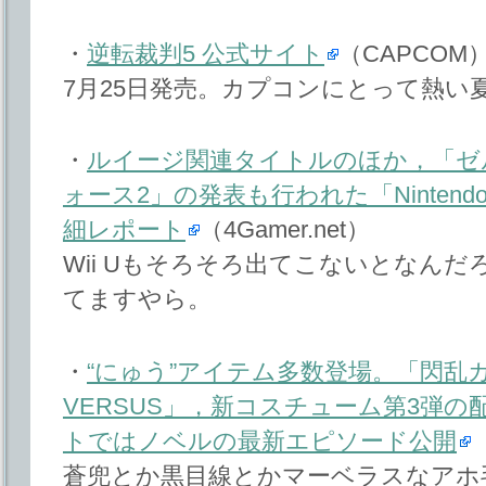
・
逆転裁判5 公式サイト
（CAPCOM
7月25日発売。カプコンにとって熱い
・
ルイージ関連タイトルのほか，「ゼ
ォース2」の発表も行われた「Nintendo Direc
細レポート
（4Gamer.net）
Wii Uもそろそろ出てこないとなん
てますやら。
・
“にゅう”アイテム多数登場。「閃乱カグ
VERSUS」，新コスチューム第3弾
トではノベルの最新エピソード公開
（
蒼兜とか黒目線とかマーベラスなアホ