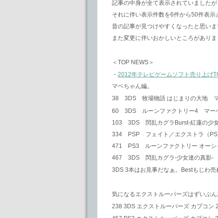
記事の中身が全て表示されていましたが
それに伴い表示件数を6件から50件表
昔の記事が見つけやすくなったと思いま
また変更に伴いおかしいところがありましたら 
＜TOP NEWS＞
・
2012年テレビゲームソフト売り上げT
マベちゃん編。
38 3DS 牧場物語 はじまりの大地 マーベ
60 3DS ルーンファクトリー4 マーベラス
103 3DS 閃乱カグラBurst-紅蓮の少女
334 PSP フェイト／エクストラ（PSP t
471 PS3 ルーンファクトリー オーシャンズ（
467 3DS 閃乱カグラ-少女達の真影- 
3DS 3本はお見事だなぁ。Bestも
気になるエクストルーパーズはずいぶん
238 3DS エクストルーパーズ カプコン 201