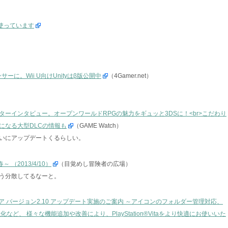
rを使っています
ーに。Wii U向けUnityはβ版公開中
（4Gamer.net）
ターインタビュー。オープンワールドRPGの魅力をギュッと3DSに！<br>こだわり
になる大型DLCの情報も
（GAME Watch）
いにアップデートくるらしい。
 （2013/4/10）
（目覚めし冒険者の広場）
う分散してるなーと。
ソフトウェア バージョン2.10 アップデート実施のご案内 ～アイコンのフォルダー管理対応、
など、 様々な機能追加や改善により、PlayStation®Vitaをより快適にお使いいた