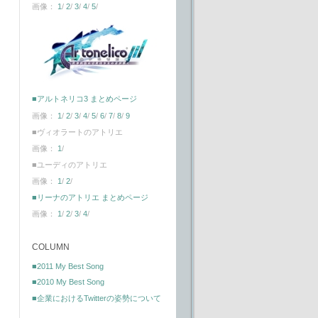
画像：
1
/
2
/
3
/
4
/
5
/
■アルトネリコ3 まとめページ
画像：
1
/
2
/
3
/
4
/
5
/
6
/
7
/
8
/
9
■ヴィオラートのアトリエ
画像：
1
/
■ユーディのアトリエ
画像：
1
/
2
/
■リーナのアトリエ まとめページ
画像：
1
/
2
/
3
/
4
/
COLUMN
■2011 My Best Song
■2010 My Best Song
■企業におけるTwitterの姿勢について