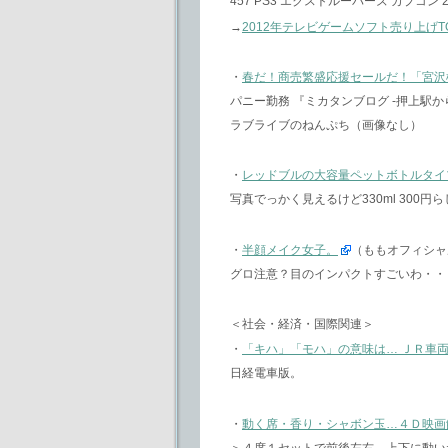
457 PS3 エクストルーパーズ カプコン 201
→
2012年テレビゲームソフト売り上げT
・
春だ！商売繁盛応援セールだ！「宮沢
パニー勤務 『ミカタンブログ -押上駅から
ラブライブのねんぷち（画像なし）
・
レッドブルの大容量ペットボトルタイ
写真でっかく見えるけど330ml 300円
・
半顔メイク女子。
（ももオフィシャ
グロ注意？目のインパクトすごいわ・・
＜社会・経済・国際関連＞
・
「キハ」「モハ」の意味は… ＪＲ車
日経電車版。
・
動く席・香り・シャボン玉…４Ｄ映画
＞４席１セットで前後左右、上下に動い