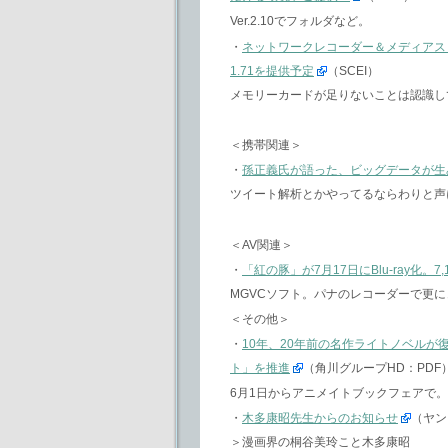
Ver.2.10でフォルダなど。
・
ネットワークレコーダー＆メディアスト
1.71を提供予定
（SCEI）
メモリーカードが足りないことは認識し
＜携帯関連＞
・
孫正義氏が語った、ビッグデータが生
ツイート解析とかやってるならわりと声に
＜AV関連＞
・
「紅の豚」が7月17日にBlu-ray化。7,
MGVCソフト。パナのレコーダーで更
＜その他＞
・
10年、20年前の名作ライトノベル
ト」を推進
（角川グループHD：PDF
6月1日からアニメイトブックフェアで
・
木多康昭先生からのお知らせ
（ヤン
＞漫画界の桐谷美玲こと木多康昭