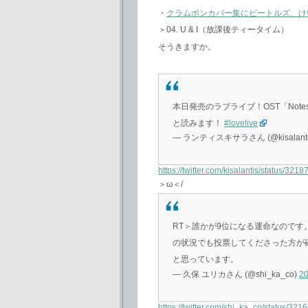
・
クラムボンカバー集にビートルズ、け
＞04. U & I（放課後ティータイム）
そうきますか。
本日発売のラブライブ！OST「Notes 
と読みます！
#lovelive
— ランティスキサラさん (@kisalanti
https://twitter.com/kisalantis/status/3
＞ω＜/
RT＞誰かが9位になる運命なので
の状況でも投票してくださった方が
と思っています。
— 久保 ユリカさん (@shi_ka_co)
2
https://twitter.com/shi_ka_co/status/3