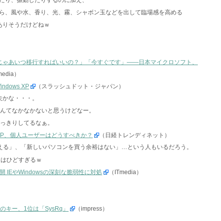
ら、風や水、香り、光、霧、シャボン玉などを出して臨場感を高める
はありそうだけどねｗ
じゃあいつ移行すればいいの？」「今すぐです」――日本マイクロソフト、
media）
dows XP
（スラッシュドット・ジャパン）
夫かな・・・。
なんてなかなかないと思うけどなー。
がはっきりしてるなぁ。
るXP、個人ユーザーはどうすべきか？
（日経トレンディネット）
Pは使える」、「新しいパソコンを買う余裕はない」…という人もいるだろう。
る」はひどすぎるｗ
公開 IEやWindowsの深刻な脆弱性に対処
（ITmedia）
のキー、1位は「SysRq」
（impress）