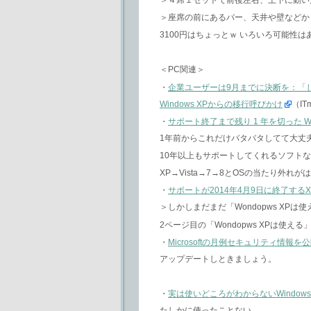
＞座席の前にあるバー、天井や壁などか
3100円はちょっとｗ いろいろ可能性
＜PC関連＞
・
企業ユーザーは9月までに決断を：「
Windows XPからの移行呼びかけ
（IT
・
サポート終了まで残り 1 年を切った Win
1年前からこれだけバタバタしてて大丈
10年以上もサポートしてくれるソフト
XP→Vista→7→8とOSの当たり外れ
・
サポートが2014年4月9日に終了す
＞しかしまだまだ「Wondopws X
2ページ目の「Wondopws XPは使え
・
Microsoftの月例セキュリティ情報を
アップデートしときましょう。
・
実は使いどころがわからないWindows
たしかに使ったことない。