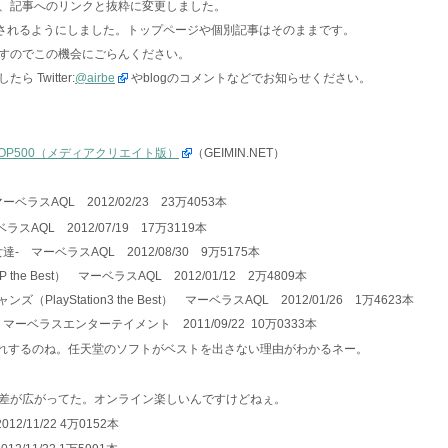
、記事へのリンクと抜粋に変更しました。
示されるようにしました。トップページや個別記事はそのままです。
すのでこの機会にごらんください。
Twitter:
@airbe
やblogのコメントなどでお知らせください。
OP500（メディアクリエイト版）
（GEIMIN.NET）
ラスAQL 2012/02/23 23万4053本
AQL 2012/07/19 17万3119本
達- マーベラスAQL 2012/08/30 9万5175本
he Best） マーベラスAQL 2012/01/12 2万4809本
PlayStation3 the Best） マーベラスAQL 2012/01/26 1万4623本
マーベラスエンターテイメント 2011/09/22 10万0333本
じわ売れするのね。任天堂のソフトがベストを出さない理由がわかるネー。
差が広がってた。オンライン楽しいんですけどねぇ。
2/11/22 4万0152本