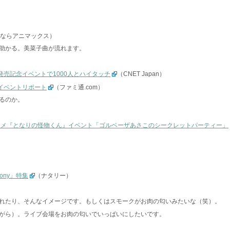
見るならアニマックス）
助かる。美菜子曲が流れます。
発売記念イベントで1000人とハイタッチ
（CNET Japan）
イベントリポート
（ファミ通.com）
るのか。
ニメ『となりの怪物くん』イベント「ゴルベーザあさこのシークレットパーティー」
phony」特集
（ナタリー）
れたり、そんなイメージです。もしくはスモークがお肉の匂いみたいな（笑）。
がら）。ライブ会場をお肉の匂いでいっぱいにしたいです。