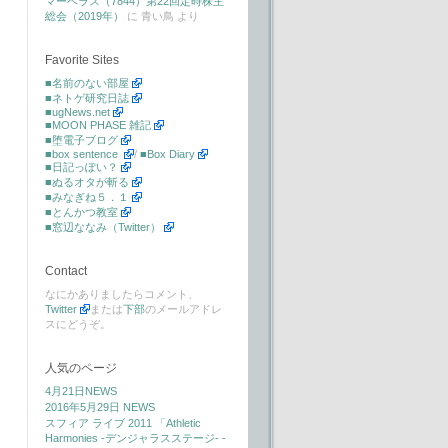
マーベラス（7844）第22回定時株主
総会（2019年）
に
青い鳥
より
Favorite Sites
■名前のない部屋
■ネトゲ研究日誌
■ugNews.net
■MOON PHASE 雑記
■堕電子ブログ
■box sentence
/
■Box Diary
■日記っぽい？
■ぬるオタが斬る
■みなぎね５．１
■とんかつ教室
■窓辺ななみ（Twitter）
Contact
なにかありましたらコメント、
Twitter
または
下部
のメールアドレ
スにどうぞ。
人気のページ
4月21日NEWS
2016年5月29日 NEWS
スフィア ライブ 2011 「Athletic
Harmonies -デンジャラスステージ- -