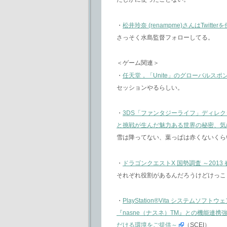
・
松井玲奈 (renampme)さんはTwitte
さっそく水島監督フォローしてる。
＜ゲーム関連＞
・
任天堂，「Unite」のグローバルスポンサ
セッションやるらしい。
・
3DS「ファンタジーライフ」ディレク
と挑戦が生んだ魅力ある世界の秘密、気
雪は降ってない、葉っぱは赤くないくら
・
ドラゴンクエストX 国勢調査 ～2013 春～
それぞれ役割があるんだろうけどけっこ
・
PlayStation®Vita システム
『nasne（ナスネ）TM』との機能連携強化
だける環境をご提供～
（SCEI）