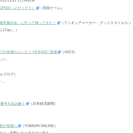
2/11/22 1万5991本
OP500（メディクリ）
（現実ゲーム）
模型展示会」に行って帰ってきた！
（フィギュアメーカー・グッドスマイルカン
17up-』）
プが全国のコンビニで6月4日に登場
（ASCII）
らしい。
ルブログ）
・。
両番号を読み解く
（日本経済新聞）
館が登場へ
（YOMIURI ONLINE）
たり、振動したりするのに加え、