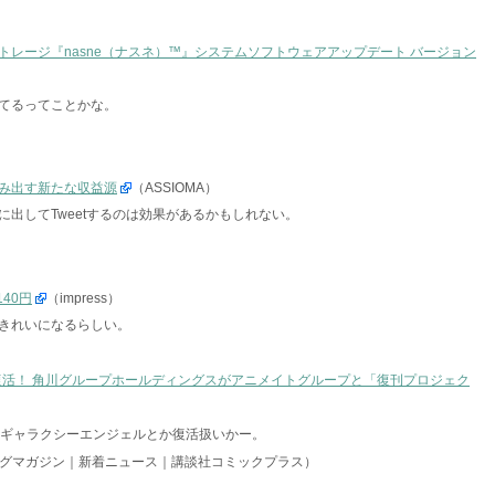
レージ『nasne（ナスネ）™』システムソフトウェアアップデート バージョン
てるってことかな。
み出す新たな収益源
（ASSIOMA）
出してTweetするのは効果があるかもしれない。
140円
（impress）
にきれいになるらしい。
が復活！ 角川グループホールディングスがアニメイトグループと「復刊プロジェク
）
。ギャラクシーエンジェルとか復活扱いかー。
グマガジン｜新着ニュース｜講談社コミックプラス）