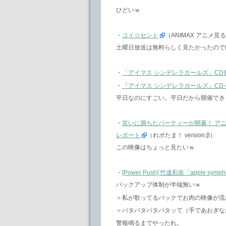
ひどいｗ
・
コイ☆セント
（ANIMAX アニメ
土曜日放送は無料らしく見たかったので
・
「アイマス シンデレラガールズ」CD
・
『アイマス シンデレラガールズ』CD
平日なのにすごい。平日だから開催でき
・
笑いに満ちたパーティーが開幕！ ア
レポート
（れポたま！ version.β）
この映像はちょっと見たいｗ
・
[Power Push] 竹達彩奈「apple sym
バックアップ体制が半端無いｗ
＞私が歌ってるバックでお肉の映像が流
＞パタパタパタパタッて（手であおぎな
警報鳴るまでやったれ。