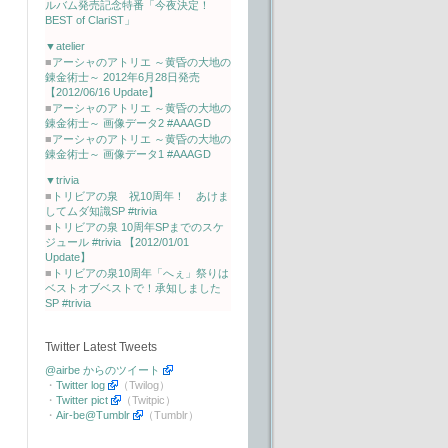
ルバム発売記念特番「今夜決定！
BEST of ClariST」
▼atelier
■
アーシャのアトリエ ～黄昏の大地の
錬金術士～ 2012年6月28日発売
【2012/06/16 Update】
■
アーシャのアトリエ ～黄昏の大地の
錬金術士～ 画像データ2 #AAAGD
■
アーシャのアトリエ ～黄昏の大地の
錬金術士～ 画像データ1 #AAAGD
▼trivia
■
トリビアの泉 祝10周年！ あけま
してムダ知識SP #trivia
■
トリビアの泉 10周年SPまでのスケ
ジュール #trivia 【2012/01/01
Update】
■
トリビアの泉10周年「へぇ」祭りは
ベストオブベストで！承知しました
SP #trivia
Twitter Latest Tweets
@airbe からのツイート
・
Twitter log
（Twilog）
・
Twitter pict
（Twitpic）
・
Air-be@Tumblr
（Tumblr）