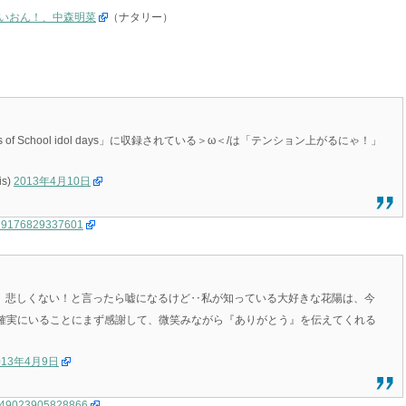
いおん！、中森明菜
（ナタリー）
of School idol days」に収録されている＞ω＜/は「テンション上がるにゃ！」
s)
2013年4月10日
21879176829337601
す。悲しくない！と言ったら嘘になるけど‥私が知っている大好きな花陽は、今
確実にいることにまず感謝して、微笑みながら『ありがとう』を伝えてくれる
013年4月9日
21649023905828866