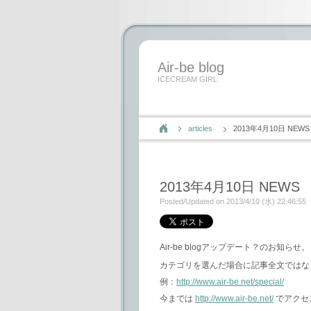
Air-be blog
ICECREAM GIRL
articles
2013年4月10日 NEWS
2013年4月10日 NEWS
Posted/Updated on 2013/4/10 (水) 22:46:55
Air-be blogアップデート？のお知らせ。
カテゴリを選んだ場合に記事全文ではな
例：
http://www.air-be.net/special/
今までは
http://www.air-be.net/
でアクセ