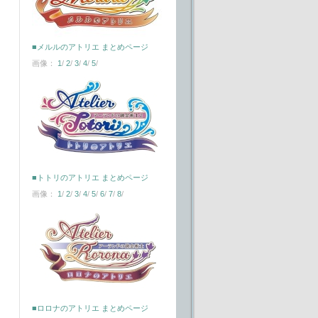
■メルルのアトリエ まとめページ
画像：
1
/
2
/
3
/
4
/
5
/
■トトリのアトリエ まとめページ
画像：
1
/
2
/
3
/
4
/
5
/
6
/
7
/
8
/
■ロロナのアトリエ まとめページ