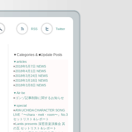
RSS
Twitter
▼Categories & ■Update Posts
▼articles
■
2018年5月7日 NEWS
■
2018年4月1日 NEWS
■
2018年3月24日 NEWS
■
2018年3月18日 NEWS
■
2018年3月8日 NEWS
▼Air-be
■
ゴンゾ記事削除に関するお知らせ
▼special
■
AYA UCHIDA CHARACTER SONG
LIVE『〜chara・melt・room〜』No.3
セットリスト＆レポート
■
Lantis presents 深窓音楽演奏会 其
の五 セットリスト＆レポート