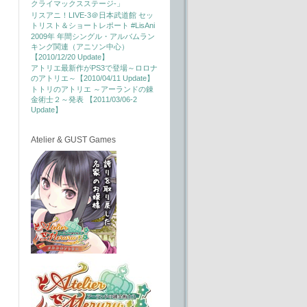
クライマックスステージ-」
リスアニ！LIVE-3＠日本武道館 セッ
トリスト＆ショートレポート #LisAni
2009年 年間シングル・アルバムラン
キング関連（アニソン中心）
【2010/12/20 Update】
アトリエ最新作がPS3で登場～ロロナ
のアトリエ～【2010/04/11 Update】
トトリのアトリエ ～アーランドの錬
金術士２～発表 【2011/03/06-2
Update】
Atelier & GUST Games