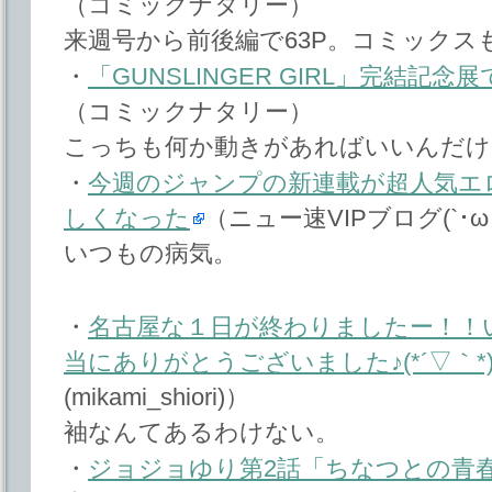
（コミックナタリー）
来週号から前後編で63P。コミックスも
・
「GUNSLINGER GIRL」完結記
（コミックナタリー）
こっちも何か動きがあればいいんだけ
・
今週のジャンプの新連載が超人気エロ
しくなった
（ニュー速VIPブログ(`･ω
いつもの病気。
・
名古屋な１日が終わりましたー！！
当にありがとうございました♪(*´▽｀*
(mikami_shiori)）
袖なんてあるわけない。
・
ジョジョゆり第2話「ちなつとの青