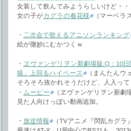
女装して飲んでみようらしいけど・・・
女の子が
カグラの春花様
（マーベラス
・
二次会で歌えるアニソンランキング
絵が微妙にむかつくｗ
・
ヱヴァンゲリヲン新劇場版:Q：10日
猿」上回るハイペース
（まんたんウ
そろそろ抜かれそうだけど、人入って
・
ムービー
（ヱヴァンゲリヲン新劇場
見た人向けっぽい動画追加。
・
放送情報
（TVアニメ『閃乱カグラ
最速はAT-X。U局中心でBS11も。2013