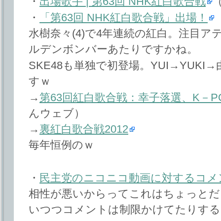
・
出場歌手 | 第63回 NHK紅白歌合戦
・
「第63回 NHK紅白歌合戦」出場！
水樹奈々(4)で4年連続の紅白。注目
ルデンボンバーあたりですかね。
SKE48も単独で初登場。YUI→YUK
すｗ
→
第63回紅白歌合戦：幸子落選、K－P
んウェブ）
→
裏紅白歌合戦2012
毎年恒例のｗ
・
民主党のニコニコ動画に対するコメ
相性が悪いからってこれはちょっとだ
いつつコメントは制限かけてたりする