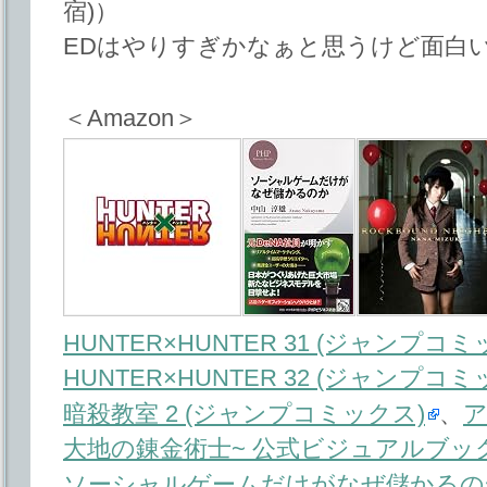
宿)）
EDはやりすぎかなぁと思うけど面白い
＜Amazon＞
HUNTER×HUNTER 31 (ジャンプコミ
HUNTER×HUNTER 32 (ジャンプコミ
暗殺教室 2 (ジャンプコミックス)
、
ア
大地の錬金術士~ 公式ビジュアルブッ
ソーシャルゲームだけがなぜ儲かるのか 