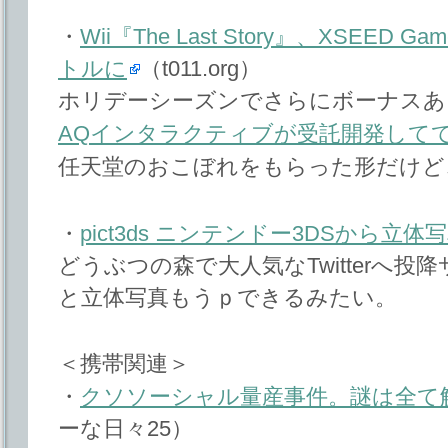
・
Wii『The Last Story』、XSEE
トルに
（t011.org）
ホリデーシーズンでさらにボーナスあ
AQインタラクティブが受託開発して
任天堂のおこぼれをもらった形だけど
・
pict3ds ニンテンドー3DSから立体
どうぶつの森で大人気なTwitterへ
と立体写真もうｐできるみたい。
＜携帯関連＞
・
クソソーシャル量産事件。謎は全て
ーな日々25）