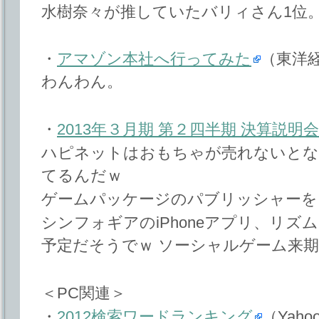
水樹奈々が推していたバリィさん1位
・
アマゾン本社へ行ってみた
（東洋
わんわん。
・
2013年３月期 第２四半期 決算説明会
ハピネットはおもちゃが売れないとな
てるんだｗ
ゲームパッケージのパブリッシャーを
シンフォギアのiPhoneアプリ、リ
予定だそうでｗ ソーシャルゲーム来期
＜PC関連＞
・
2012検索ワードランキング
（Yaho