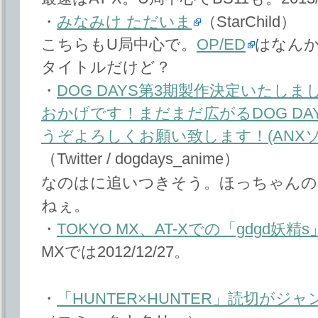
・
みなみけ ただいま
（StarChild）
こちらもU局中心で。
OP/ED
はなん
タイトルだけど？
・
DOG DAYS第3期製作決定いたし
おかげです！まだまだ広がるDOG D
うぞよろしくお願い致します！(ANXソイヤ
（Twitter / dogdays_anime）
なのはに追いつきそう。ほっちゃんの「
ねぇ。
・
TOKYO MX、AT-Xでの「gdgd妖精
MXでは2012/12/27。
・
「HUNTER×HUNTER」読切がジ