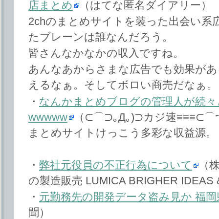
店まとめ
（はてな匿名ダイアリー）
2chのまとめサイトを装った出会い系
たブレーンは誰なんだろう。
皆さんなかなかの収入ですね。
あんなあからさまな広告でも効果があ
えるなぁ。そしてボロい商売だなぁ。
・
なんかまとめブログの管理人が続々
wwwww
（⊂⌒⊃｡Д｡)⊃カジ速≡≡≡⊂⌒つﾟД
まとめサイトけっこう多彩な収益源。
・
弊社元役員の不正行為について
（
の製造販売 LUMICA BRIGHER IDEAS
・
元勤務先の開発データ盗み見か 福岡
聞）