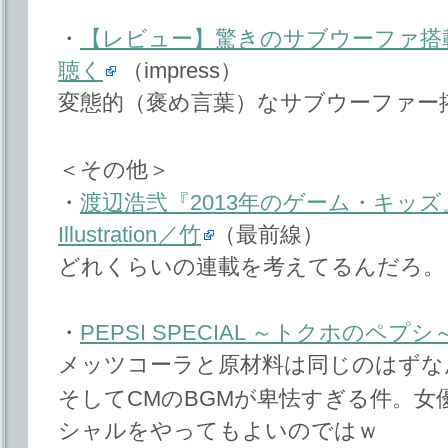
・
【レビュー】驚きのサブウーファ搭載、J
聴く
（impress）
変態的（褒め言葉）なサブウーファー
＜その他＞
・
渡辺浩弐『2013年のゲーム・キッズ
Illustration／竹
（最前線）
どれくらいの連載を考えてるんだろ。
・
PEPSI SPECIAL ～トクホのペプシ
メッツコーラと原材料は同じのはずな
そしてCMのBGMが卑怯すぎる件。女
シャルをやってもよいのではｗ