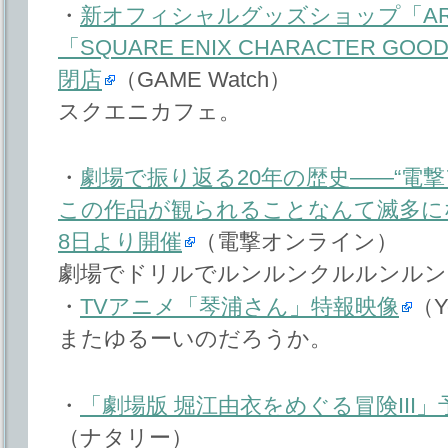
・
新オフィシャルグッズショップ「AR
「SQUARE ENIX CHARACTER GOO
閉店
（GAME Watch）
スクエニカフェ。
・
劇場で振り返る20年の歴史――“電撃
この作品が観られることなんて滅多にな
8日より開催
（電撃オンライン）
劇場でドリルでルンルンクルルンルン
・
TVアニメ「琴浦さん」特報映像
（Y
またゆるーいのだろうか。
・
「劇場版 堀江由衣をめぐる冒険III」予
（ナタリー）