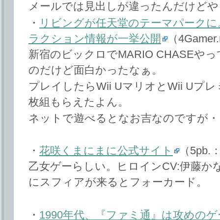
メールでは見出しが違ったんだけどや
・
リビングが任天堂のテーマパークに。「Ni
ラクション情報が一挙公開
（4Gamer.
新宿のビックロでMARIO CHASE
のだけど面白かったなぁ。
プレイしたらWii UマリオとWii U
枚組もらえたよん。
ネットで遊べるとなお吉なのですが・
・
花咲くまにまに公式サイト
（5pb
乙女ゲーらしい。ヒロインCV:伊藤か
にスフィアが来るとフォーカード。
・
1990年代、『ファミ通』は攻めの