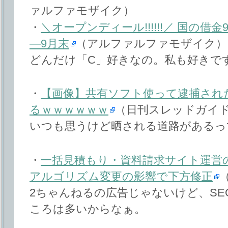
ァルファモザイク）
・
＼オープンディール!!!!!!／ 国の借金
―9月末
（アルファルファモザイク）
どんだけ「C」好きなの。私も好きで
・
【画像】共有ソフト使って逮捕され
るｗｗｗｗｗｗ
（日刊スレッドガイ
いつも思うけど晒される道路があるっ
・
一括見積もり・資料請求サイト運営のウ
アルゴリズム変更の影響で下方修正
2ちゃんねるの広告じゃないけど、S
ころは多いからなぁ。