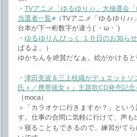
・
TVアニメ「ゆるゆり♪♪」大抽選会
当選者一覧
（TVアニメ「ゆるゆり♪
台本が下一桁数字が違う(´・ω・`)
・
ゆるゆりんぴっく １０日のお知ら
ばるよ。）
ゆかちんを絶賛だなぁ。絵がかけると
・
津田美波＆三上枝織がデュエットソ
氏＋／携帯彼女＋』主題歌CD発売記
（moca）
＞「カラオケに行きますか？」という
す。仕事の合間に気軽に行けて、声も
＞寝ることもできるので。練習がてら