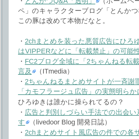
・
とんかつQ&A「透明」
（ホームペ
ペ」のキャラクターブログ「とんかつ
この豚は改めて本物だなと。
・
2chまとめを装った悪質広告にひろ
はVIPPERなどに「転載禁止」の可能
・
FC2ブログ全域に「2ちゃんねる転
言及
（ITmedia）
・
2ちゃんねるまとめサイトが一斉謝罪
「カモフラージュ広告」の実態明らか
ひろゆきは誰かに操られてるの？
・
広告と判別しづらい手法での出会い
す
（livedoor Blog 開発日誌）
・
2chまとめサイト風広告の件での各