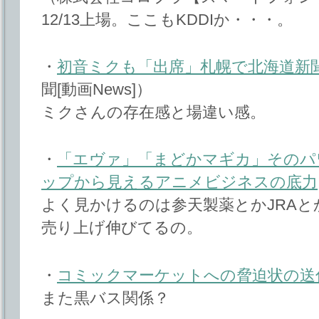
12/13上場。ここもKDDIか・・・。
・
初音ミクも「出席」札幌で北海道新
聞[動画News]）
ミクさんの存在感と場違い感。
・
「エヴァ」「まどかマギカ」そのパワ
ップから見えるアニメビジネスの底力
よく見かけるのは参天製薬とかJRAと
売り上げ伸びてるの。
・
コミックマーケットへの脅迫状の送
また黒バス関係？