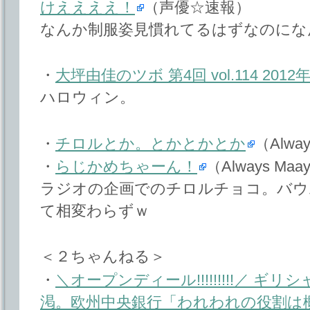
けええええ！
（声優☆速報）
なんか制服姿見慣れてるはずなのにな
・
大坪由佳のツボ 第4回 vol.114 2012
ハロウィン。
・
チロルとか。とかとかとか
（Alway
・
らじかめちゃーん！
（Always Maa
ラジオの企画でのチロルチョコ。バウ
て相変わらずｗ
＜２ちゃんねる＞
・
＼オープンディール!!!!!!!!!／ 
渇。欧州中央銀行「われわれの役割は