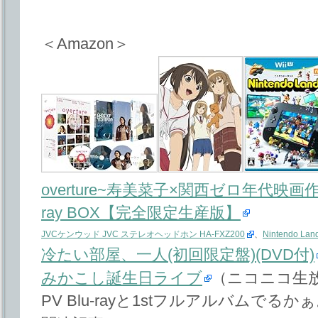
＜Amazon＞
overture~寿美菜子×関西ゼロ年代映画作家
ray BOX【完全限定生産版】
JVCケンウッド JVC ステレオヘッドホン HA-FXZ200
、
Nintendo Lan
冷たい部屋、一人(初回限定盤)(DVD付)
みかこし誕生日ライブ
（ニコニコ生
PV Blu-rayと1stフルアルバムでるか