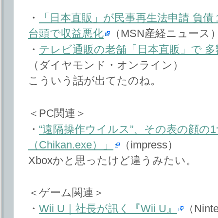
・
「日本直販」が民事再生法申請 負債
台頭で収益悪化
（MSN産経ニュース
・
テレビ通販の老舗「日本直販」で 
（ダイヤモンド・オンライン）
こういう話が出てたのね。
＜PC関連＞
・
“遠隔操作ウイルス”、その表の顔の
（Chikan.exe）」
（impress）
Xboxかと思ったけど違うみたい。
＜ゲーム関連＞
・
Wii U｜社長が訊く『Wii U』
（Nint