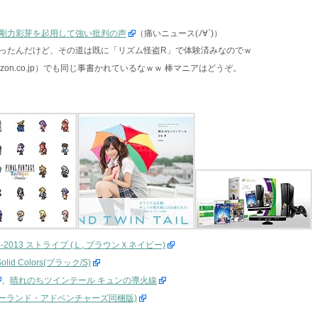
剛力彩芽を起用して強い批判の声
（痛いニュース(ﾉ∀`)）
ったんだけど、その道は既に「リズム怪盗R」で体験済みなのでｗ
azon.co.jp）でも同じ事書かれているなｗｗ 棒マニアはどうぞ。
12-2013 ストライプ (Ｌ, ブラウンＸネイビー)
id Colors(ブラック/S)
、
晴れのちツインテール キュンの導火線
ct:ディズニーランド・アドベンチャーズ同梱版)