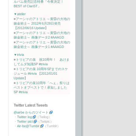
ルバム発売記念特番「今夜決定！
BEST of ClariST」
▼atelier
■
アーシャのアトリエ ～黄昏の大地の
錬金術士～ 2012年6月28日発売
【2012/06/16 Update】
■
アーシャのアトリエ ～黄昏の大地の
錬金術士～ 画像データ2 #AAAGD
■
アーシャのアトリエ ～黄昏の大地の
錬金術士～ 画像データ1 #AAAGD
▼trivia
■
トリビアの泉 祝10周年！ あけま
してムダ知識SP #trivia
■
トリビアの泉 10周年SPまでのスケ
ジュール #trivia 【2012/01/01
Update】
■
トリビアの泉10周年「へぇ」祭りは
ベストオブベストで！承知しました
SP #trivia
Twitter Latest Tweets
@airbe からのツイート
・
Twitter log
（Twilog）
・
Twitter pict
（Twitpic）
・
Air-be@Tumblr
（Tumblr）