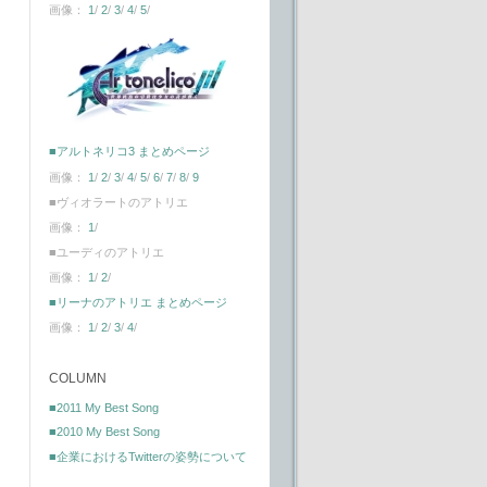
画像：
1
/
2
/
3
/
4
/
5
/
■アルトネリコ3 まとめページ
画像：
1
/
2
/
3
/
4
/
5
/
6
/
7
/
8
/
9
■ヴィオラートのアトリエ
画像：
1
/
■ユーディのアトリエ
画像：
1
/
2
/
■リーナのアトリエ まとめページ
画像：
1
/
2
/
3
/
4
/
COLUMN
■2011 My Best Song
■2010 My Best Song
■企業におけるTwitterの姿勢について