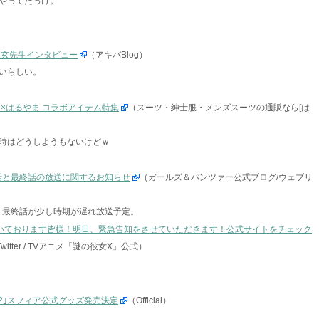
やってたっけ。
淵玄先生インタビュー
（アキバBlog）
いらしい。
×はるやま コラボアイテム特集
（スーツ・紳士服・メンズスーツの通販なら[は
時はどうしようもないけどｗ
話と最終話の放送に関するお知らせ
（ガールズ＆パンツァー公式ブログ/ウェブリ
。最終話が少し時期が遅れ放送予定。
いております皆様！明日、緊急告知をさせていただきます！公式サイトをチェック
witter / TVアニメ「謎の彼女X」公式）
pore 2012｣スフィア公式グッズ発売決定
（Official）