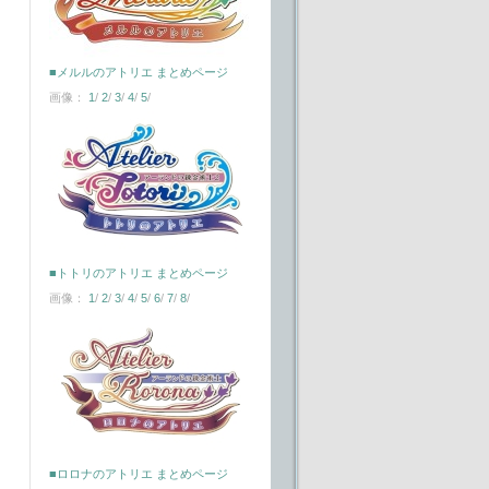
■メルルのアトリエ まとめページ
画像：
1
/
2
/
3
/
4
/
5
/
■トトリのアトリエ まとめページ
画像：
1
/
2
/
3
/
4
/
5
/
6
/
7
/
8
/
■ロロナのアトリエ まとめページ