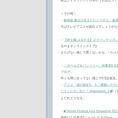
前はクイズでシンクロ率がうんぬんって
＜その他＞
・
劇場版 魔法少女まどか☆マギカ、虚
今はテレビアニメが面白くてしょうがな
・
【紳士服 はるやま】ヱヴァンゲリヲン
るやまオンラインストア]）
さりげない感じで悪くないかも。バレた
・
「ガールズ＆パンツァー」特番第5.5
ブログ）
早くも間に合ってない感じで5.5話放送
・
アニメ「謎の彼女X」をご愛顧いただ
してくださいねー！ #nazokano_x
（T
よだれどうなる。
・
■｢Anime Festival Asia Singa
海外だと日本語Tシャツになるのかｗ