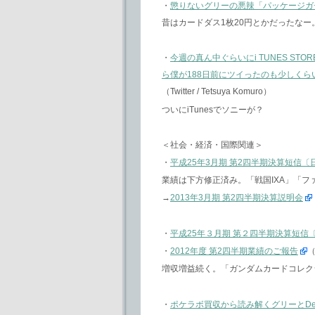
・
懲りないグリーの悪辣「パッケージガ
昔はカードダス1枚20円とかだったな
・
今週の真ん中ぐらいにi TUNES ST
ら僕が188日前にツイったのも少しく
（Twitter / Tetsuya Komuro）
ついにiTunesでソニーが？
＜社会・経済・国際関連＞
・
平成25年3月期 第2四半期決算短信
業績は下方修正済み。「戦国IXA」「
→
2013年3月期 第2四半期決算説明会
・
平成25年３月期 第２四半期決算短信
・
2012年度 第2四半期業績のご報告
（
増収増益続く。「ガンダムカードコレク
・
ポケラボ買収から読み解くグリーとDe