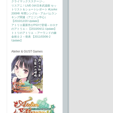
クライマックスステージ-」
リスアニ！LIVE-3＠日本武道館 セッ
トリスト＆ショートレポート #LisAni
2009年 年間シングル・アルバムラン
キング関連（アニソン中心）
【2010/12/20 Update】
アトリエ最新作がPS3で登場～ロロナ
のアトリエ～【2010/04/11 Update】
トトリのアトリエ ～アーランドの錬
金術士２～発表 【2011/03/06-2
Update】
Atelier & GUST Games