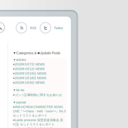
RSS
Twitter
▼Categories & ■Update Posts
▼articles
■
2018年5月7日 NEWS
■
2018年4月1日 NEWS
■
2018年3月24日 NEWS
■
2018年3月18日 NEWS
■
2018年3月8日 NEWS
▼Air-be
■
ゴンゾ記事削除に関するお知らせ
▼special
■
AYA UCHIDA CHARACTER SONG
LIVE『〜chara・melt・room〜』No.3
セットリスト＆レポート
■
Lantis presents 深窓音楽演奏会 其
の五 セットリスト＆レポート