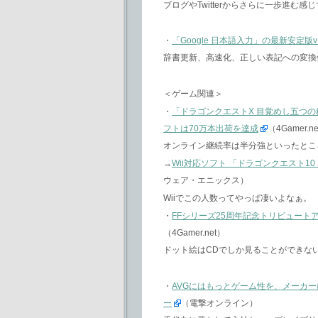
ブログやTwitterからさらに一歩進
・
「Google 日本語入力」の最新安定版v
辞書更新、高速化、正しい表記への変換
＜ゲーム関連＞
・
「ドラゴンクエストX 目覚めし五つの
フトは70万本出荷を達成
（4Gamer.n
オンライン継続率は半分強といったとこ
→
Wii対応ソフト 「ドラゴンクエスト1
ウェア・エニックス）
Wiiでこの人数ってやっぱ凄いよなぁ。
・
FFシリーズ25周年記念トリビュートアルバ
（4Gamer.net）
ドット絵はCDでしか見ることができな
・
AVGにはもっとゲーム性を、メーカー
ー
（電撃オンライン）