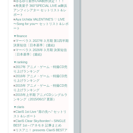
■
ゆるゆり新作OVA制作決定！！！
■
寿美菜子 360°SPECIAL LIVE at舞浜
アンフィシアター セットリスト＆レ
ポート
■
Aya Uchida VALENTINE'S ♡ LIVE
〜Song for you〜 セットリスト＆レポ
ート
▼finance
■
マーベラス 2027年３月期 第1四半期
決算短信〔日本基準〕(連結)
■
マーベラス 2026年３月期 決算短信
〔日本基準〕(連結)
▼ranking
■
2017年 アニメ・ゲーム・特撮CD売
り上げランキング
■
2016年 アニメ・ゲーム・特撮CD売
り上げランキング
■
2015年 アニメ・ゲーム・特撮CD売
り上げランキング
■
2015年上半期 アニメCDシングルラ
ンキング（2015/06/17 更新）
▼claris
■
ClariS 1st Live “扉の先へ“ セットリ
スト＆レポート
■
ClariS Clear Sky/border/～SINGLE
BEST 1st～/アネモネ 記事まとめ
■
リスアニ！ presents ClariS BESTア