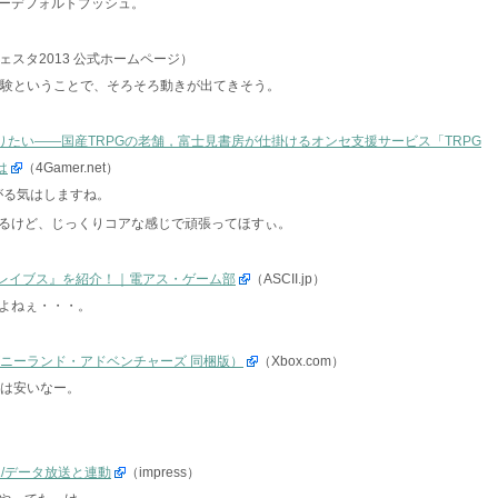
ーデフォルトプッシュ。
ェスタ2013 公式ホームページ）
体験ということで、そろそろ動きが出てきそう。
りたい――国産TRPGの老舗，富士見書房が仕掛けるオンセ支援サービス「TRPG
は
（4Gamer.net）
がる気はしますね。
るけど、じっくりコアな感じで頑張ってほすぃ。
ブレイブス』を紹介！｜電アス・ゲーム部
（ASCII.jp）
よねぇ・・・。
nect ディズニーランド・アドベンチャーズ 同梱版）
（Xbox.com）
円は安いなー。
/データ放送と連動
（impress）