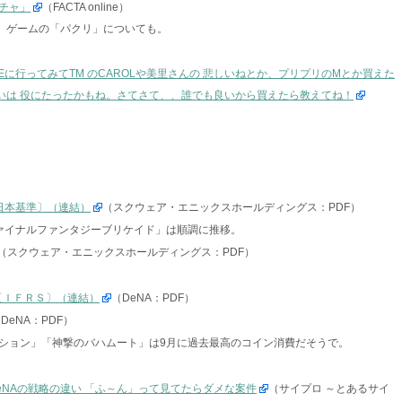
チャ」
（FACTA online）
ー。ゲームの「パクリ」についても。
OREに行ってみてTM のCAROLや美里さんの 悲しいねとか、プリプリのMとか買えた
らいは 役にたったかもね。さてさて、、誰でも良いから買えたら教えてね！
〔日本基準〕（連結）
（スクウェア・エニックスホールディングス：PDF）
ファイナルファンタジーブリケイド」は順調に推移。
（スクウェア・エニックスホールディングス：PDF）
〔ＩＦＲＳ〕（連結）
（DeNA：PDF）
DeNA：PDF）
ション」「神撃のバハムート」は9月に過去最高のコイン消費だそうで。
NAの戦略の違い 「ふ～ん」って見てたらダメな案件
（サイプロ ～とあるサイ