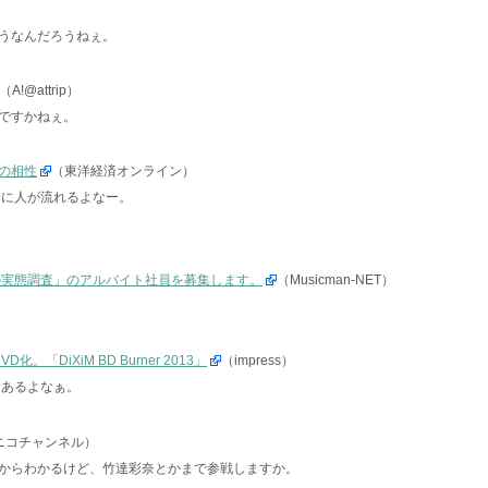
うなんだろうねぇ。
（A!@attrip）
ですかねぇ。
の相性
（東洋経済オンライン）
ろに人が流れるよなー。
の実態調査」のアルバイト社員を募集します。
（Musicman-NET）
。「DiXiM BD Burner 2013」
（impress）
はあるよなぁ。
ニコチャンネル）
からわかるけど、竹達彩奈とかまで参戦しますか。