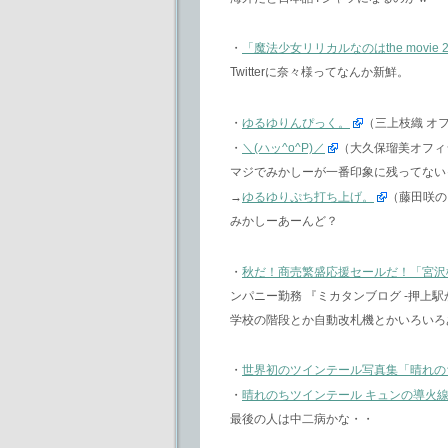
・
「魔法少女リリカルなのはthe movie 
Twitterに奈々様ってなんか新鮮。
・
ゆるゆりんぴっく。
（三上枝織 オ
・
＼(ハッ^o^P)／
（大久保瑠美オフィシ
マジでみかしーが一番印象に残ってない
→
ゆるゆりぷち打ち上げ。
（藤田咲の
みかしーあーんど？
・
秋だ！商売繁盛応援セールだ！「宮沢
ンパニー勤務 『ミカタンブログ -押上駅か
学校の階段とか自動改札機とかいろいろ
・
世界初のツインテール写真集「晴れの
・
晴れのちツインテール キュンの導火線1
最後の人は中二病かな・・