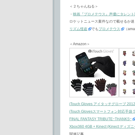
＜２ちゃんねる＞
・
映画『プロメテウス』声優にタレント
ロケットニュース案件なので載せるか迷
リズム怪盗
でも
プロメテウス
（am
＜Amazon＞
iTouch Gloves アイタッチグローブ 20
iTouch Glovesスマートフォン対応手袋 Sol
FINAL FANTASY TRIBUTE~THANKS~
Xbox360 4GB + Kinect (Kine
関連記事