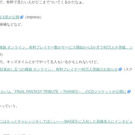
む感じで。有料で見たい人がどこまでついてくるかだなぁ。
1.6系が公開
（impress）
候補などなど。
種族 オンライン」有料プレイヤー数がサービス開始から3か月で40万人を突破。ソ
et）
ろ。キッズタイムとかでやってる人もいるかもしれないけど。
0 目覚めし五つの種族 オンライン」 有料プレイヤー40万人突破のお知らせ
（スク
ム「FINAL FANTASY TRIBUTE ～THANKS～」のCDジャケットが公開に
いっていう。
にはもっとチャレンジをしてほしい――MAGES.に入社した高橋名人にインタビュ