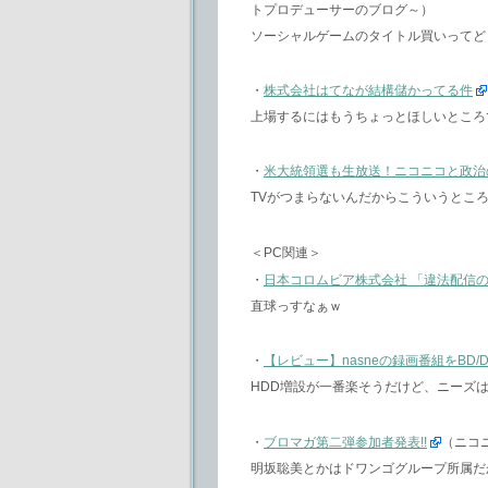
トプロデューサーのブログ～）
ソーシャルゲームのタイトル買いってど
・
株式会社はてなが結構儲かってる件
上場するにはもうちょっとほしいところ
・
米大統領選も生放送！ニコニコと政治
TVがつまらないんだからこういうとこ
＜PC関連＞
・
日本コロムビア株式会社 「違法配信
直球っすなぁｗ
・
【レビュー】nasneの録画番組をBD/DVD化
HDD増設が一番楽そうだけど、ニーズ
・
ブロマガ第二弾参加者発表!!
（ニコ
明坂聡美とかはドワンゴグループ所属だ