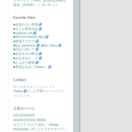
マーベラス（7844）第22回定時株主
総会（2019年）
に
青い鳥
より
Favorite Sites
■名前のない部屋
■ネトゲ研究日誌
■ugNews.net
■MOON PHASE 雑記
■堕電子ブログ
■box sentence
/
■Box Diary
■日記っぽい？
■ぬるオタが斬る
■みなぎね５．１
■とんかつ教室
■窓辺ななみ（Twitter）
Contact
なにかありましたらコメント、
Twitter
または
下部
のメールアドレ
スにどうぞ。
人気のページ
4月21日NEWS
2016年5月29日 NEWS
スフィア ライブ 2011 「Athletic
Harmonies -デンジャラスステージ- -