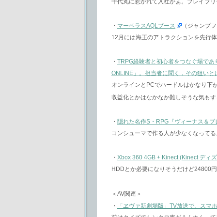
千代丸に惹かれて入社かぁ。ブレイブリ
・
マーベラスAQLブース
（ジャンプフ
12月には海王のアトラクションを先行
・
TRPG経験者と初心者をつなぐ場であ
ONLINE」。担当者に聞く，その狙いと
オンラインとPCでハードルはかなり下
収益化とかはなかなか難しそうな気もす
・
隠れた名作S・RPG『ヴィーナス＆
コンシューマで作る人が少なくなってる
・
Xbox 360 4GB + Kinect (Ki
HDDとか必要になりそうだけど24800
＜AV関連＞
・
「ヱヴァ新劇場版」TV放送で、スマホ