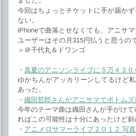
ました。
今回はちょっとチケットに手が届かず
ない。
iPhoneで曲落とせなくても、アニサ
ユーザーはその月315円払うと思うの
＞＠千代丸＆ドワンゴ
・
真夏のアニソンライブに５万４３０
ゆかちんがアッカリーンしてるけど私
あった。
・
織田哲郎さんがアニサマでボトムズ
今年のテーマ曲は織田さんが手がけて
ればこの可能性は十分にあったけど斜
・
アニメロサマーライブ２０１２ 写真