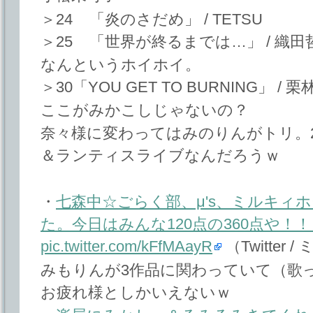
＞24 「炎のさだめ」 / TETSU
＞25 「世界が終るまでは…」 / 織
なんというホイホイ。
＞30「YOU GET TO BURNING」 
ここがみかこしじゃないの？
奈々様に変わってはみのりんがトリ。
＆ランティスライブなんだろうｗ
・
七森中☆ごらく部、μ's、ミルキィ
た。今日はみんな120点の360点や！！ #a
pic.twitter.com/kFfMAayR
（Twitter
みもりんが3作品に関わっていて（歌
お疲れ様としかいえないｗ