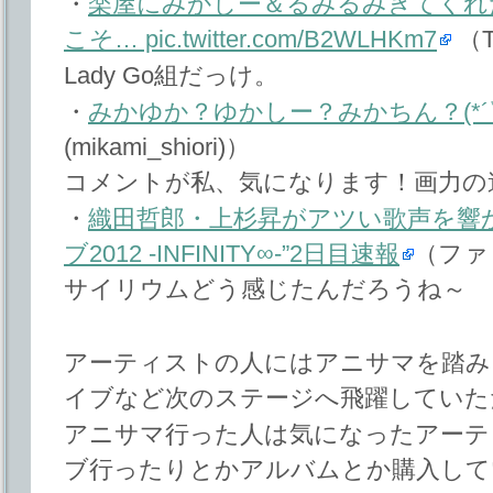
・
楽屋にみかしー＆るみるみきてくれた♪( ´
こそ… pic.twitter.com/B2WLHKm7
（T
Lady Go組だっけ。
・
みかゆか？ゆかしー？みかちん？(*´▽
(mikami_shiori)）
コメントが私、気になります！画力の
・
織田哲郎・上杉昇がアツい歌声を響
ブ2012 -INFINITY∞-”2日目速報
（ファ
サイリウムどう感じたんだろうね～
アーティストの人にはアニサマを踏み
イブなど次のステージへ飛躍していた
アニサマ行った人は気になったアーテ
ブ行ったりとかアルバムとか購入して