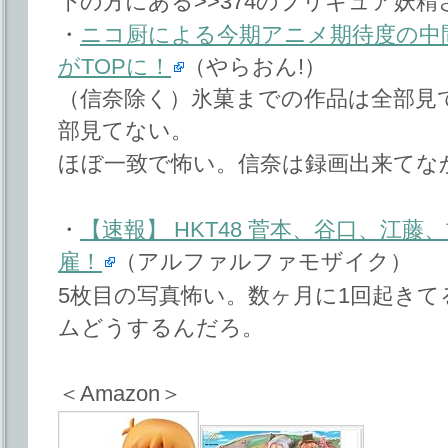
下の方にある>>374のプリキュア妖
・
ニコ厨による今期アニメ期待度の中間発
がTOPに！
（やらおん!）
（信奈除く）氷菓までの作品は全部見
部見てない。
ほぼ一致で怖い。信奈は録画出来てなかっ
・
【速報】 HKT48 菅本、谷口、江
雇！
（アルファルファモザイク）
5枚目の写真怖い。数ヶ月に1回起き
ムどうするんだろ。
＜Amazon＞