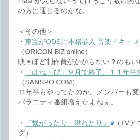
Flashが入らないってけっこう致命
の方に通じるのかな。
＜その他＞
・
東宝がODSに本格参入 音楽ドキュ
（ORICON BiZ online）
映画ほど制作費がかからない？のもい
・
「はねトび」９月で終了、１１年半
（SANSPO.COM）
11年半もやってたのか。メンバーも
バラエティ番組増えたよねぇ。
・
『繋がったり、溢れたり』
（TVア
グ）