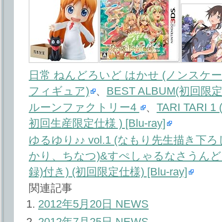
日常 ねんどろいど はかせ (ノンスケー
フィギュア)
、
BEST ALBUM(初回限定
ルーンファクトリー4
、
TARI TAR
初回生産限定仕様 ) [Blu-ray]
ゆるゆり♪♪ vol.1 (なもり先生描き下ろ
かり、ちなつ)&すぺしゃるなさうんどCD(「
録)付き) (初回限定仕様) [Blu-ray]
関連記事
2012年5月20日 NEWS
2012年7月25日 NEWS