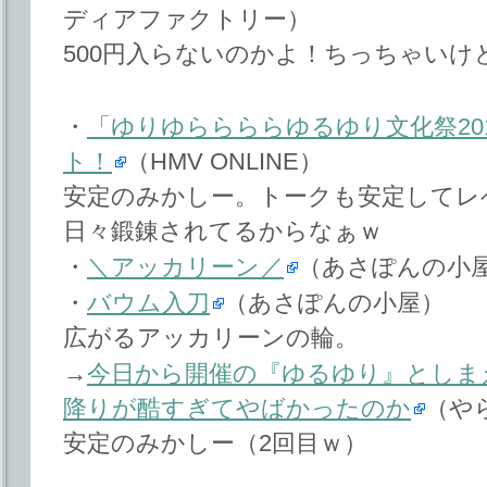
ディアファクトリー）
500円入らないのかよ！ちっちゃいけ
・
「ゆりゆららららゆるゆり文化祭20
ト！
（HMV ONLINE）
安定のみかしー。トークも安定してレ
日々鍛錬されてるからなぁｗ
・
＼アッカリーン／
（あさぽんの小
・
バウム入刀
（あさぽんの小屋）
広がるアッカリーンの輪。
→
今日から開催の『ゆるゆり』としま
降りが酷すぎてやばかったのか
（や
安定のみかしー（2回目ｗ）