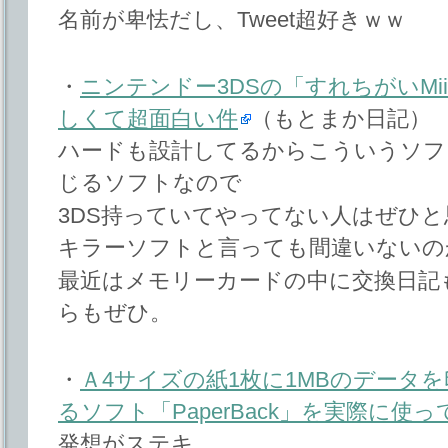
名前が卑怯だし、Tweet超好きｗｗ
・
ニンテンドー3DSの「すれちがいM
しくて超面白い件
（もとまか日記）
ハードも設計してるからこういうソフ
じるソフトなので
3DS持っていてやってない人はぜひと
キラーソフトと言っても間違いないの
最近はメモリーカードの中に交換日記
らもぜひ。
・
Ａ4サイズの紙1枚に1MBのデータ
るソフト「PaperBack」を実際に使
発想がステキ。