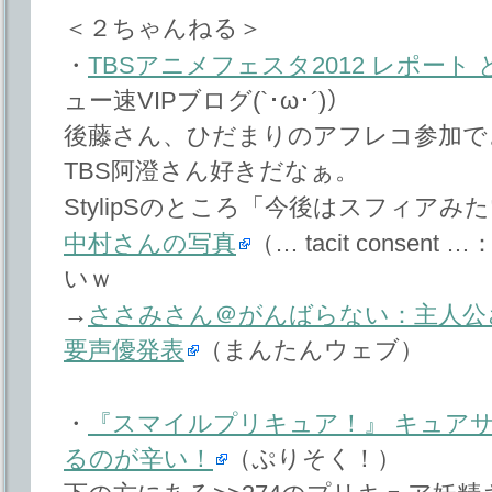
＜２ちゃんねる＞
・
TBSアニメフェスタ2012 レポー
ュー速VIPブログ(`･ω･´)）
後藤さん、ひだまりのアフレコ参加で
TBS阿澄さん好きだなぁ。
StylipSのところ「今後はスフィアみ
中村さんの写真
（… tacit cons
いｗ
→
ささみさん＠がんばらない：主人公
要声優発表
（まんたんウェブ）
・
『スマイルプリキュア！』 キュア
るのが辛い！
（ぷりそく！）