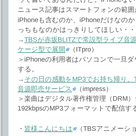
ニュース記事はスマートフォンの範囲
iPhoneも含むのか、iPhoneだけなのか
っちもなのかはっきりしてほしい・・
→
TBSが赤坂BLITZで常設型ライブ
ケージ型で展開
（ITpro）
＞iPhoneの利用者はパソコンで一旦
する。
→
その日の感動をMP3でお持ち帰り、T
音源即売サービス
（impress）
＞楽曲はデジタル著作権管理（DRM
192kbpsのMP3フォーマットで配信す
・
皆様こんにちは
（TBSアニメーシ