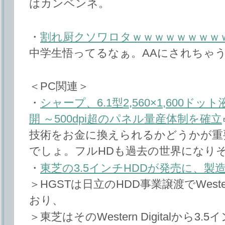
はカンベンネ。
・
割れ厨クソワロタｗｗｗｗｗｗｗｗ
中学生悟ってるなぁ。AAにされちゃ
＜PC関連＞
・
シャープ、6.1型2,560×1,600ドッ
開 ～500dpi超のパネル量産体制を確立
技術をお金に換えられるかどうかが重
でしょ。フルHDも過去の世界になり
・
東芝の3.5インチHDDが発売に、製造
＞HGSTは日立のHDD事業譲渡でWester
おり、
＞東芝はそのWestern Digitalから3