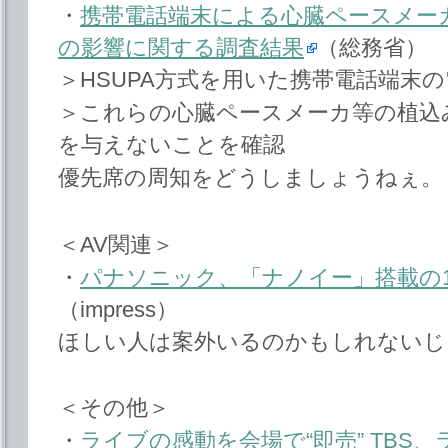
・
携帯電話端末による心臓ペースメー
の影響に関する調査結果
（総務省）
＞HSUPA方式を用いた携帯電話端末
＞これらの心臓ペースメーカ等の植込
を与えないことを確認
優先席の周知をどうしましょうねぇ。
＜AV関連＞
・
パナソニック、「ナノイー」搭載の
（impress）
ほしい人は案外いるのかもしれないじ
＜その他＞
・
ライブの感動を会場で“即売” TBS