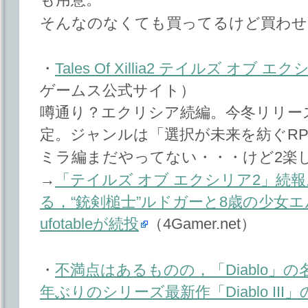
そんなのなくても買ってるけど買わせ
・
Tales Of Xillia2 テイルズ オブ エ
ゲームス公式サイト）
噂通り？エクリシア続編。今冬リリースで
定。ジャンルは「選択が未来を紡ぐRP
ミラ編まだやってない・・・けど2楽
→
「テイルズ オブ エクシリア2」続報
る，“銃剣槌士”ルドガーと8歳の少女
ufotableが続投
（4Gamer.net）
・
不満点はあるものの，「Diablo」
年ぶりのシリーズ最新作「Diablo II