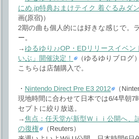
にめ.jp特典おまけテイク 着ぐるみダ
画(原宿)）
2期の曲も個人的には好きな感じで。
ー。
→
ゆるゆり♪♪OP・EDリリースイベン
いぶ」開催決定！
（ゆるゆりブログ
こちらは店舗購入で。
・
Nintendo Direct Pre E3 2012
（Nint
現地時間に合わせて日本では6/4早朝7時
セプトに絞り放送。
→
焦点：任天堂が新型Ｗｉｉ公開へ、
の復権
（Reuters）
来週いよいよWii U公開。日本時間6日