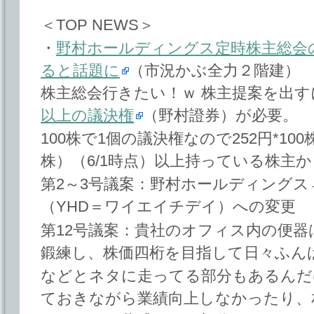
＜TOP NEWS＞
・
野村ホールディングス定時株主総会
ると話題に
（市況かぶ全力２階建）
株主総会行きたい！ｗ 株主提案を出す
以上の議決権
（野村證券）が必要。
100株で1個の議決権なので252円*100
株）（6/1時点）以上持っている株主
第2～3号議案：野村ホールディング
（YHD＝ワイエイチデイ）への変更
第12号議案：貴社のオフィス内の便
鍛練し、株価四桁を目指して日々ふん
などとネタに走ってる部分もあるんだ
ておきながら業績向上しなかったり、