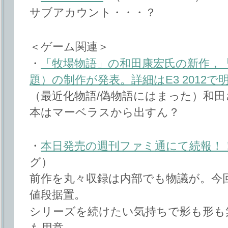
サブアカウント・・・？
＜ゲーム関連＞
・
「牧場物語」の和田康宏氏の新作，「Proj
題）の制作が発表。詳細はE3 2012で
（最近化物語/偽物語にはまった）和
本はマーベラスから出すん？
・
本日発売の週刊ファミ通にて続報！
グ）
前作を丸々収録は内部でも物議が。今
値段据置。
シリーズを続けたい気持ちで影も形も
も用意。