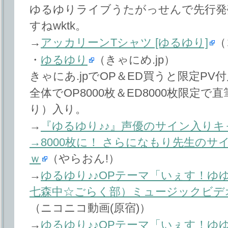
ゆるゆりライブうたがっせんで先行発
すねwktk。
→
アッカリーンTシャツ [ゆるゆり]
（
・
ゆるゆり
（きゃにめ.jp）
きゃにあ.jpでOP＆ED買うと限定PV
全体でOP8000枚＆ED8000枚限定
り）入り。
→
『ゆるゆり♪♪』声優のサイン入りキ
→8000枚に！ さらになもり先生の
ｗ
（やらおん!）
→
ゆるゆり♪♪OPテーマ「いぇす！ゆ
七森中☆ごらく部）ミュージックビデオ 
（ニコニコ動画(原宿)）
→
ゆるゆり♪♪OPテーマ「いぇす！ゆゆ