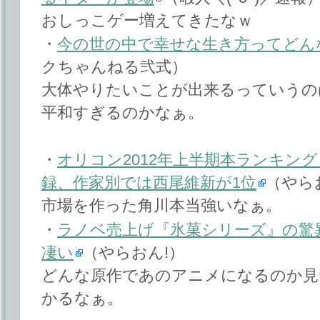
おしっこゲー増えてきたなｗ
・
今の世の中で幸せな生き方ってどん
クちゃんねる弐式）
大体やりたいことが出来るっていうの
平和すぎるのかなぁ。
・
オリコン2012年上半期本ランキン
録、作家別では西尾維新が1位
（やら
市場を作った角川本当強いなぁ。
・
ラノベ売上げ『氷菓シリーズ』の驚
凄い
（やらおん!）
どんな原作であのアニメになるのか見
かるなぁ。