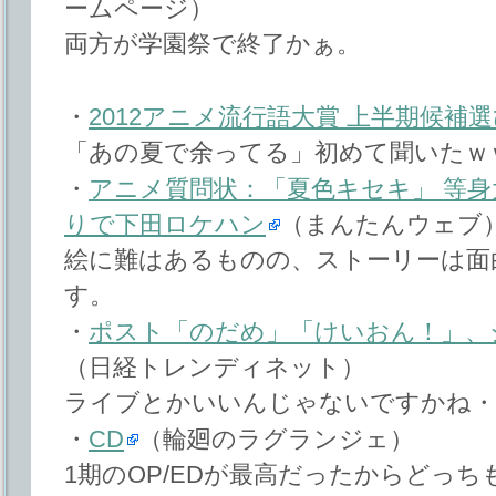
ームページ）
両方が学園祭で終了かぁ。
・
2012アニメ流行語大賞 上半期候補
「あの夏で余ってる」初めて聞いたｗ
・
アニメ質問状：「夏色キセキ」 等身
りで下田ロケハン
（まんたんウェブ
絵に難はあるものの、ストーリーは面
す。
・
ポスト「のだめ」「けいおん！」、
（日経トレンディネット）
ライブとかいいんじゃないですかね・
・
CD
（輪廻のラグランジェ）
1期のOP/EDが最高だったからどっ