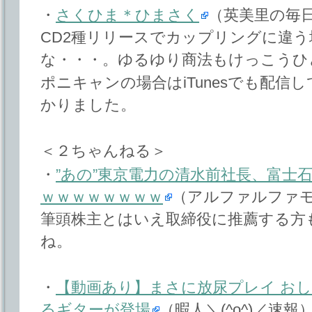
・
さくひま＊ひまさく
（英美里の毎日
CD2種リリースでカップリングに違
な・・・。ゆるゆり商法もけっこうひ
ポニキャンの場合はiTunesでも配信
かりました。
＜２ちゃんねる＞
・
”あの”東京電力の清水前社長、富士
ｗｗｗｗｗｗｗｗ
（アルファルファ
筆頭株主とはいえ取締役に推薦する方
ね。
・
【動画あり】まさに放尿プレイ お
るギターが登場
（暇人＼(^o^)／速報