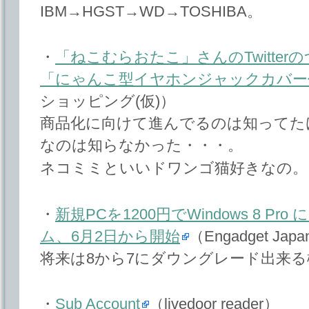
IBM→HGST→WD→TOSHIBA。
・
「ねこむらおたこ」さんのTwitte
「にゃんこ型イヤホンジャックカバー
ショッピング(仮)）
商品化に向けて進んでるのは知ってた
なのは知らなかった・・・。
ネコミミといいドワンゴ猫好きなの。
・
新規PCを1200円でWindows 8 P
ム、6月2日から開始
（Engadget Jap
将来は8から7にダウングレード出来
・
Sub Account
（livedoor reader）