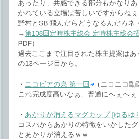
あったり、共感できる部分もかなりあ
かれている立場は苦しいですからねぇ
野村とSBI飛んだらどうなるんだろネ
→
第108回定時株主総会 定時株主総会
PDF）
過去ここまで注目された株主提案はあ
の13ページ目から。
・
ニコビアの泉 第一回
（ニコニコ動画
これ完成度高いなぁ。普通にへぇへぇ
・
あかりが消えるマグカップ [ゆるゆり
コスパからあかりの特徴をいかしたグ
とあかりが消えるｗｗ