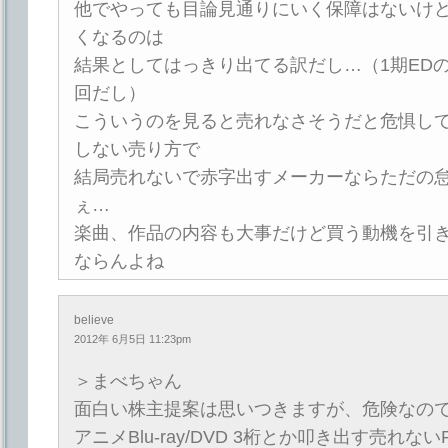
他でやっても目論見通りにいく保障はないけ
くなるのは
結果としてはっきり出てる訳だし…（1期ED
回だし）
こういうのを見ると売れなさそうだと危惧し
しない売り方で
結局売れないで赤字出すメーカーならただの
ぇ…
楽曲、作品の内容も大事だけど買う動機を引
ならんよね
believe
2012年 6月5日 11:23pm
＞まべちゃん
面白い株主提案は思いつきますが、危険なの
アニメBlu-ray/DVD 3桁とか叩き出す売れ