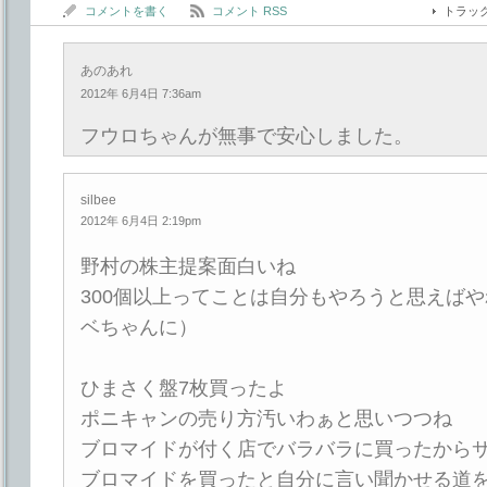
コメントを書く
コメント RSS
トラッ
あのあれ
2012年 6月4日 7:36am
フウロちゃんが無事で安心しました。
silbee
2012年 6月4日 2:19pm
野村の株主提案面白いね
300個以上ってことは自分もやろうと思えば
ベちゃんに）
ひまさく盤7枚買ったよ
ポニキャンの売り方汚いわぁと思いつつね
ブロマイドが付く店でバラバラに買ったから
ブロマイドを買ったと自分に言い聞かせる道