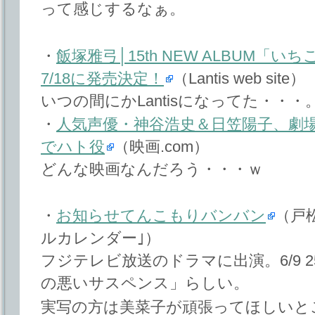
って感じするなぁ。
・
飯塚雅弓│15th NEW ALBUM「
7/18に発売決定！
（Lantis web site）
いつの間にかLantisになってた・・・
・
人気声優・神谷浩史＆日笠陽子、劇
でハト役
（映画.com）
どんな映画なんだろう・・・ｗ
・
お知らせてんこもりバンバン
（戸
ルカレンダー｣）
フジテレビ放送のドラマに出演。6/9 25
の悪いサスペンス」らしい。
実写の方は美菜子が頑張ってほしいと