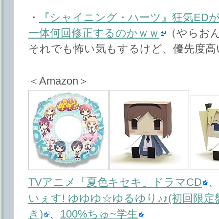
・
『シャイニング・ハーツ』狂気ED
一体何回修正するのかｗｗ
（やらおん
それでも怖い気もするけど、優先度高
＜Amazon＞
TVアニメ「夏色キセキ」ドラマCD
、
いぇす! ゆゆゆ☆ゆるゆり♪♪(初回限定
き)
、
100%ちゅ~学生