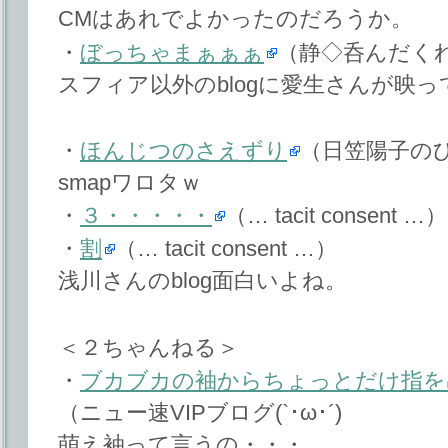
CMはあれでよかったのだろうか。
・
ぼっちゃまぁぁぁ
（静◇呑んだく
スフィア以外のblogに愛生さんが映
・
ほんじつのさえずり
（日笠陽子の
smapワロタｗ
・
３・・・・・
（… tacit consent …）
・
割
（… tacit consent …）
浅川さんのblog面白いよね。
＜２ちゃんねる＞
・
ブカブカの袖からちょっとだけ指を
（ニュー速VIPブログ(`･ω･´)
萌え袖って言うの・・・。