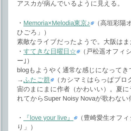
アスカが病んでいるように見える。
・
Memoria×Melodia東京♪
（高垣彩陽
ひごろ」）
素敵なライブだったようで。大阪はま
・
すてきな日曜日☆
（戸松遥オフィ
ー｣）
blogもようやく通常な感じになって
→
ふたご群
（カシマミはらっぱブロ
宙のまにまに作者（かわいい）。夏に
れてからSuper Noisy Novaが歌わ
・
『love your live』
（豊崎愛生オフィ
り」）