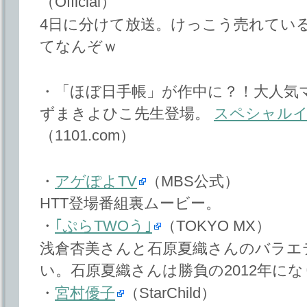
（Official）
4日に分けて放送。けっこう売れている
てなんぞｗ
・「ほぼ日手帳」が作中に？！大人気
ずまきよひこ先生登場。
スペシャル
（1101.com）
・
アゲぽよTV
（MBS公式）
HTT登場番組裏ムービー。
・
｢ぷらTWOう｣
（TOKYO MX）
浅倉杏美さんと石原夏織さんのバラエ
い。石原夏織さんは勝負の2012年に
・
宮村優子
（StarChild）