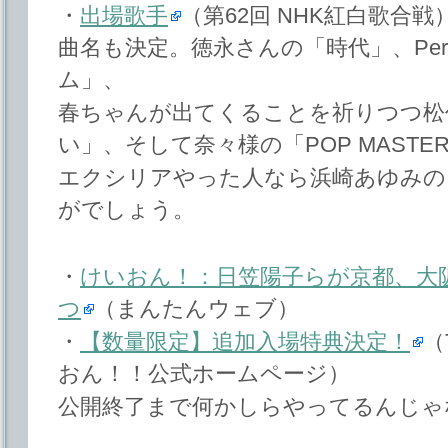
・
出場歌手
（第62回 NHK紅白歌合戦
曲名も決定。徳永さんの「時代」、Per
ム」、
春ちゃんが出てくることを祈りつつ松
い」、そして奈々様の「POP MASTE
エクシリアやった人なら浜崎あゆみの「p
がでしょう。
・
けいおん！：日笠陽子らが京都、大
つ
（まんたんウェブ）
・
【数量限定】追加入場特典決定！
（
おん！！公式ホームページ）
公開終了まで何かしらやってるんじゃ