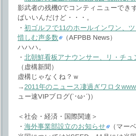
影武者の残機0でコンティニューでき
ばいいんだけど・・・。
・
初ゴルフで11のホールインワン、
惜しむ声多数
（AFPBB News）
ハハハ。
・
北朝鮮看板アナウンサー、リ・チュ
（虚構新聞）
虚構じゃなくね？ｗ
→
2011年のニュース凄過ぎワロタwwww
ュー速VIPブログ(`･ω･´)）
＜社会・経済・国際関連＞
・
海外事業部設立のお知らせ
（マーベ