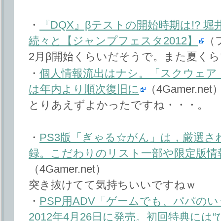
・
『DQX』βテストの開始時期は!? 
続々と【ジャンプフェスタ2012】
（
2月β開始くらいだそうで。また夏く
・
個人情報流出はナシ。「スクウェア
は年内より順次復旧に
（4Gamer.net
とりあえずよかったですね・・・。
・
PS3版「ぎゃる☆がん」は，厳選さ
録。こだわりのリスト一部や限定版情
（4Gamer.net）
突き抜けてて気持ちいいですねｗ
・
PSP用ADV「ゲームでも、パパの
2012年4月26日に発売。初回特典には