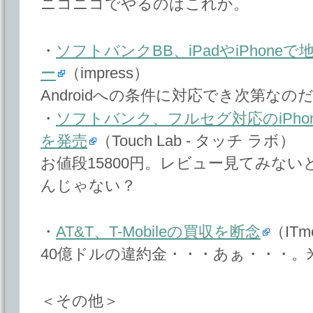
ニコニコでやるのはこれか。
・
ソフトバンクBB、iPadやiPhon
ー
（impress）
Androidへの条件に対応でき次第なの
・
ソフトバンク、フルセグ対応のiPhon
を発売
（Touch Lab - タッチ ラボ）
お値段15800円。レビュー見てみな
んじゃない？
・
AT&T、T-Mobileの買収を断念
（ITm
40億ドルの違約金・・・あぁ・・・。米
＜その他＞