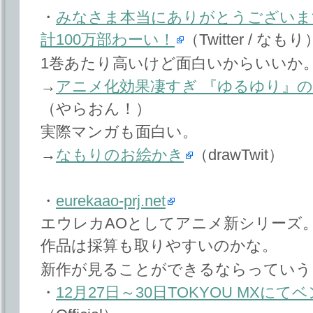
・
みなさま本当にありがとうございます
計100万部わーい！
（Twitter / なもり
1巻あたり高いけど面白いからいいか
→
アニメ化効果凄すぎ 『ゆるゆり』の
（やらおん！）
実際マンガも面白い。
→
なもりのお絵かき
（drawTwit）
・
eurekaao-prj.net
エウレカAOとしてアニメ新シリーズ
作品は採算も取りやすいのかな。
新作が見ることができるならっていう
・
12月27日～30日TOKYOU MXに