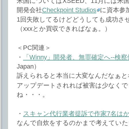
米国についてはXSEED、11月には
開発会社
Checkpoint Studios
に資本参
1回失敗してるけどどうしても成功さ
（xxxとか買収できればなぁ。）
＜PC関連＞
・
「Winny」開発者、無罪確定へ--検
Japan）
訴えられると本当に大変なんだなぁと
アップデートされれば被害は少なくで
ね・・・。
・
スキャン代行業者提訴で作家7名は
なんで自炊をするのかまで考えていた