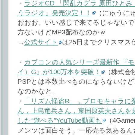
・
ラジオCD 「閃乱カグラ 原田ひと
うラジオ」発売決定！！
（にゅうに
おおお。いい感じで来てるじゃないで
方ないけどMP3配布なのかｗ
→
公式サイト
は25日までクリスマス
・
カプコンの人気シリーズ最新作 『
イ）G』が100万本を突破！
（株式会
PSPとは本数比べものにならないけ
なのかなと。
・
「リズム怪盗R」，プロモキャラに
ん，上島竜兵さん，東国原英夫さんを
した“遊べる”YouTube動画も
（4Gamer
メンツは面白そう。一応売る気あるん