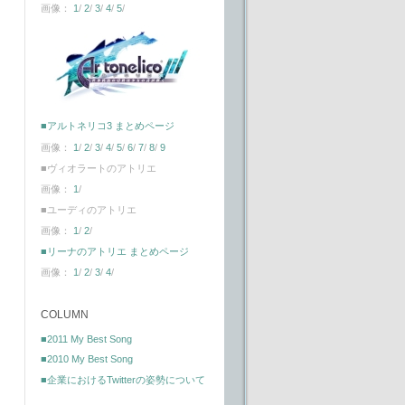
画像：
1
/
2
/
3
/
4
/
5
/
■アルトネリコ3 まとめページ
画像：
1
/
2
/
3
/
4
/
5
/
6
/
7
/
8
/
9
■ヴィオラートのアトリエ
画像：
1
/
■ユーディのアトリエ
画像：
1
/
2
/
■リーナのアトリエ まとめページ
画像：
1
/
2
/
3
/
4
/
COLUMN
■2011 My Best Song
■2010 My Best Song
■企業におけるTwitterの姿勢について