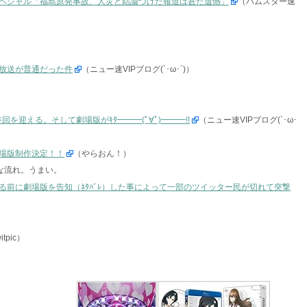
ペシャル「福島原発事故、人災と結論づけた報道は甚だ遺憾」
（ハムスター速
放送が普通だった件
（ニュー速VIPブログ(`･ω･´)）
終回を迎える。そして劇場版がｷﾀ━━━(ﾟ∀ﾟ)━━━!!
（ニュー速VIPブログ(`･ω･
場版制作決定！！
（やらおん！）
うな流れ。うまい。
る前に劇場版を告知（ﾈﾀﾊﾞﾚ）した事によって一部のツイッター民が切れて突撃
itpic）