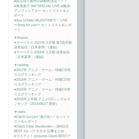
■
ゆるゆり新作OVA制作決定！！！
■
寿美菜子 360°SPECIAL LIVE at舞浜
アンフィシアター セットリスト＆レ
ポート
■
Aya Uchida VALENTINE'S ♡ LIVE
〜Song for you〜 セットリスト＆レポ
ート
▼finance
■
マーベラス 2027年３月期 第1四半期
決算短信〔日本基準〕(連結)
■
マーベラス 2026年３月期 決算短信
〔日本基準〕(連結)
▼ranking
■
2017年 アニメ・ゲーム・特撮CD売
り上げランキング
■
2016年 アニメ・ゲーム・特撮CD売
り上げランキング
■
2015年 アニメ・ゲーム・特撮CD売
り上げランキング
■
2015年上半期 アニメCDシングルラ
ンキング（2015/06/17 更新）
▼claris
■
ClariS 1st Live “扉の先へ“ セットリ
スト＆レポート
■
ClariS Clear Sky/border/～SINGLE
BEST 1st～/アネモネ 記事まとめ
■
リスアニ！ presents ClariS BESTア