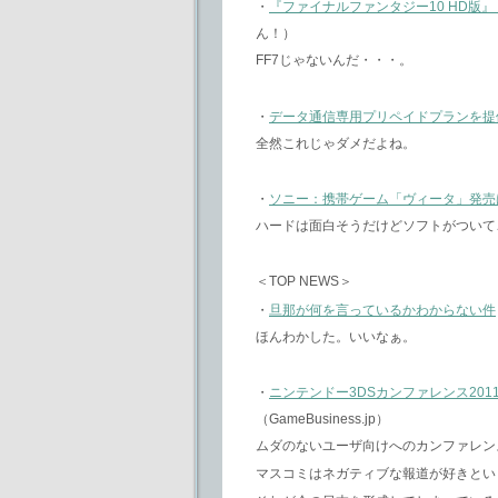
・
『ファイナルファンタジー10 HD版』 ＆ 『
ん！）
FF7じゃないんだ・・・。
・
データ通信専用プリペイドプランを提
全然これじゃダメだよね。
・
ソニー：携帯ゲーム「ヴィータ」発売は
ハードは面白そうだけどソフトがついて
＜TOP NEWS＞
・
旦那が何を言っているかわからない件
ほんわかした。いいなぁ。
・
ニンテンドー3DSカンファレンス20
（GameBusiness.jp）
ムダのないユーザ向けへのカンファレン
マスコミはネガティブな報道が好きとい