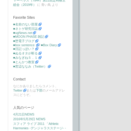
マーベラス（7844）第22回定時株主
総会（2019年）
に
青い鳥
より
Favorite Sites
■名前のない部屋
■ネトゲ研究日誌
■ugNews.net
■MOON PHASE 雑記
■堕電子ブログ
■box sentence
/
■Box Diary
■日記っぽい？
■ぬるオタが斬る
■みなぎね５．１
■とんかつ教室
■窓辺ななみ（Twitter）
Contact
なにかありましたらコメント、
Twitter
または
下部
のメールアドレ
スにどうぞ。
人気のページ
4月21日NEWS
2016年5月29日 NEWS
スフィア ライブ 2011 「Athletic
Harmonies -デンジャラスステージ- -