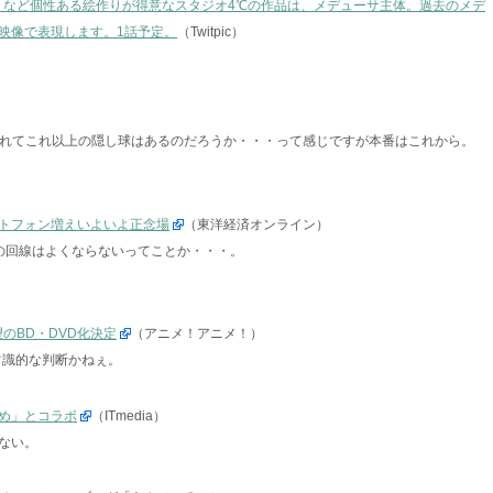
ス』など個性ある絵作りが得意なスタジオ4℃の作品は、メデューサ主体。過去のメデ
映像で表現します。1話予定。
（Twitpic）
されてこれ以上の隠し球はあるのだろうか・・・って感じですが本番はこれから。
トフォン増えいよいよ正念場
（東洋経済オンライン）
の回線はよくならないってことか・・・。
のBD・DVD化決定
（アニメ！アニメ！）
常識的な判断かねぇ。
め」とコラボ
（ITmedia）
ない。