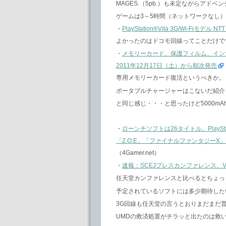
MAGES.（5pb.）も未定ながらアド
ゲームは3～5時間（ネットワークなし
・
PlayStation®Vita 3G/Wi-
よかったのはドコモ回線ってことだけで
・
メモリーカード、保護フィルム、インナーイ
2011年12月17日（土）から順次発売
専用メモリーカード復活というべきか。
ポータブルチャージャーはこないだ紹介
と同じ感じ・・・と思ったけど5000mA
・
ローンチソフトは26タイトル。PlaySt
「Z.O.E」「ファイナルファンタジーX」
（4Gamer.net）
・
速報：SCEJプレスカンファレンス、Vit
任天堂カンファレンスと比べるとちょっ
予定されているソフトには多少期待した
3G回線も任天堂の言うとおりまだまだ
UMDの救済処置がチラッと出たのは救