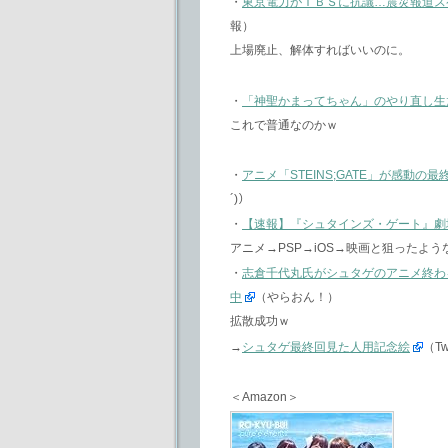
・
東京電力がＴＢＳに抗議…震災報道ス
報）
上場廃止、解体すればいいのに。
・
「神聖かまってちゃん」のやり直し生
これで普通なのかｗ
・
アニメ「STEINS;GATE」が感動の最
´)）
・
【速報】『シュタインズ・ゲート』劇
アニメ→PSP→iOS→映画と狙ったよ
・
志倉千代丸氏がシュタゲのアニメ終わ
中
（やらおん！）
拡散成功ｗ
→
シュタゲ最終回見た人用記念絵
（Tw
＜Amazon＞