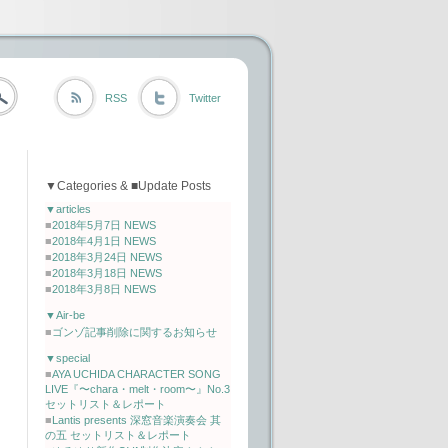
RSS
Twitter
▼Categories & ■Update Posts
▼articles
■
2018年5月7日 NEWS
■
2018年4月1日 NEWS
■
2018年3月24日 NEWS
■
2018年3月18日 NEWS
■
2018年3月8日 NEWS
▼Air-be
■
ゴンゾ記事削除に関するお知らせ
▼special
■
AYA UCHIDA CHARACTER SONG
LIVE『〜chara・melt・room〜』No.3
セットリスト＆レポート
■
Lantis presents 深窓音楽演奏会 其
の五 セットリスト＆レポート