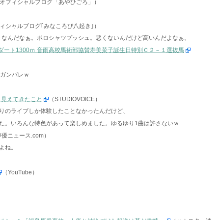
オフィシャルブログ「あやひごろ」）
ィシャルブログ｢みなころび八起き｣）
きなんだなぁ。ポロシャツプッシュ。悪くないんだけど高いんだよなぁ。
競走 ダート1300ｍ 音雨高校馬術部協賛寿美菜子誕生日特別Ｃ２－１選抜馬
トガンバレｗ
ら見えてきたこと
（STUDIOVOICE）
りのライブしか体験したことなかったんだけど、
た。いろんな特色があって楽しめました。ゆるゆり1曲は許さないｗ
優ニュース.com）
よね。
（YouTube）