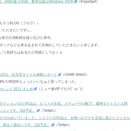
64bit 版 3.6GB、要求仕様はWindows 7同等
（Engadget）
ちろうBLOG（ブログ））
ていただきたいですし、
手な体力の消耗戦を繰り広げた挙句、
ポックなども巻き込まれて共倒れしていただきたいと存じます。
いう気持ちはあるけど同感としておくｗ
ence 2011」任天堂タイトル体験レポート
（GAME Watch）
RLS MODEちょっといいなぁと思ってしまった。
レンス 2011 まとめ
（ニュー速VIPブログ(`･ω･´)）
ダクションI.G.の作品は、ピットが主役。メデューサの配下、魔神タナトスと人間
ションです。3話予定。
（Twitpic）
Lがざわめいていました。シャフトの作品は、女神パルテナを主役に据えたコミカル
、明るく面白いです。2話予定。
（Twitpic）