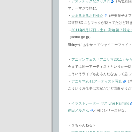
・
アスレチックなグッズ☆
（高垣彩陽
マナーマジで頼む。
・
☆まるまるお月様☆
（寿美菜子オフ
武道館BDにもマックが映ってたけど好
→
2011年9月17日（土） 高知 第７
（keiba.go.jp）
Shiny+にあやかってシャイニーフェイ
・
アニソンフェス「アニサマ2011」か
今までは同一アーティストというか一括
こういうライブもあるんだなぁって思っ
・
アニサマ2011アーティスト写真
（声
こういうお仕事は大変だけど面白そうだ
・
イラストレーター ヤス Live Painting
岸田メルさん
と同じシリーズだな。
＜２ちゃんねる＞