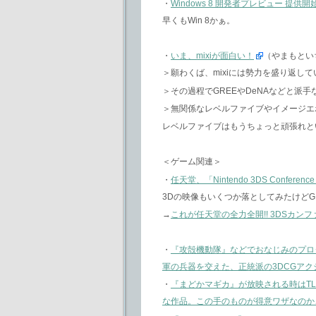
・
Windows 8 開発者プレビュー 提供開始、
早くもWin 8かぁ。
・
いま、mixiが面白い！
（やまもとい
＞願わくば、mixiには勢力を盛り返し
＞その過程でGREEやDeNAなどと派
＞無関係なレベルファイブやイメージエ
レベルファイブはもうちょっと頑張れと
＜ゲーム関連＞
・
任天堂、「Nintendo 3DS Confer
3Dの映像もいくつか落としてみたけどGI
→
これが任天堂の全力全開!! 3DSカンファ
・
『攻殻機動隊』などでおなじみのプロ
軍の兵器を交えた、正統派の3DCGアク
・
『まどかマギカ』が放映される時はT
な作品。この手のものが得意ワザなのか