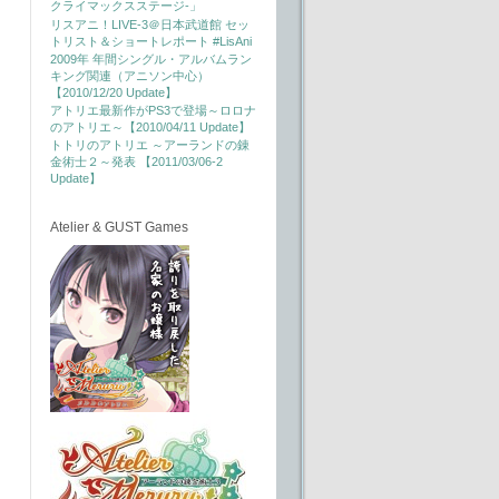
クライマックスステージ-」
リスアニ！LIVE-3＠日本武道館 セッ
トリスト＆ショートレポート #LisAni
2009年 年間シングル・アルバムラン
キング関連（アニソン中心）
【2010/12/20 Update】
アトリエ最新作がPS3で登場～ロロナ
のアトリエ～【2010/04/11 Update】
トトリのアトリエ ～アーランドの錬
金術士２～発表 【2011/03/06-2
Update】
Atelier & GUST Games