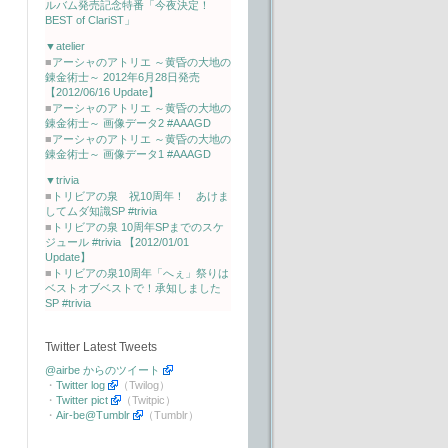
ルバム発売記念特番「今夜決定！
BEST of ClariST」
▼atelier
■
アーシャのアトリエ ～黄昏の大地の
錬金術士～ 2012年6月28日発売
【2012/06/16 Update】
■
アーシャのアトリエ ～黄昏の大地の
錬金術士～ 画像データ2 #AAAGD
■
アーシャのアトリエ ～黄昏の大地の
錬金術士～ 画像データ1 #AAAGD
▼trivia
■
トリビアの泉 祝10周年！ あけま
してムダ知識SP #trivia
■
トリビアの泉 10周年SPまでのスケ
ジュール #trivia 【2012/01/01
Update】
■
トリビアの泉10周年「へぇ」祭りは
ベストオブベストで！承知しました
SP #trivia
Twitter Latest Tweets
@airbe からのツイート
・
Twitter log
（Twilog）
・
Twitter pict
（Twitpic）
・
Air-be@Tumblr
（Tumblr）