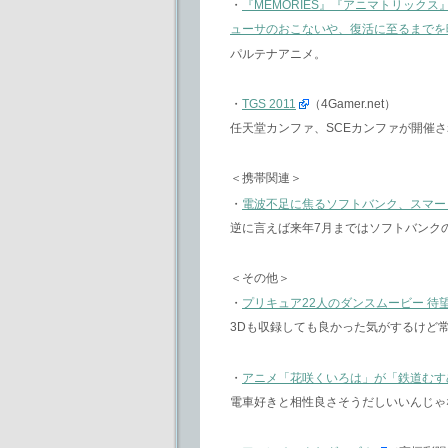
・
『MEMORIES』『アニマトリック
ューサのおこないや、復活に至るまでを
パルテナアニメ。
・
TGS 2011
（4Gamer.net）
任天堂カンファ、SCEカンファが開催
＜携帯関連＞
・
電波不足に焦るソフトバンク、スマー
逆に言えば来年7月まではソフトバンク
＜その他＞
・
プリキュア22人のダンスムービー 待望
3Dも収録しても良かった気がするけど
・
アニメ「花咲くいろは」が「鉄道むす
電車好きと相性良さそうだしいいんじゃ