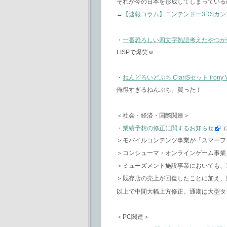
それが今の日本を形成してしまっている
→
【速報コラム】ニンテンドー3DSカンフ
・
一番恐ろしい四文字熟語考えたやつが
LISPで爆笑ｗ
・
ねんどろいどぷち ClariSセット irony V
俺得すぎるねんぷち。買った！
＜社会・経済・国際関連＞
・
業績予想の修正に関するお知らせ
（
＞モバイルコンテンツ事業が「スマーフ
＞コンシューマ・オンラインゲーム事業
＞ミューズメント施設事業においても、
＞既存店の売上が回復したことに加え、
以上で中間大幅上方修正。通期は大型タ
＜PC関連＞