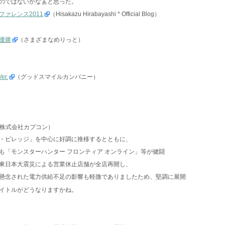
のではないかなぁと思った。
ァレンス2011
（Hisakazu Hirabayashi * Official Blog）
優勝
（さまざまなめりっと）
er.
（グッドスマイルカンパニー）
株式会社カプコン）
・ビレッジ」を中心に好調に推移するとともに、
も「モンスターハンター フロンティア オンライン」等が健闘
東日本大震災による営業休止店舗が全店再開し、
懸念された電力供給不足の影響も軽微でありましたため、堅調に展開
イトルがどうなりますかね。