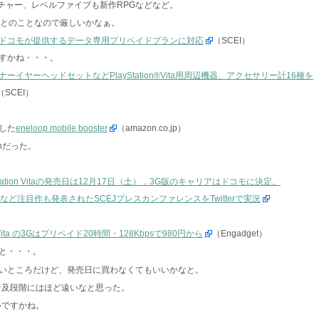
ベンチャー、レベルファイブも新作RPGなどなど。
）とのことなので厳しいかなぁ。
Fiモデル NTTドコモが提供するデータ専用プリペイドプランに対応
（SCEI）
すかね・・・。
ヤーヘッドセットなどPlayStation®Vita用周辺機器、アクセサリー計16種を
（SCEI）
した
eneloop mobile booster
（amazon.co.jp）
hだった。
ation Vitaの発売日は12月17日（土），3G版のキャリアはドコモに決定。
など注目作も発表されたSCEJプレスカンファレンスをTwitterで実況
a の3Gはプリペイド20時間・128Kbpsで980円から
（Engadget）
と・・・。
いところだけど、発売日に買わなくてもいいかなと。
普及段階にはほど遠いなと思った。
いですかね。