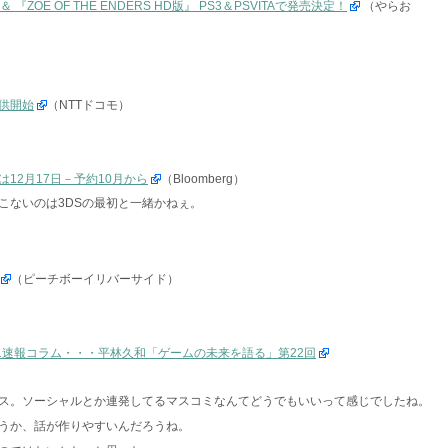
ZOE OF THE ENDERS HD版』 PS3＆PSVITAで発売決定！
（やらお
供開始
（NTTドコモ）
12月17日－予約10月から
（Bloomberg）
こないのは3DSの最初と一緒かねぇ。
（ピーチボーイリバーサイド）
11速報コラム・・・平林久和「ゲームの未来を語る」第22回
ス。ソーシャルとか連発してるマスコミなんてどうでもいいって感じでしたね。
うか、話が作りやすいんだろうね。