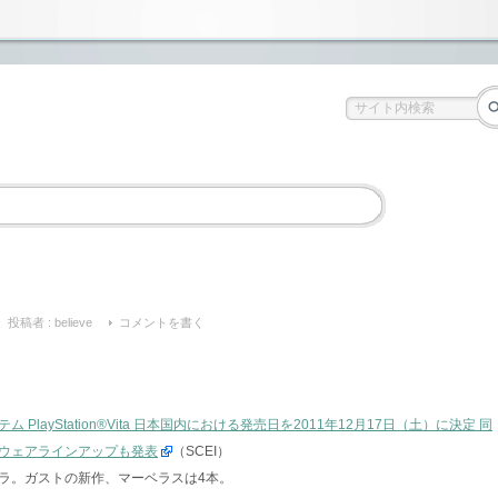
投稿者 :
believe
コメントを書く
layStation®Vita 日本国内における発売日を2011年12月17日（土）に決定 同
ウェアラインアップも発表
（SCEI）
ラ。ガストの新作、マーベラスは4本。