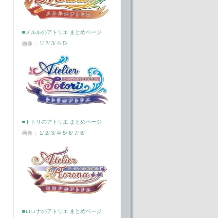
■メルルのアトリエ まとめページ
画像：
1
/
2
/
3
/
4
/
5
/
■トトリのアトリエ まとめページ
画像：
1
/
2
/
3
/
4
/
5
/
6
/
7
/
8
/
■ロロナのアトリエ まとめページ