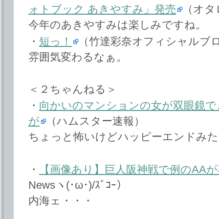
ォトブック あきやすみ」発売
（オタロ
今年のあきやすみは楽しみですね。
・
短っ！
（竹達彩奈オフィシャルブログ「St
雰囲気変わるなぁ。
＜２ちゃんねる＞
・
向かいのマンションの女が双眼鏡で
が
（ハムスター速報）
ちょっと怖いけどハッピーエンドみた
・
【画像あり】巨人阪神戦で例のAA
Newsヽ(･ω･)/ｽﾞｺｰ）
内海ェ・・・