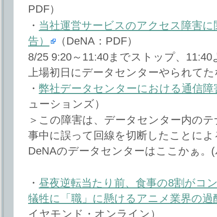
PDF）
・
当社運営サービスのアクセス障害に
告）
（DeNA：PDF）
8/25 9:20～11:40までストップ、1
上場初日にデータセンターやられてた
・
弊社データセンターにおける通信障
ューションズ）
＞この障害は、データセンター内のテ
事中に誤って回線を切断したことによ
DeNAのデータセンターはここかぁ。(ﾉ∀`
・
昼夜逆転当たり前、食事の8割がコン
犠牲に「職」に懸けるアニメ業界の過
イヤモンド・オンライン）