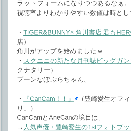
ラットフォームになりつつあるなぁ。
視聴率よりわかりやすい数値は時とし
・
TIGER&BUNNY× 角川書店 君もH
店）
角川がアップを始めましたｗ
・
スクエニの新たな月刊誌ビッグガン
クナタリー）
ブーンなぽぷらちゃん。
・
『CanCam！！』
（豊崎愛生オフ
り」）
CanCamとAneCanの境目は。
→
人気声優・豊崎愛生の1stフォトブ