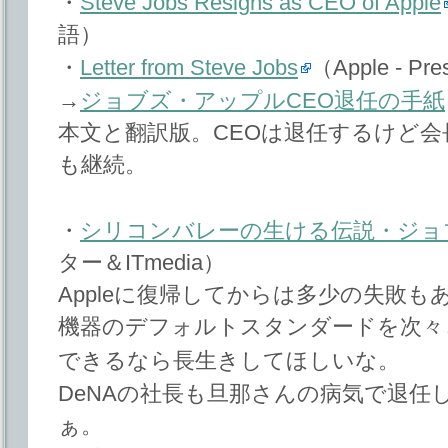
・
Steve Jobs Resigns as CEO of Apple
語）
・
Letter from Steve Jobs
（Apple - Pr
→
ジョブズ・アップルCEO退任の手紙
本文と翻訳版。CEOは退任するけど
も継続。
・
シリコンバレーの生ける伝説・ジョブ
ター＆ITmedia）
Appleに復帰してからは多少の失敗
機器のデフォルトスタンダードを次々
できるなら長生きしてほしいな。
DeNAの社長も旦那さんの病気で退任
ぁ。