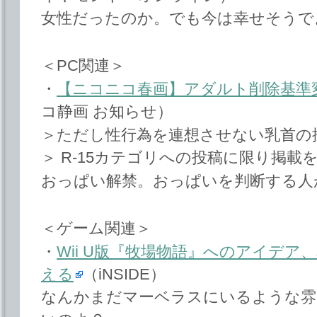
女性だったのか。でも今は幸せそうで
＜PC関連＞
・
【ニコニコ春画】アダルト削除基準
コ静画 お知らせ）
＞ただし性行為を連想させない乳首の
＞ R-15カテゴリへの投稿に限り掲載
おっぱい解禁。おっぱいを判断する人
＜ゲーム関連＞
・
Wii U版『牧場物語』へのアイデ
える
（iNSIDE）
なんかまだマーベラスにいるような雰