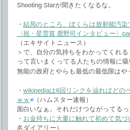
Shooting Starが聞きたくなるな。
・
結局のところ、ぼくらは放射能汚染
〈祝・星雲賞 鹿野司インタビュー〉par
（エキサイトニュース）
＞で、自分の気持ちをわかってくれる
って言いまくってる人たちの情報に吸
無能の政府とやらも最低の最低限はや
・
wikipediaは6回リンクを辿れば
ｗｗ
（ハムスター速報）
面白いなぁ。それだけつながってるっ
・
お金持ちに大量に触れて初めて気づ
名ダイアリー）