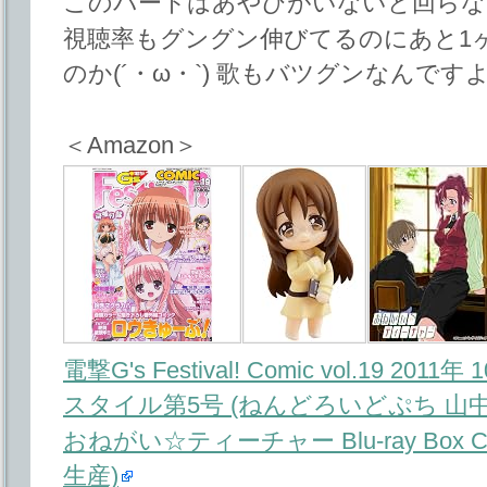
このパートはあやひがいないと回らな
視聴率もグングン伸びてるのにあと1
のか(´・ω・`) 歌もバツグンなんです
＜Amazon＞
電撃G's Festival! Comic vol.19 2011
スタイル第5号 (ねんどろいどぷち 山
おねがい☆ティーチャー Blu-ray Box Com
生産)