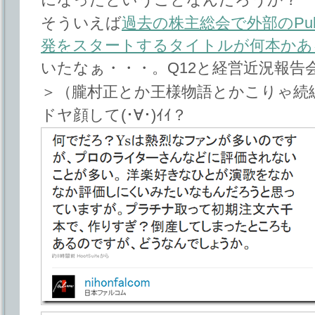
そういえば
過去の株主総会で外部のPub
発をスタートするタイトルが何本かあ
いたなぁ・・・。Q12と経営近況報告
＞（朧村正とか王様物語とかこりゃ続
ドヤ顔して(･∀･)ｲｲ？