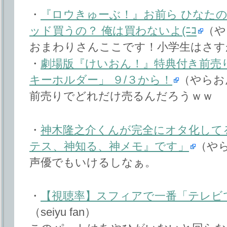
・
『ロウきゅーぶ！』お前ら ひなた
ッド買うの？ 俺は買わないよ(ﾆｺ
（や
おまわりさんここです！小学生はさす
・
劇場版『けいおん！』特典付き前売
キーホルダー」 ９/３から！
（やらお
前売りでどれだけ売るんだろうｗｗ
・
神木隆之介くんが完全にオタ化して
テス、神知る、神メモ』です」
（や
声優でもいけるしなぁ。
・
【視聴率】スフィアで一番「テレビ
（seiyu fan）