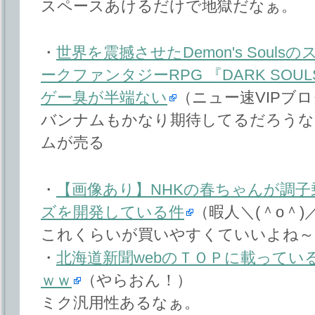
スペースあけるだけで地獄だなぁ。
・
世界を震撼させたDemon's Soul
ークファンタジーRPG 『DARK SO
ゲー臭が半端ない
（ニュー速VIPブログ(
バンナムもかなり期待してるだろうな
ムが売る
・
【画像あり】NHKの春ちゃんが調
ズを開発している件
（暇人＼(＾o＾)
これくらいが買いやすくていいよね～
・
北海道新聞webのＴＯＰに載ってい
ｗｗ
（やらおん！）
ミク汎用性あるなぁ。