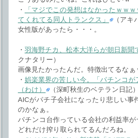
・
「マジでこの発想はなかったｗｗｗ
てくれてる同人トランクス」
（アキバ
女性版があったら・・・。
・
羽海野チカ、松本大洋らが朝日新聞
クナタリー）
画像見たかったんだ。特徴出てるなぁ
・
娯楽業界の苦しい今。「パチンコが
（わけ）
（深町秋生のベテラン日記
AICがパチ子会社になったり悲しい
のかなぁ。
パチンコ台作っている会社の利益率が
どれだけ搾り取られてるんだろね。