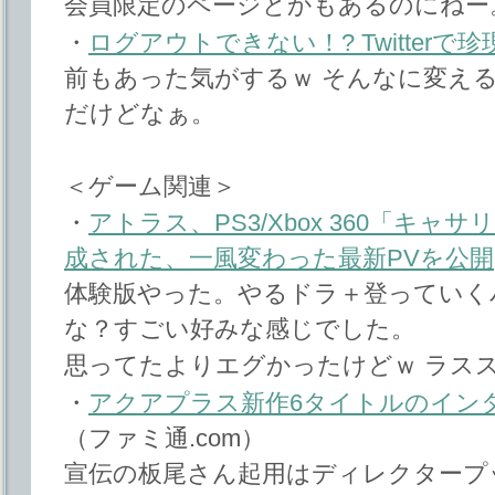
会員限定のページとかもあるのにねー
・
ログアウトできない！? Twitterで珍
前もあった気がするｗ そんなに変え
だけどなぁ。
＜ゲーム関連＞
・
アトラス、PS3/Xbox 360「キ
成された、一風変わった最新PVを公開
体験版やった。やるドラ＋登っていく
な？すごい好みな感じでした。
思ってたよりエグかったけどｗ ラス
・
アクアプラス新作6タイトルのイン
（ファミ通.com）
宣伝の板尾さん起用はディレクタープ