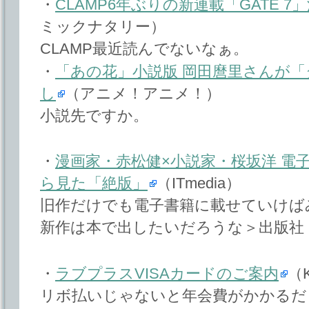
・
CLAMP6年ぶりの新連載「GATE 
ミックナタリー）
CLAMP最近読んでないなぁ。
・
「あの花」小説版 岡田麿里さんが
し
（アニメ！アニメ！）
小説先ですか。
・
漫画家・赤松健×小説家・桜坂洋 電
ら見た「絶版」
（ITmedia）
旧作だけでも電子書籍に載せていけば
新作は本で出したいだろうな＞出版社
・
ラブプラスVISAカードのご案内
（
リボ払いじゃないと年会費がかかるだ