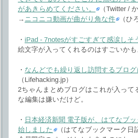
があきらめてください。
（Twitter 
→
ニコニコ動画が曲がり角な件
（ひ
・
iPad - 7notesがすごすぎて感涙しそ
絵文字が入ってくれるのはすごいかも
・
なんどでも繰り返し訪問するブログ
（Lifehacking.jp）
2ちゃんまとめブログはこれが入って
な編集は嫌いだけど。
・
日本経済新聞 電子版が、はてなブ
始しました
（はてなブックマーク日