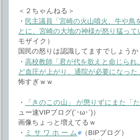
＜２ちゃんねる＞
・
民主議員「宮崎の火山噴火、牛や鳥
とに、宮崎の大地の神様が怒り猛って
モザイク）
国民の怒りは認識してますでしょうか
・
高校教師「君が代を歌えと命じられ
ど血圧が上がり、通院が必要になった
怖すぎｗｗ
・
「きのこの山」 が懲りずにまた「た
ュー速VIPブログ(`･ω･´)）
画像ちょっと増えてるｗ
・
ミ サ ワ ホ ー ム
（BIPブログ）