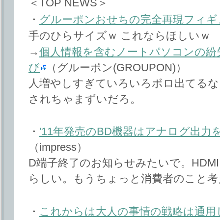
＜TOP NEWS＞
・
グルーポンおせちの完全再現フィギ
手のひらサイズｗ これならほしいｗ
→
個人情報を含むノートパソコンの紛
び
（グルーポン(GROUPON)）
人増やしすぎていろいろボロ出てるな
されちゃまずいだろ。
・
'11年発売のBD機器はアナログ出力
（impress）
D端子終了のお知らせみたいで。HDM
らしい。もうちょっと消費者のこと考
・
これからは大人の事情の戦略は通用