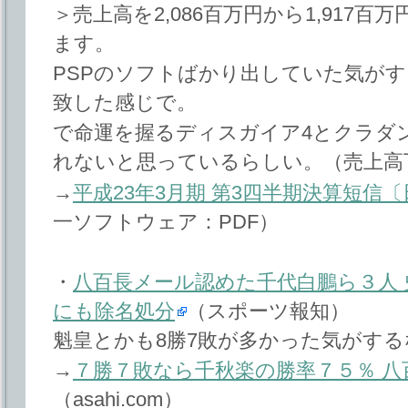
＞売上高を2,086百万円から1,917
ます。
PSPのソフトばかり出していた気が
致した感じで。
で命運を握るディスガイア4とクラダ
れないと思っているらしい。（売上高
→
平成23年3月期 第3四半期決算短信
一ソフトウェア：PDF）
・
八百長メール認めた千代白鵬ら３人
にも除名処分
（スポーツ報知）
魁皇とかも8勝7敗が多かった気がする
→
７勝７敗なら千秋楽の勝率７５％ 八
（asahi.com）