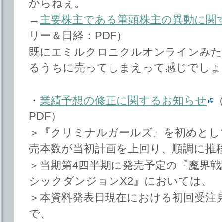
からねぇ。
→
主要株主である筆頭株主の異動に関
リー＆日経：PDF）
既にエミルクロニクルオンラインみた
るうちに売ってしまえって感じでしょ
・
業績予想の修正に関するお知らせ
PDF）
＞『クリミナルガールズ』を初めとし
売本数が当初計画を上回り、順調に推
＞当期第4四半期に発売予定の『魔界戦
シックダンジョンX2』においては、
＞本資料発表日現在における初回受注
で、