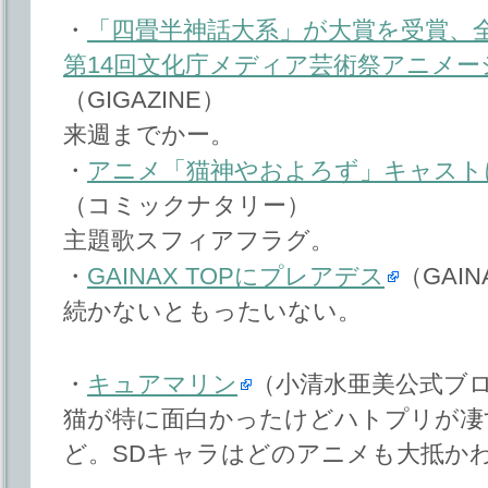
・
「四畳半神話大系」が大賞を受賞、全
第14回文化庁メディア芸術祭アニメー
（GIGAZINE）
来週までかー。
・
アニメ「猫神やおよろず」キャスト
（コミックナタリー）
主題歌スフィアフラグ。
・
GAINAX TOPにプレアデス
（GAIN
続かないともったいない。
・
キュアマリン
（小清水亜美公式ブログ-a
猫が特に面白かったけどハトプリが凄
ど。SDキャラはどのアニメも大抵か