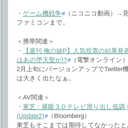
・
ゲーム機戦争
（ニコニコ動画）→
ファミコンまで。
＜携帯関連＞
・
【週刊 俺の妹P】人気投票の結果発表!!
はあの堕天聖が!?
（電撃オンライン
2月上旬にバージョンアップでTwitte
は大きく出たなぁ。
＜AV関連＞
・
東芝：裸眼３Ｄテレビ滑り出し低調
(Update2)
（Bloomberg）
東芝もそこまでは期待してなかったと