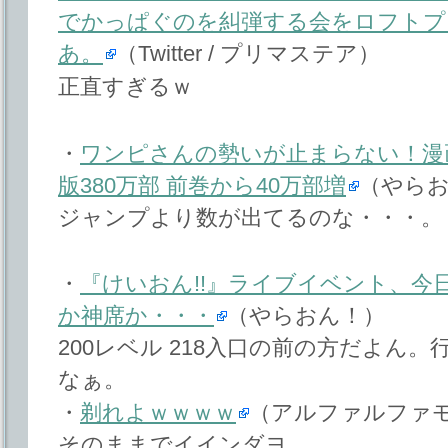
でかっぱぐのを糾弾する会をロフトプ
あ。
（Twitter / プリマステア）
正直すぎるｗ
・
ワンピさんの勢いが止まらない！漫画「
版380万部 前巻から40万部増
（やら
ジャンプより数が出てるのな・・・。
・
『けいおん!!』ライブイベント、今
か神席か・・・
（やらおん！）
200レベル 218入口の前の方だよん
なぁ。
・
剃れよｗｗｗｗ
（アルファルファ
そのままでイインダヨ。