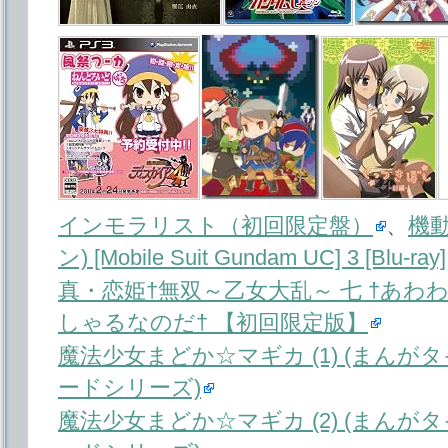
インモラリスト（初回限定盤）
、
機
ン) [Mobile Suit Gundam UC] 3 [Blu-ray]
真・恋姫†無双～乙女大乱～ 七 †あわわっ
しゃるなのだ† 【初回限定版】
魔法少女まどか☆マギカ (1) (まんが
ードシリーズ)
魔法少女まどか☆マギカ (2) (まんが