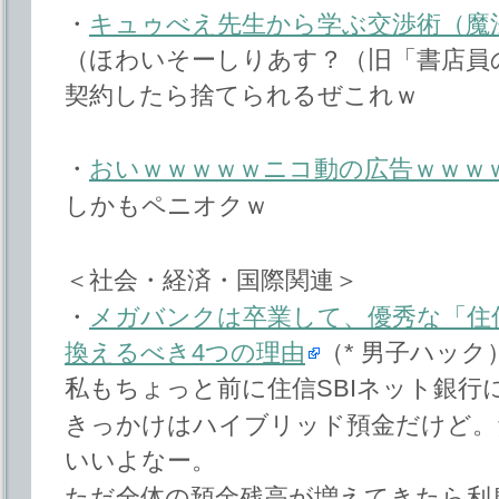
・
キュゥべえ先生から学ぶ交渉術（魔
（ほわいそーしりあす？（旧「書店員
契約したら捨てられるぜこれｗ
・
おいｗｗｗｗｗニコ動の広告ｗｗｗ
しかもペニオクｗ
＜社会・経済・国際関連＞
・
メガバンクは卒業して、優秀な「住信
換えるべき4つの理由
（* 男子ハック
私もちょっと前に住信SBIネット銀行
きっかけはハイブリッド預金だけど。
いいよなー。
ただ全体の預金残高が増えてきたら利