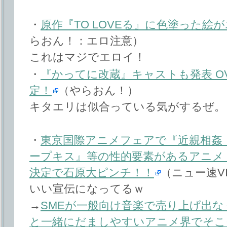
・
原作『TO LOVEる』に色塗った絵が
らおん！：エロ注意）
これはマジでエロイ！
・
『かってに改蔵』キャストも発表 O
定！
（やらおん！）
キタエリは似合っている気がするぜ。
・
東京国際アニメフェアで『近親相姦・
ープキス』等の性的要素があるアニメ 
決定で石原大ピンチ！！
（ニュー速VIP
いい宣伝になってるｗ
→
SMEが一般向け音楽で売り上げ出
と一緒にだましやすいアニメ界でそこ