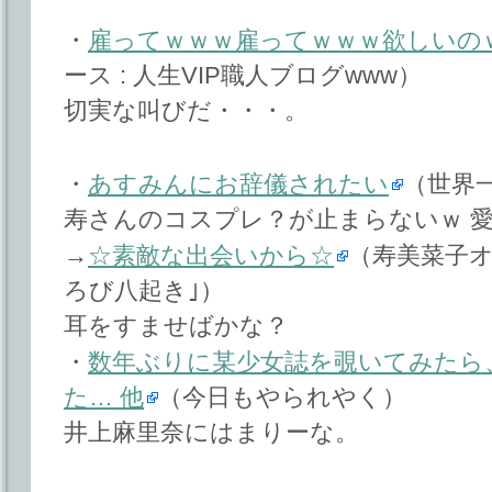
・
雇ってｗｗｗ雇ってｗｗｗ欲しいの
ース : 人生VIP職人ブログwww）
切実な叫びだ・・・。
・
あすみんにお辞儀されたい
（世界
寿さんのコスプレ？が止まらないｗ 
→
☆素敵な出会いから☆
（寿美菜子
ろび八起き｣）
耳をすませばかな？
・
数年ぶりに某少女誌を覗いてみたら
た… 他
（今日もやられやく）
井上麻里奈にはまりーな。