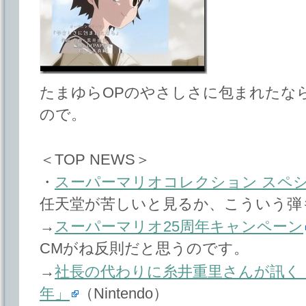
たまゆらOPのやさしさに包まれたな
ので。
＜TOP NEWS＞
・
スーパーマリオコレクション スペ
任天堂が苦しいと見るか、こういう弾
→
スーパーマリオ25周年キャンペーン
CMがね反則だと思うのです。
→
社長の代わりに糸井重里さんが訊く
年」
（Nintendo）