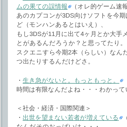
ムの果ての誤情報
（オレ的ゲーム速
あのカプコンが3DS向けソフトを今
ど（モンハンあるとはいえ）、
もし3DSが11月に出て4ヶ月とか大
とがあるんだろうか？と思ってたり。
スクエニすら今期2本（らしい）なん
つ出たりするんだけどさ。
・
生き急がないと。もっともっと。
（
時間は有限なんだよね・・・わかって
＜社会・経済・国際関連＞
・
出世を望まない若者が増えている
（
なんだそのおっぱいは・・・。