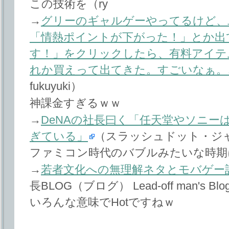
この技術を（ry
→
グリーのギャルゲーやってるけど、
「情熱ポイントが下がった！」とか出
す！」をクリックしたら、有料アイテ
れか買えって出てきた。すごいなぁ。
fukuyuki）
神課金すぎるｗｗ
→
DeNAの社長曰く「任天堂やソニー
ぎている」
（スラッシュドット・ジ
ファミコン時代のバブルみたいな時期
→
若者文化への無理解ネタとモバゲー
長BLOG（ブログ） Lead‐off man's Blo
いろんな意味でHotですねｗ