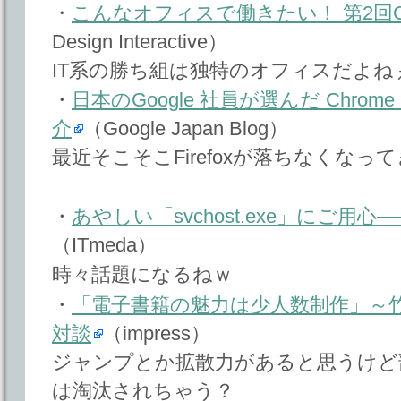
・
こんなオフィスで働きたい！ 第2回Go
Design Interactive）
IT系の勝ち組は独特のオフィスだよね
・
日本のGoogle 社員が選んだ Chr
介
（Google Japan Blog）
最近そこそこFirefoxが落ちなくな
・
あやしい「svchost.exe」にご用
（ITmeda）
時々話題になるねｗ
・
「電子書籍の魅力は少人数制作」～
対談
（impress）
ジャンプとか拡散力があると思うけど
は淘汰されちゃう？