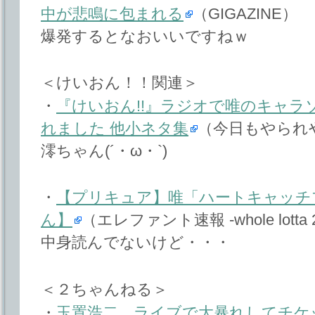
中が悲鳴に包まれる
（GIGAZINE）
爆発するとなおいいですねｗ
＜けいおん！！関連＞
・
『けいおん!!』ラジオで唯のキャラソ
れました 他小ネタ集
（今日もやられ
澪ちゃん(´・ω・`)
・
【プリキュア】唯「ハートキャッチ
ん】
（エレファント速報 -whole lotta 2c
中身読んでないけど・・・
＜２ちゃんねる＞
・
玉置浩二、ライブで大暴れしてチケ