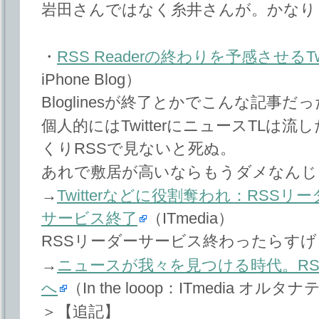
岩田さんではなく糸井さんが。かなり
・
RSS Readerの終わりを予感させるTwitt
iPhone Blog）
Bloglinesが終了とかでこんな記事
個人的にはTwitterにニュースTLは
くりRSSで見ないと死ぬ。
あれで敷居が高いならもうダメなんじ
→
Twitterなどに役割奪われ：RSSリーダ
サービス終了
（ITmedia）
RSSリーダーサービス終わったらすげぇ困
→
ニュースが我々を見つける時代。R
へ
（In the looop：ITmedia オ
＞【追記】