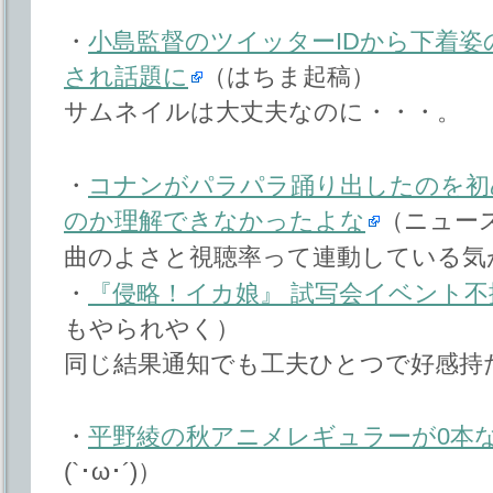
・
小島監督のツイッターIDから下着
され話題に
（はちま起稿）
サムネイルは大丈夫なのに・・・。
・
コナンがパラパラ踊り出したのを初
のか理解できなかったよな
（ニュー
曲のよさと視聴率って連動している気
・
『侵略！イカ娘』 試写会イベント
もやられやく）
同じ結果通知でも工夫ひとつで好感持
・
平野綾の秋アニメレギュラーが0本
(`･ω･´)）