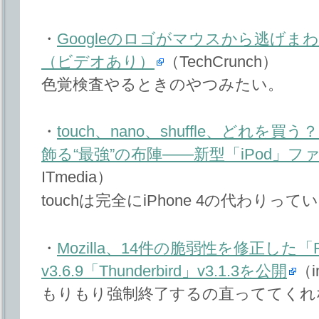
・
Googleのロゴがマウスから逃げ
（ビデオあり）
（TechCrunch）
色覚検査やるときのやつみたい。
・
touch、nano、shuffle、どれを
飾る“最強”の布陣――新型「iPod」
ITmedia）
touchは完全にiPhone 4の代わり
・
Mozilla、14件の脆弱性を修正した「Fi
v3.6.9「Thunderbird」v3.1.3を公開
（i
もりもり強制終了するの直っててくれ