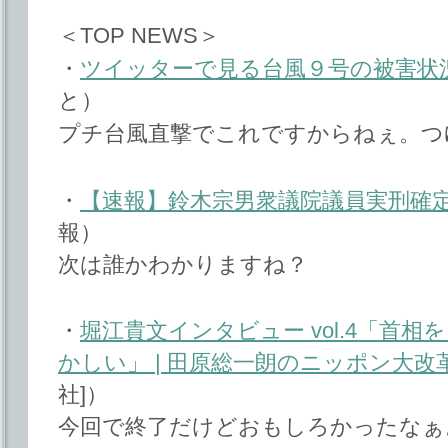
＜TOP NEWS＞
・
ツイッターで見る台風９号の被害状
と）
プチ台風直撃でこれですからねぇ。つ
・
【速報】鈴木宗男衆議院議員実刑確
報）
次は誰かわかりますね？
・
堀江貴文インタビュー vol.4「首
かしい」 | 田原総一朗のニッポン大改
社]）
今回で終了だけどおもしろかったなぁ