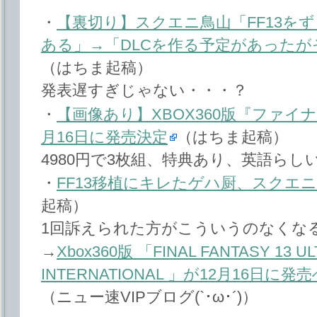
・
【裏切り】スクエニ鳥山「FF13を
ある」→「DLCを作る予定があった
（はちま起稿）
発表遅すぎじゃない・・・？
・
【画像あり】XBOX360版『ファイ
月16日に発売決定
（はちま起稿）
4980円で3枚組、特典あり、英語らし
・
FF13移植にキレたゲハ厨、スクエ
起稿）
1回訴えられた方がこういうのなくな
→
Xbox360版 「FINAL FANTASY 13 UL
INTERNATIONAL 」が12月16日に
（ニュー速VIPブログ(`･ω･´)）