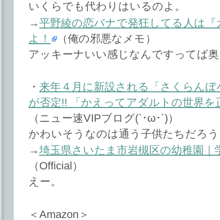
いくらでも代わりはいるのよ。
→
平野綾の恋バナで発狂してる人は『
よ！
（俺の邪悪なメモ）
アッキーナいい感じなんですってば奥
・
来年４月に新設される「さくらんぼ
が否定!! 「かえってアダルトの世界
（ニュー速VIPブログ(`･ω･´)）
かわいそうなのは通う子供たちだろう
→
埼玉県さいたま市岩槻区の幼稚園｜
（Official）
えー。
＜Amazon＞