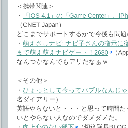
＜携帯関連＞
・
「iOS 4.1」の「Game Center」、i
（CNET Japan）
どこまでサポートするかで今後も問題
・
萌えさしナビ: ナビ子さんの指示に
まで萌え萌えナビゲート！2680
（Ap
なんつかなんでもアリだなぁｗ
＜その他＞
・
ひょっとして今ってバブルなんじゃ
名ダイアリー）
英語やらないと・・・と思って時間た
いとやらない人なのでダメダメだ。
・
向上心のない部下
（切込隊長BLOG（ブ