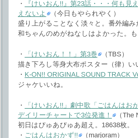
・
『けいおん!!』第23話・・・何も
えないよ
（今日もやられやく）
盛り上がることなく淡々と。番外編み
和ちゃんのめがねなしはよかった。も
・
「けいおん！！」第3巻
（TBS）
描き下ろし等身大布ポスター（律）い
・
K-ON!! ORIGINAL SOUND TRACK Vo
ジャケいいね。
・
「けいおん!!」劇中歌「ごはんはおか
デイリーチャートで3位発進！
（The N
初日はぴゅあぴゅあ超え。18638枚。
・
ごはんはおかず!!
（marjoram）