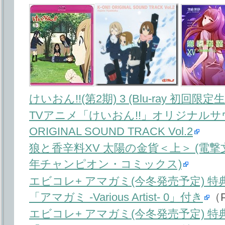
けいおん!!(第2期) 3 (Blu-ray 初回限定生産)
TVアニメ「けいおん!!」オリジナルサウ
ORIGINAL SOUND TRACK Vol.2
狼と香辛料XV 太陽の金貨＜上＞ (電撃
年チャンピオン・コミックス)
エビコレ+ アマガミ(今冬発売予定) 
「アマガミ -Various Artist- 0」付き
（
エビコレ+ アマガミ(今冬発売予定) 