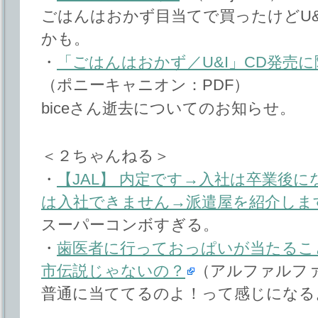
ごはんはおかず目当てで買ったけどU&
かも。
・
「ごはんはおかず／U&I」CD発売
（ポニーキャニオン：PDF）
biceさん逝去についてのお知らせ。
＜２ちゃんねる＞
・
【JAL】 内定です→入社は卒業後に
は入社できません→派遣屋を紹介しま
スーパーコンボすぎる。
・
歯医者に行っておっぱいが当たるこ
市伝説じゃないの？
（アルファルフ
普通に当ててるのよ！って感じになる