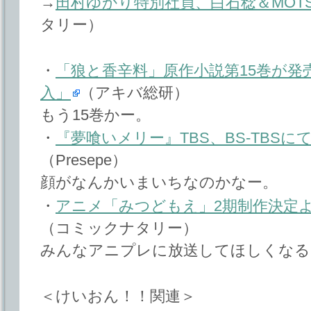
→
田村ゆかり特別社員、白石稔＆MOT
タリー）
・
「狼と香辛料」原作小説第15巻が発
入」
（アキバ総研）
もう15巻かー。
・
『夢喰いメリー』TBS、BS-TBSに
（Presepe）
顔がなんかいまいちなのかなー。
・
アニメ「みつどもえ」2期制作決定よ！
（コミックナタリー）
みんなアニプレに放送してほしくなる
＜けいおん！！関連＞