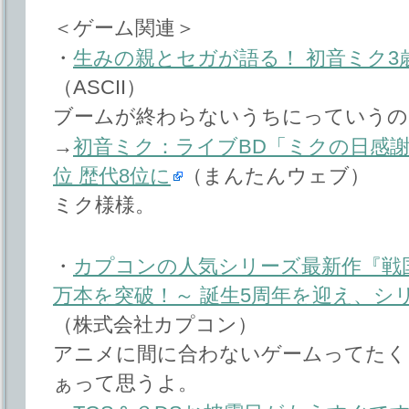
＜ゲーム関連＞
・
生みの親とセガが語る！ 初音ミク3
（ASCII）
ブームが終わらないうちにっていうの
→
初音ミク：ライブBD「ミクの日感
位 歴代8位に
（まんたんウェブ）
ミク様様。
・
カプコンの人気シリーズ最新作『戦国B
万本を突破！～ 誕生5周年を迎え、シ
（株式会社カプコン）
アニメに間に合わないゲームってたく
ぁって思うよ。