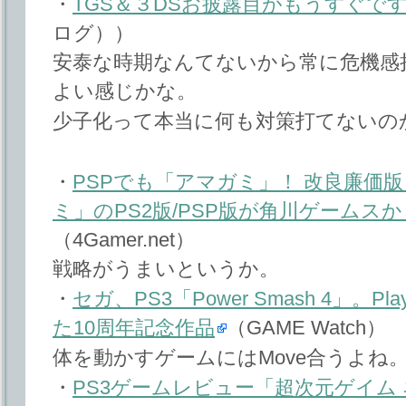
・
TGS＆３DSお披露目がもうすぐで
ログ））
安泰な時期なんてないから常に危機感
よい感じかな。
少子化って本当に何も対策打てないの
・
PSPでも「アマガミ」！ 改良廉価
ミ」のPS2版/PSP版が角川ゲームス
（4Gamer.net）
戦略がうまいというか。
・
セガ、PS3「Power Smash 4」。Pla
た10周年記念作品
（GAME Watch）
体を動かすゲームにはMove合うよね
・
PS3ゲームレビュー「超次元ゲイム