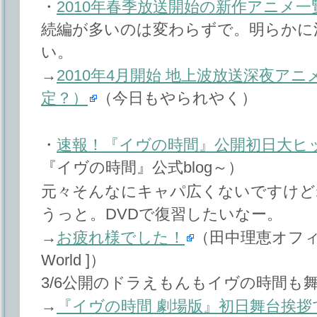
・
2010年春季放送開始の新作アニメ一
続編が多いのは変わらずで。明らかに
い。
→
2010年4月開始 地上波放送深夜アニ
定？）
（今日もやられやく）
・
速報！『イヴの時間』公開初日大ヒ
『イヴの時間』公式blog～）
元々そんなにキャパ広くないですけど
うっと。DVDで復習したいなー。
→
お疲れ様でした！
（田中理恵オフィシャ
World ]）
3/6公開のドラえもんもイヴの時間も
→
『イヴの時間 劇場版』初日舞台挨拶