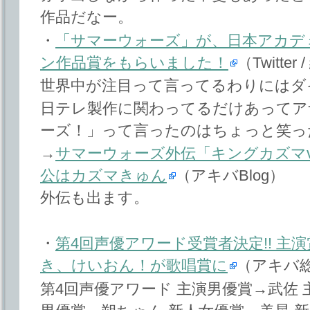
作品だなー。
・
「サマーウォーズ」が、日本アカデ
ン作品賞をもらいました！
（Twitter
世界中が注目って言ってるわりにはダ
日テレ製作に関わってるだけあってア
ーズ！」って言ったのはちょっと笑っ
→
サマーウォーズ外伝「キングカズマv
公はカズマきゅん
（アキバBlog）
外伝も出ます。
・
第4回声優アワード受賞者決定!! 主
き、けいおん！が歌唱賞に
（アキバ
第4回声優アワード 主演男優賞→武佐 