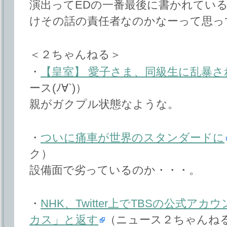
演出ってEDの一番最後に書かれてい
けその話の責任者なのかなーって思っ
＜２ちゃんねる＞
・
【皇室】 愛子さま、同級生に乱暴さ
ース(ﾉ∀`)）
親がガクプル状態なような。
・
ついに痛車が世界のスタンダードに
ク）
設備面で劣っているのか・・・。
・
NHK、Twitter上でTBSの公式
カス」と返す
（ニュース２ちゃんね