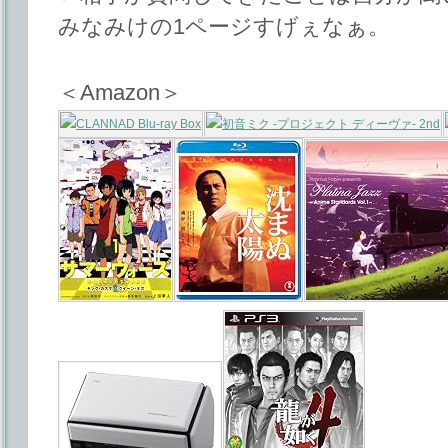
みなみけの1ページすげぇなぁ。
＜Amazon＞