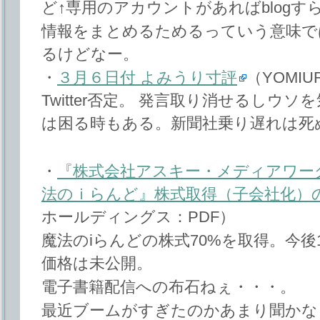
ど↑専用のアカウントがあればblog
情報をまとめるためるっていう意味では
るけどなー。
・
３月６日付 よみうり寸評
（YOMIUR
Twitter否定。 発言取り消せるしウ
は困る時もある。新聞社乗り遅れは死
・
『株式会社アスキー・メディアワー
法のｉらんど』株式取得（子会社化）
ホールディングス：PDF）
魔法のiらんどの株式70%を取得。今後
価格は未公開。
電子書籍配信への布石ねぇ・・・。
最近ブームがすぎたのかあまり聞かな