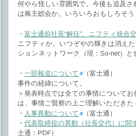
何やら怪しい雰囲気で。今後も追及さ
は株主総会か。いろいろおもしろそう
・
富士通前社長“解任”、ニフティ統合
ニフティか。いつぞやの輝きは消えた
ションネットワーク（現：So-net）
・
一部報道について
（富士通）
事件の経緯について。
＞発表時点では全ての事情についてお
は、事情ご賢察の上ご理解いただきた
・
人事異動について
（富士通）
・
代表取締役の異動（社長交代）に関
士通：PDF）