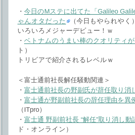
・
今日のMステに出てた「Galileo Gal
ゃんオタだった
（今日もやられやく
いろいろメジャーデビュー！ｗ
・
ベトナムのうまい棒のクオリティが
ト）
トリビアで紹介されるレベルｗ
＜富士通前社長解任騒動関連＞
・
富士通前社長の野副氏が辞任取り消
・
富士通が野副前社長の辞任理由を異
（ITpro）
・
富士通 野副前社長 “解任”取り消し
ド・オンライン）