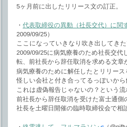
5ヶ月前に出したリリース文の訂正。
・
代表取締役の異動（社長交代）に関
2009/09/25）
ここになっていきなり吹き出してきた
2009/09/25に病気療養のため社長
転、前社長から辞任取消を求める文章
病気療養のために解任したとリリース
怪しい会社と付き合ってるっぽいから
これは虚偽報告じゃないの？という流
前社長から辞任取消を受けた富士通側
社長を土曜日開催の臨時取締役会で相
・
終電逃して、フルマラソン
（@ni