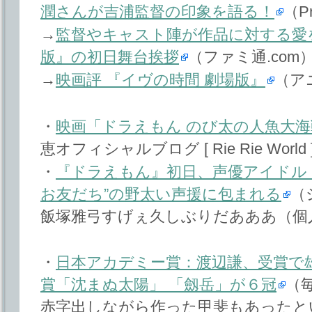
潤さんが吉浦監督の印象を語る！
（P
→
監督やキャスト陣が作品に対する愛
版』の初日舞台挨拶
（ファミ通.com
→
映画評 『イヴの時間 劇場版』
（ア
・
映画「ドラえもん のび太の人魚大
恵オフィシャルブログ [ Rie Rie World 
・
『ドラえもん』初日、声優アイドル
お友だち”の野太い声援に包まれる
（
飯塚雅弓すげぇ久しぶりだあああ（個
・
日本アカデミー賞：渡辺謙、受賞で
賞「沈まぬ太陽」 「劔岳」が６冠
（
赤字出しながら作った甲斐もあったと