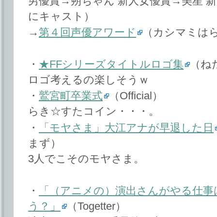
男優賞→朔ちゃん 新人女優賞→美星 
にキャスト）
→
第４回声優アワード
（カシマミは
・
★FFシリーズタイトルロゴ集
（ね
ロゴ考えるの楽しそうｗ
・
鷲宮町卒業式
（Official）
らき☆すたコイン・・・。
・
「モヤさま」大江アナが早退した日
まず）
3人でこそのモヤさま。
・
「（アニメの）演出さんがやる仕事
う？」
（Togetter）