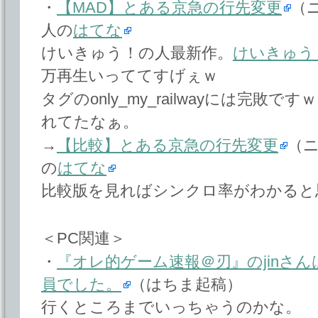
・
【MAD】とある京急の行先変更
（
人の
はてな
けいきゅう！の人最新作。
けいきゅう
万再生いっててすげぇｗ
タグのonly_my_railwayには完敗
れてたなぁ。
→
【比較】とある京急の行先変更
（
の
はてな
比較版を見ればシンクロ率がわかると
＜PC関連＞
・
『オレ的ゲーム速報＠刃』のjinさ
員でした。
（はちま起稿）
行くところまでいっちゃうのかな。