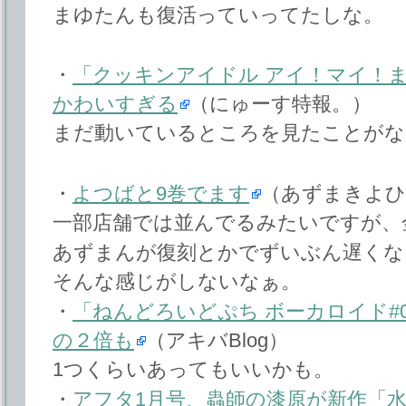
まゆたんも復活っていってたしな。
・
「クッキンアイドル アイ！マイ！
かわいすぎる
（にゅーす特報。）
まだ動いているところを見たことがな
・
よつばと9巻でます
（あずまきよひこ
一部店舗では並んでるみたいですが、
あずまんが復刻とかでずいぶん遅くな
そんな感じがしないなぁ。
・
「ねんどろいどぷち ボーカロイド#01
の２倍も
（アキバBlog）
1つくらいあってもいいかも。
・
アフタ1月号、蟲師の漆原が新作「