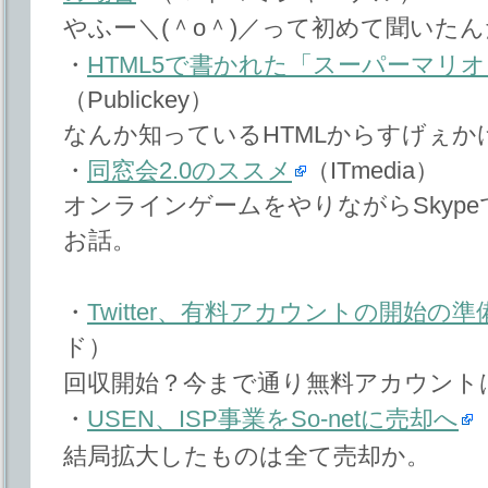
やふー＼(＾o＾)／って初めて聞いた
・
HTML5で書かれた「スーパーマリ
（Publickey）
なんか知っているHTMLからすげぇか
・
同窓会2.0のススメ
（ITmedia）
オンラインゲームをやりながらSkyp
お話。
・
Twitter、有料アカウントの開始の
ド）
回収開始？今まで通り無料アカウント
・
USEN、ISP事業をSo-netに売却へ
（
結局拡大したものは全て売却か。