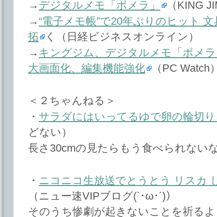
→
デジタルメモ「ポメラ」
（KING J
→
“電子メモ帳”で20年ぶりのヒット 
拓
く（日経ビジネスオンライン）
→
キングジム、デジタルメモ「ポメラ
大画面化、編集機能強化
（PC Watch
＜２ちゃんねる＞
・
サラダにはいってるゆで卵の輪切り
どない）
長さ30cmの見たらもう食べられない
・
ニコニコ生放送でとうとう リスカ 
（ニュー速VIPブログ(`･ω･´)）
そのうち惨劇が起きないことを祈るよ