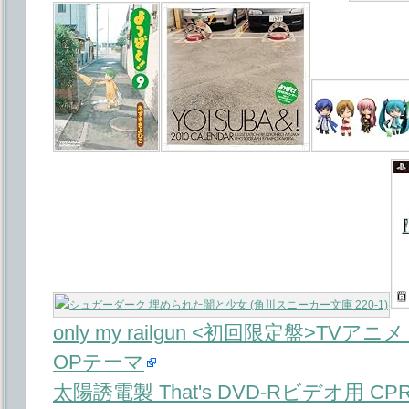
only my railgun <初回限定盤>
OPテーマ
太陽誘電製 That's DVD-Rビデオ用 CP