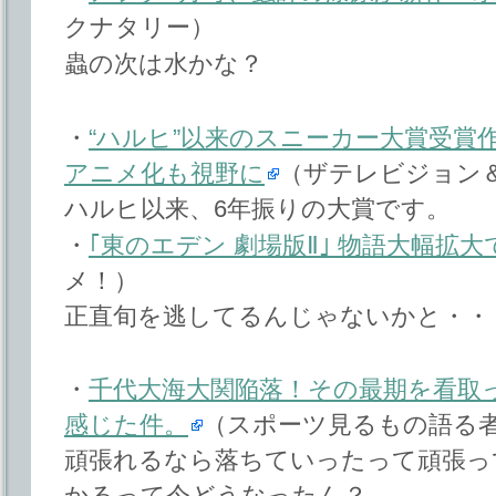
クナタリー）
蟲の次は水かな？
・
“ハルヒ”以来のスニーカー大賞受賞
アニメ化も視野に
（ザテレビジョン＆
ハルヒ以来、6年振りの大賞です。
・
｢東のエデン 劇場版Ⅱ｣ 物語大幅拡
メ！）
正直旬を逃してるんじゃないかと・・
・
千代大海大関陥落！その最期を看取
感じた件。
（スポーツ見るもの語る
頑張れるなら落ちていったって頑張っ
かるって今どうなったん？