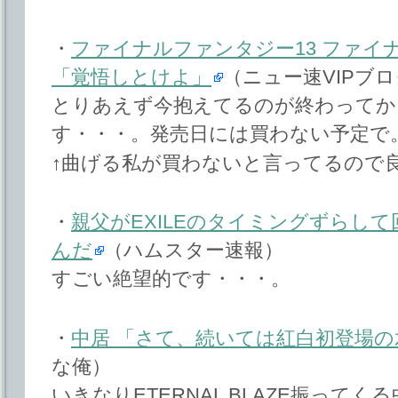
・
ファイナルファンタジー13 ファイ
「覚悟しとけよ」
（ニュー速VIPブログ(
とりあえず今抱えてるのが終わってか
す・・・。発売日には買わない予定で
↑曲げる私が買わないと言ってるので
・
親父がEXILEのタイミングずらし
んだ
（ハムスター速報）
すごい絶望的です・・・。
・
中居 「さて、続いては紅白初登場
な俺）
いきなりETERNAL BLAZE振って