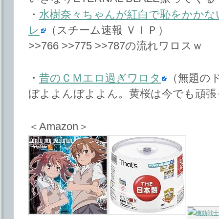
・
水樹奈々ちゃんが紅白で恥をかかな
レ
（スチーム速報 ＶＩＰ）
>>766 >>775 >>787の流れワロスｗ
・
昔のＣＭエロ過ぎワロタ
（無題の
ぼよよんぼよよん。黄桜は今でも頑張
＜Amazon＞