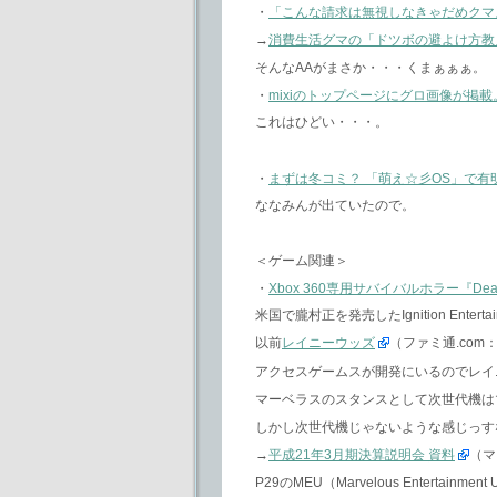
・
「こんな請求は無視しなきゃだめクマ
→
消費生活グマの「ドツボの避よけ方教
そんなAAがまさか・・・くまぁぁぁ。
・
mixiのトップページにグロ画像が掲
これはひどい・・・。
・
まずは冬コミ？ 「萌え☆彡OS」で有
ななみんが出ていたので。
＜ゲーム関連＞
・
Xbox 360専用サバイバルホラー『Dea
米国で朧村正を発売したIgnition Entertai
以前
レイニーウッズ
（ファミ通.com：
アクセスゲームスが開発にいるのでレイ
マーベラスのスタンスとして次世代機は
しかし次世代機じゃないような感じっす
→
平成21年3月期決算説明会 資料
（マ
P29のMEU（Marvelous Enterta