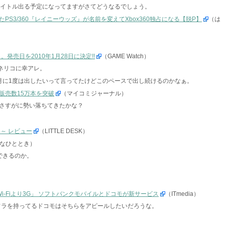
で2タイトル出る予定になってますがさてどうなるでしょう。
S3/360『レイニーウッズ』が名前を変えてXbox360独占になる【脱P】
（は
発売日を2010年1月28日に決定!!
（GAME Watch）
ネリコに幸アレ。
月に1度は出したいって言ってたけどこのペースで出し続けるのかなぁ。
販売数15万本を突破
（マイコミジャーナル）
さすがに勢い落ちてきたかな？
～ レビュー
（LITTLE DESK）
なひととき）
できるのか。
Wi-Fiより3G」 ソフトバンクモバイルとドコモが新サービス
（ITmedia）
ンフラを持ってるドコモはそちらをアピールしたいだろうな。