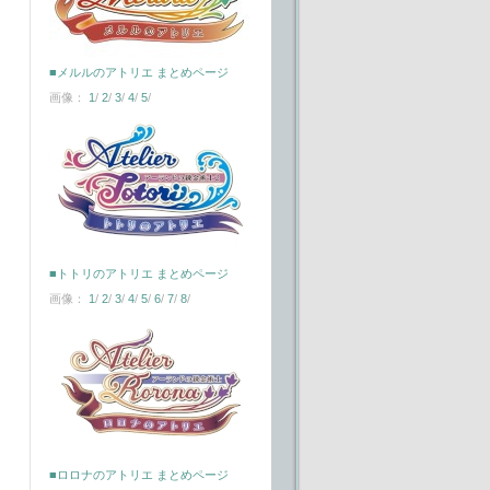
■メルルのアトリエ まとめページ
画像：
1
/
2
/
3
/
4
/
5
/
■トトリのアトリエ まとめページ
画像：
1
/
2
/
3
/
4
/
5
/
6
/
7
/
8
/
■ロロナのアトリエ まとめページ