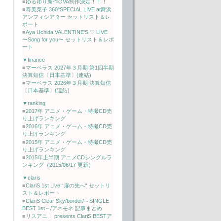
■
ゆるゆり新作OVA制作決定！！！
■
寿美菜子 360°SPECIAL LIVE at舞浜
アンフィシアター セットリスト＆レ
ポート
■
Aya Uchida VALENTINE'S ♡ LIVE
〜Song for you〜 セットリスト＆レポ
ート
▼finance
■
マーベラス 2027年３月期 第1四半期
決算短信〔日本基準〕(連結)
■
マーベラス 2026年３月期 決算短信
〔日本基準〕(連結)
▼ranking
■
2017年 アニメ・ゲーム・特撮CD売
り上げランキング
■
2016年 アニメ・ゲーム・特撮CD売
り上げランキング
■
2015年 アニメ・ゲーム・特撮CD売
り上げランキング
■
2015年上半期 アニメCDシングルラ
ンキング（2015/06/17 更新）
▼claris
■
ClariS 1st Live “扉の先へ“ セットリ
スト＆レポート
■
ClariS Clear Sky/border/～SINGLE
BEST 1st～/アネモネ 記事まとめ
■
リスアニ！ presents ClariS BESTア