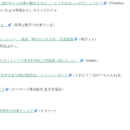
た：頭の中から仕事が離れません……どうすればいいのでしょうか？
（ITmedia）
ついわぁｗ映画おもしろそうだけどｗ
する」
（世界は数字で出来ている）
レッシャー」 映画「時をかける少女」完成披露
（毎日ｊｐ）
写会はやっ。
のタイミングで蛍光灯切れて部屋真っ暗になった。
（twitter）
”文学少女”の秋の朗読会』イベントレポート
（とれたて！ほびーちゃんねる）
ップ
（ゲーマーズ通信販売 楽天市場店）
1時間半の特番オンエア
（ナタリー）