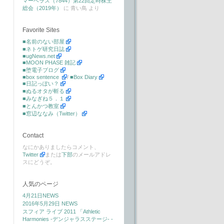
マーベラス（7844）第22回定時株主
総会（2019年）
に
青い鳥
より
Favorite Sites
■名前のない部屋
■ネトゲ研究日誌
■ugNews.net
■MOON PHASE 雑記
■堕電子ブログ
■box sentence
/
■Box Diary
■日記っぽい？
■ぬるオタが斬る
■みなぎね５．１
■とんかつ教室
■窓辺ななみ（Twitter）
Contact
なにかありましたらコメント、
Twitter
または
下部
のメールアドレ
スにどうぞ。
人気のページ
4月21日NEWS
2016年5月29日 NEWS
スフィア ライブ 2011 「Athletic
Harmonies -デンジャラスステージ- -