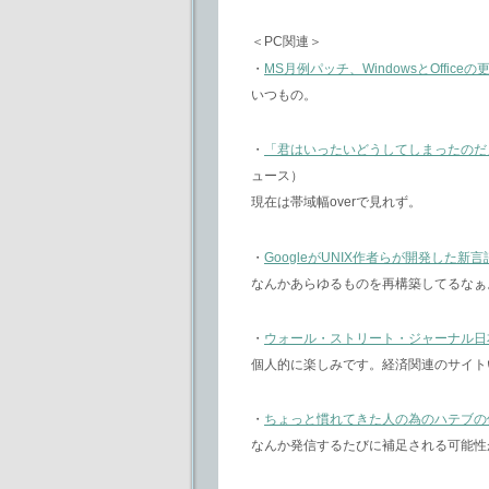
＜PC関連＞
・
MS月例パッチ、WindowsとOffic
いつもの。
・
「君はいったいどうしてしまったのだ
ュース）
現在は帯域幅overで見れず。
・
GoogleがUNIX作者らが開発した
なんかあらゆるものを再構築してるなぁ
・
ウォール・ストリート・ジャーナル日本
個人的に楽しみです。経済関連のサイト
・
ちょっと慣れてきた人の為のハテブの
なんか発信するたびに補足される可能性