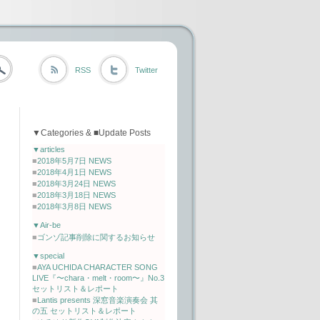
RSS
Twitter
▼Categories & ■Update Posts
▼articles
■
2018年5月7日 NEWS
■
2018年4月1日 NEWS
■
2018年3月24日 NEWS
■
2018年3月18日 NEWS
■
2018年3月8日 NEWS
▼Air-be
■
ゴンゾ記事削除に関するお知らせ
▼special
■
AYA UCHIDA CHARACTER SONG
LIVE『〜chara・melt・room〜』No.3
セットリスト＆レポート
■
Lantis presents 深窓音楽演奏会 其
の五 セットリスト＆レポート