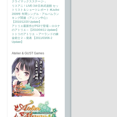
クライマックスステージ-」
リスアニ！LIVE-3＠日本武道館 セッ
トリスト＆ショートレポート #LisAni
2009年 年間シングル・アルバムラン
キング関連（アニソン中心）
【2010/12/20 Update】
アトリエ最新作がPS3で登場～ロロナ
のアトリエ～【2010/04/11 Update】
トトリのアトリエ ～アーランドの錬
金術士２～発表 【2011/03/06-2
Update】
Atelier & GUST Games