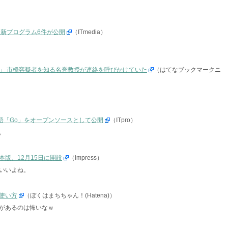
eの更新プログラム6件が公開
（ITmedia）
」 市橋容疑者を知る名誉教授が連絡を呼びかけていた
（はてなブックマークニ
新言語「Go」をオープンソースとして公開
（ITpro）
。
版、12月15日に開設
（impress）
いいよね。
使い方
（ぼくはまちちゃん！(Hatena)）
があるのは怖いなｗ