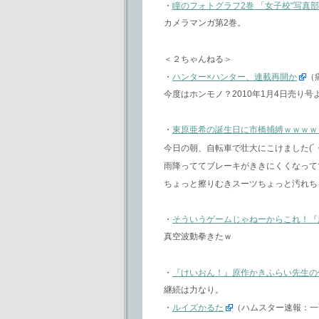
・
瞳のフォトグラフ2巻 「女子校“写真
カメラマンガ第2巻。
＜２ちゃんねる＞
・
ハンター×ハンター、連載再開か
（
今度はホンモノ？2010年1月4日売り
・
東原亜希の誕生日に市橋捕縛ｗｗｗｗ
今日の朝、自転車で壮大にこけました(´・
雨降っててブレーキがききにくくなって
ちょっと擦りむきスーツちょっと汚れちゃ
・
そういうゲームじゃねーからこれ！『
真空波動拳きたｗ
・
『けいおん！』原作かきふらい先生の
継続は力なり。
・
ルイズかるた
（ハムスター速報：一