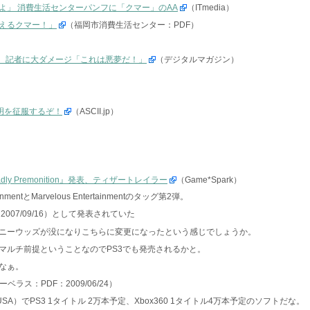
よ」 消費生活センターパンフに「クマー」のAA
（ITmedia）
えるクマー！」
（福岡市消費生活センター：PDF）
載。記者に大ダメージ「これは悪夢だ！」
（デジタルマガジン）
明を征服するぞ！
（ASCII.jp）
dly Premonition』発表、ティザートレイラー
（Game*Spark）
nmentとMarvelous Entertainmentのタッグ第2弾。
2007/09/16）として発表されていた
ニーウッズが没になりこちらに変更になったという感じでしょうか。
マルチ前提ということなのでPS3でも発売されるかと。
なぁ。
ーベラス：PDF：2009/06/24）
inment USA）でPS3 1タイトル 2万本予定、Xbox360 1タイトル4万本予定のソフトだな。