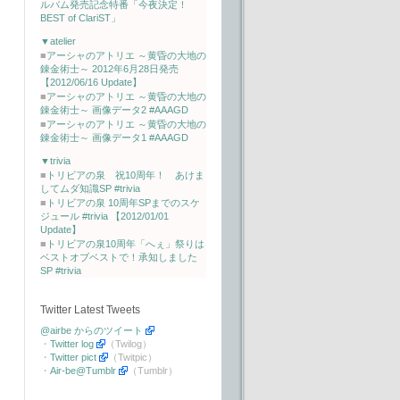
ルバム発売記念特番「今夜決定！
BEST of ClariST」
▼atelier
■
アーシャのアトリエ ～黄昏の大地の
錬金術士～ 2012年6月28日発売
【2012/06/16 Update】
■
アーシャのアトリエ ～黄昏の大地の
錬金術士～ 画像データ2 #AAAGD
■
アーシャのアトリエ ～黄昏の大地の
錬金術士～ 画像データ1 #AAAGD
▼trivia
■
トリビアの泉 祝10周年！ あけま
してムダ知識SP #trivia
■
トリビアの泉 10周年SPまでのスケ
ジュール #trivia 【2012/01/01
Update】
■
トリビアの泉10周年「へぇ」祭りは
ベストオブベストで！承知しました
SP #trivia
Twitter Latest Tweets
@airbe からのツイート
・
Twitter log
（Twilog）
・
Twitter pict
（Twitpic）
・
Air-be@Tumblr
（Tumblr）