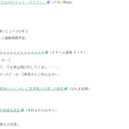
部”さわやかフォト・ライフ！」
（アキバBlog）
痛いニュース(ﾉ∀`)）
号より連載再開予定。
ｗｗｗｗｗｗｗｗｗｗｗｗｗ
（スチーム速報 ＶＩＰ）
ω・`)
て、でも車は飛び出してくるし・・・。
った(´・ω・`)東原さんごめんなさい。
風来のシレン4』に世界観ぶち壊しの新技
（はちま起稿）
作画進化具合
（今日もやられやく）
部エロ注意）