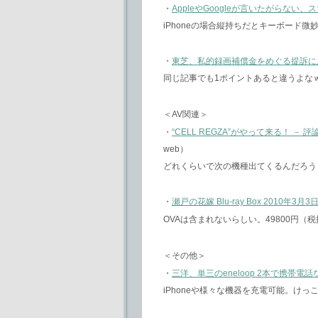
・
AppleやGoogleが言いたがらない
iPhoneの場合縦持ちだとキーボード微
・
東芝、私的録画補償金をめぐる提訴に
同じ記事でも1ポイントあると違うよな
＜AV関連＞
・
“CELL REGZA”がやって来る！ 
web）
どれくらいで次の機種出てくるんだろう
・
瀬戸の花嫁 Blu-ray Box 2010年3月
OVAは含まれないらしい。49800円（
＜その他＞
・
三洋、単三のeneloop 2本で携帯電話などを
iPhoneや様々な機器を充電可能。け