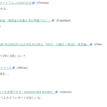
、スマートフォンの10の欠点
（ITmedia）
妙かも。
反論「補償金の対象か否か明確でない」
（Engadget）
ｗ
－ 評論家 貝山知弘氏×山之内正氏が語る「55X1」の魅力＜第1回・発見編＞
（Phile-
？1年に1回くらい？
3日リリース
（Official）
税抜き）。
充電できる「eneloop stick booster」
（impress）
っこうよさげ？レポートがほしいな。