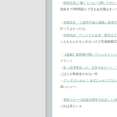
・
田村社長に“働く”について聞いてき
息抜きで3時間超えで沈まぬ太陽はきっ
・
伊集院光 「三遊亭円楽の通夜に参席
行ってよかったな。
・
仲里依紗：アニメでも主演「実写はプ
こんなもんかもしれないけど完成披露試
・
【速報】星間飛行聞いてたらキラッ☆
イラッ☆
・
私（花澤香奈）が、文学少女だー！『
こばとが再放送されない件。
・
グッズ:けいおん！ あずにゃんマグカ
高いにゃー。
・
電気グルーヴ結成20周年を記念した
これは見たいｗ