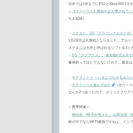
日本では3月までにPS3とXbox360
→
【マーベラス】開発中止が噂されていたP
ちま起稿）
・
スクエニ、DS「ドラゴンクエストVI」。
1月28日は大激戦となりました。アルト
スクエニは大作と呼ばれるソフトを3ヶ
・
DS『ラブプラス』、発売後約2カ月で
爆発的ってほどでもないけれど。最近は
・
サクラノート ～いまにつながるみらい
・
サクラノート遊んでみた
（また～り
なんか2つあったので。さくっとクリア
＜携帯関連＞
・
孫社長「Wi-Fiが答えだ」 山田社長「
家の中でならWi-Fi最強ですねぇ。イ