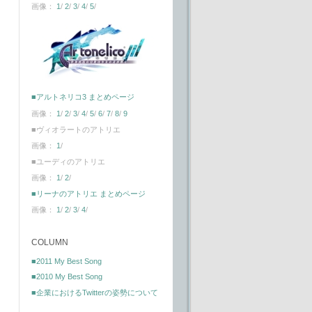
画像：
1
/
2
/
3
/
4
/
5
/
■アルトネリコ3 まとめページ
画像：
1
/
2
/
3
/
4
/
5
/
6
/
7
/
8
/
9
■ヴィオラートのアトリエ
画像：
1
/
■ユーディのアトリエ
画像：
1
/
2
/
■リーナのアトリエ まとめページ
画像：
1
/
2
/
3
/
4
/
COLUMN
■2011 My Best Song
■2010 My Best Song
■企業におけるTwitterの姿勢について