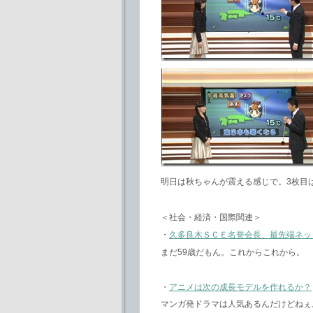
明日は秋ちゃんが震える感じで。3枚目
＜社会・経済・国際関連＞
・
久多良木ＳＣＥ名誉会長、最先端ネッ
まだ59歳だもん。これからこれから。
・
アニメは次の成長モデルを作れるか？
マンガ発ドラマは人気あるんだけどねぇ