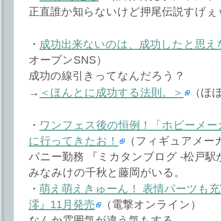
正直誰か知らないけど押尾伝説すげぇ
・
成功出来ないのは、成功したと思え
オープンSNS）
成功の線引きってなんだろう？
→
＜ほんとに成功する法則。＞
（ほ
・
ワンフェス後の恒例！「ホビーメー
に行ってきたお！
（フィギュアメー
パニー勤務 『ミカタンブログ -松戸駅
みなみけの千秋と藤岡がいる。
・
萌え萌えきゅーん！ 表情パーツも充
澪』11月発売
（電撃オンライン）
なんか雰囲気が違う気もする。