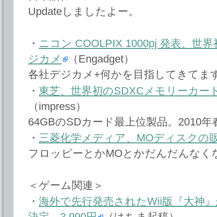
Updateしましたよー。
・
ニコン COOLPIX 1000pj 発
ジカメ
（Engadget）
各社デジカメ+何かを目指してきてま
・
東芝、世界初のSDXCメモリーカード
（impress）
64GBのSDカード最上位製品。2010
・
三菱化学メディア、MOディスクの
フロッピーとかMOとかだんだんなく
＜ゲーム関連＞
・
海外で先行発売されたWii版『大神』
決定、3,990円
（はちま起稿）