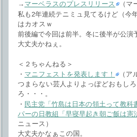
→
マーベラスのプレスリリース
（マ
私も2年連続テニミュ見てるけど（今
はカオスｗ
前後編で今回は前半。冬に後半が公演
大丈夫かねぇ。
＜２ちゃんねる＞
・
マニフェストを発表します！
（ア
つまらない芸人よりよっぽどおもしろ
ろ・・・。
・
民主党「竹島は日本の領土って教科
パーの日教組「早寝早起き朝ご飯は憲
ニュース）
大丈夫かなぁこの国。