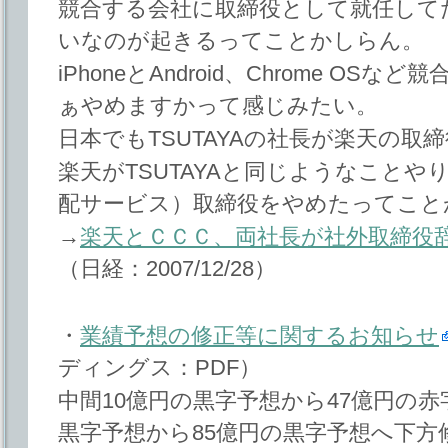
競合する会社に取締役として就任して
いなのが起きるってことかしらん。
iPhoneとAndroid、Chrome O
ぁやめますかって感じみたい。
日本でもTSUTAYAの社長が楽天の取
楽天がTSUTAYAと同じようなことや
配サービス）取締役をやめたってこと
→
楽天とＣＣＣ、両社長が社外取締役
（日経：2007/12/28）
・
業績予想の修正等に関するお知らせ
ディングス：PDF）
中間10億円の黒字予想から47億円の赤
黒字予想から85億円の黒字予想へ下方