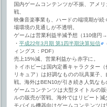
国内ゲームコンテンツが不振、アメリ
戦、
映像音楽事業も、ハードの端境期が続
場環境の見通しが不透明。
ゲームは営業利益半減予想（110億円→
・
平成22年3月期 第1四半期決算短信
ィングス：PDF）
売上15%減、営業利益から赤字に。
トイホビーは国内定番キャラクター（
リキュア）は好調なものの玩具菓子、
戦。海外はBEN10が引き続き人気な
ゲームコンテンツは大型タイトルの販
ルの販売が苦戦、海外ではリピート減
モバイル機器向けゲームコンテンツは