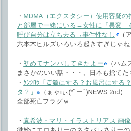
・
MDMA（エクスタシー）使用容疑の
と部屋で一緒にいる→女性に「異変」
呼び自分は立ち去る→事件性なし
（
六本木ヒルズいろいろ起きすぎじゃね
・
初めてナンパしてきたよー
（ハム
まさかのいい話・・・。日本も捨てた
・
ｹﾝｼﾛｳ「ご飯にする？お風呂にす
タ？」
（ぁゃιぃ(*ﾟーﾟ)NEWS 2nd）
全部死亡フラグｗ
・
真希波・マリ・イラストリアス 画像
微妙にエロありーのネタバレありーの