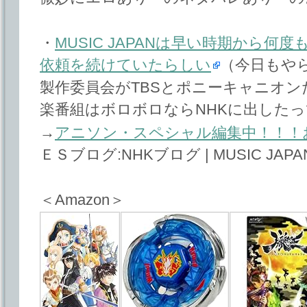
・
MUSIC JAPANは早い時期から何
依頼を続けていたらしい
（今日もや
製作委員会がTBSとポニーキャニオ
楽番組はボロボロならNHKに出した
→
アニソン・スペシャル編集中！！！
ＥＳブログ:NHKブログ | MUSIC JAP
＜Amazon＞