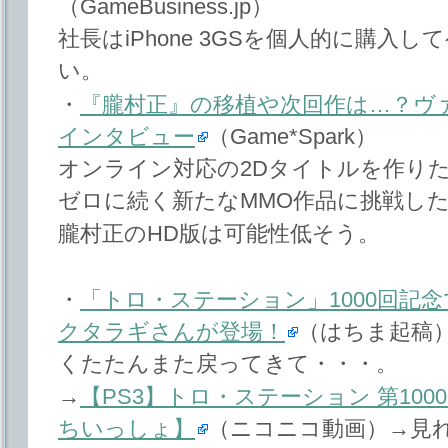
（GameBusiness.jp）
社長はiPhone 3GSを個人的に購入
い。
・
『朧村正』の移植や次回作は…？ヴ
インタビュー
（Game*Spark）
オンライン対応の2Dタイトルを作り
ゼロに続く新たなMMO作品に挑戦し
朧村正のHD版は可能性低そう。
・
「トロ・ステーション」1000回記
クタラギさんが登場！
（はちま起稿
くたたんまた戻ってきて・・・。
→
【PS3】トロ・ステーション 第1000
ちいっしょ】
（ニコニコ動画）→見