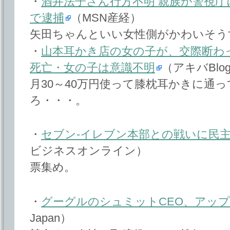
・
酒井法子さん行方不明 親族が警視庁
で逮捕
（MSN産経）
矢田ちゃんといい女性側がかわいそう
・
山本耳かき店の女の子が、交際断わ
死亡・女の子は意識不明
（アキバBlo
月30～40万円使って膝枕耳かきに通
ろ・・・。
・
セブン-イレブン本部との戦いに民
ビジネスオンライン）
票集め。
・
グーグルのシュミットCEO、アッ
Japan）