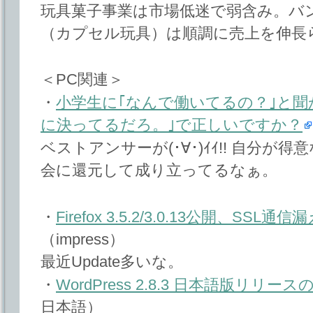
玩具菓子事業は市場低迷で弱含み。バ
（カプセル玩具）は順調に売上を伸長
＜PC関連＞
・
小学生に｢なんで働いてるの？｣と聞
に決ってるだろ。｣で正しいですか？
ベストアンサーが(･∀･)ｲｲ!! 自分
会に還元して成り立ってるなぁ。
・
Firefox 3.5.2/3.0.13公開、S
（impress）
最近Update多いな。
・
WordPress 2.8.3 日本語版リリー
日本語）