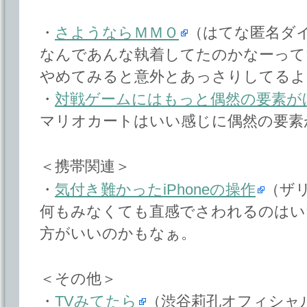
・
さようならＭＭＯ
（はてな匿名ダ
なんであんな執着してたのかなーって
やめてみると意外とあっさりしてるよ
・
対戦ゲームにはもっと偶然の要素が
マリオカートはいい感じに偶然の要素
＜携帯関連＞
・
気付き難かったiPhoneの操作
（ザリ
何もみなくても直感でさわれるのはい
方がいいのかもなぁ。
＜その他＞
・
TVみてたら
（渋谷莉孔オフィシャ