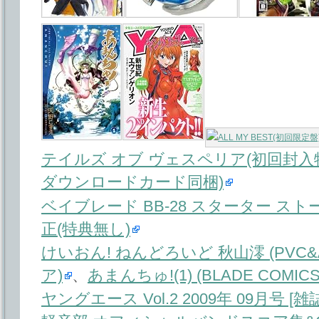
テイルズ オブ ヴェスペリア(初回封
ダウンロードカード同梱)
ベイブレード BB-28 スターター スト
正(特典無し)
けいおん! ねんどろいど 秋山澪 (PV
ア)
、
あまんちゅ!(1) (BLADE COMICS
ヤングエース Vol.2 2009年 09月号 [雑誌