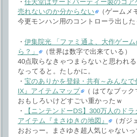
・
任天堂はサードパーティー製のコア
売れないのか分からない
（ゲームメ
今更モンハン用のコントローラ出した
・
伊集院光 「ファミ通よ、大作ゲー
ら？」
（世界は数字で出来ている）
40点取らなきゃつまらないと思われる
なってると。たしかに。
・
宝のありかを登録・共有～みんなで
IX』アイテムマップ
（ はてなブッ
おもしろいけどすごい重かったｗ
・
【ニンテンドーDS】300万人のド
アイテム『まさゆきの地図』
（ガジ
おおっー。まさゆき超人気じゃないっ