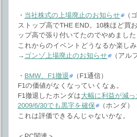
・
当社株式の上場廃止のお知らせ
（ゴ
ストップ高でTHE END。10株ほど
ップ高で張り付いてたのでやめました
これからのイベントどうなるか楽しみ
→
ゴンゾ上場廃止のお知らせ
（アル
・
BMW、F1撤退
（F1通信）
F1の価値がなくなっていくなぁ。
F1撤退したホンダは
大幅に利益が減ったけ
2009/6/30でも黒字を確保
（ホンダ）
これは評価できるんじゃないかな。
＜PC関連＞