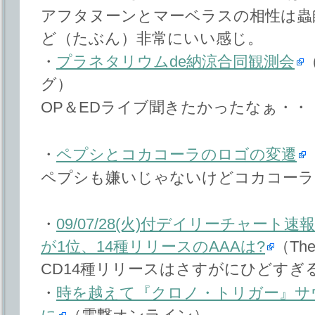
アフタヌーンとマーベラスの相性は蟲
ど（たぶん）非常にいい感じ。
・
プラネタリウムde納涼合同観測会
グ）
OP＆EDライブ聞きたかったなぁ・・
・
ペプシとコカコーラのロゴの変遷
ペプシも嫌いじゃないけどコカコーラ
・
09/07/28(火)付デイリーチャー
が1位、14種リリースのAAAは?
（The
CD14種リリースはさすがにひどすぎ
・
時を越えて『クロノ・トリガー』サ