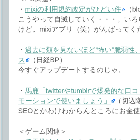
・
mixiの利用規約改定がひどい件
（blo
こうやって自滅していく・・・。いろ
けど。mixiアプリ（笑）がんばってく
・
過去に類を見ないほど“怖い”脆弱性
ス
（日経BP）
今すぐアップデートするのじゃ。
・
馬鹿「twitterやtumblrで爆発
モーションで使いましょう」
（切込
SEOとかわけわからんところにお金
＜ゲーム関連＞