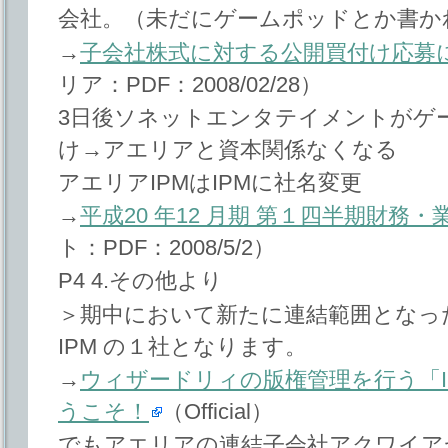
会社。（未だにゲームポッドとか書か
→
子会社株式に対する公開買付け応募
リア：PDF：2008/02/28）
3日後ソネットエンタテイメントがゲ
け→アエリアと資本関係なくなる
アエリアIPMはIPMに社名変更
→
平成20 年12 月期 第１四半期財務
ト：PDF：2008/5/2）
P4 4.その他より
＞期中において新たに連結範囲となっ
IPM の１社となります。
→
ウィザードリィの版権管理を行う「I
うこそ！
（Official）
でもアエリアの連結子会社アクワイア