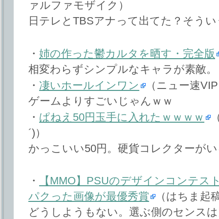
ァルファモザイク）
日テレとTBSアナって出てた？そう
・
姉の作った鬱カルタを晒す・完全版
相変わらずシンプルなキャラが素敵。
・
凄いホールインワン
（ニュー速VIPブ
ゲームよりすごいじゃんｗｗ
・
ぱねえ50円玉手に入れたｗｗｗｗ
（
´)）
かっこいい50円。硬貨コレクターが
・
【MMO】PSUのデザインコンテス
パクった画像が最優秀賞
（はちま起
どうしようもない。選ぶ側のセンスは