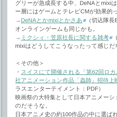
グリーが急成長する中、DeNAとmixi
ー層にはゲームとテレビCMが効果的
→
DeNAとかmixiとかさあ
（切込隊長
オンラインゲームも同じかも。
→
ミクシィ・笠原社長に関する雑考
（
mixiはどうしてこうなったって感じだ
＜その他＞
・
スイスにて開催される「第62回ロ
社アニメーション作品「蟲師」招待上
ラスエンターテイメント：PDF）
映画祭の大特集として日本アニメーシ
のだそうな。
日本アニメ史の約100作品の中に選ば