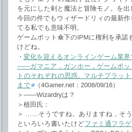
を元にした剣と魔法と冒険モノ。を出
今回の件でもウィザードリィの最新作
てる私でも意味不明。
ゲームポット傘下のIPMに権利を承
けどね。
・
変化を迎えるオンラインゲーム業界
――ガマニア，ガンホー，ゲームポッ
トのそれぞれの思惑。マルチプラット
まで
（4Gamer.net：2008/09/16）
＞――Wizardryは？
＞植田氏：
＞ ……そうですね。ありますね，そ
といろいろ書いたけど
ファミ通フラゲ