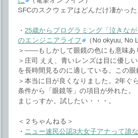
に
（電撃オンライン）
SFCのスクウェアはどんだけ凄かっ
・
25歳からプログラミング「泣きなが
のエンジニアライフ
（No okyuu, No L
＞――もしかして眼鏡の色にも意味あ
＞庄司 ええ、青いレンズは目に優し
を長時間見るのに適している。この眼
＞本当に目が良くなりました。2年ぐ
条件から「眼鏡等」の項目が外れた。
まじっすか。試したい・・・。
＜２ちゃんねる＞
・
ニュー速民公認3大女子アナって誰なの