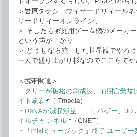
トオープンするらしい。PS3とDSら
＞岩原タケシ「ウィザードリィールネ
ザードリィーオンライン。
＞ そしたら家庭用ゲーム機のメーカ
という声が上がり
＞ どうせなら統一した世界観でやろ
一人で盛り上がり杉なのでここらでや
＜携帯関連＞
・
グリーが破格の急成長、前期営業益は8
イト刷新
（ITmedia）
・
DeNAが減収減益、「モバゲー」3D
イルチャンネル
（CNET）
・
「mixiミュージック」終了 ユーザ