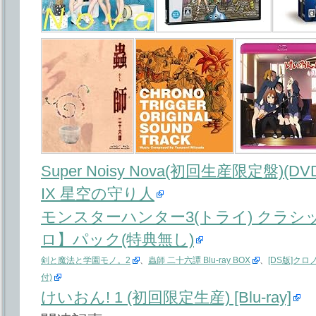
Super Noisy Nova(初回生産限定盤)(DV
IX 星空の守り人
モンスターハンター3(トライ) クラシ
ロ】パック(特典無し)
剣と魔法と学園モノ。2
、
蟲師 二十六譚 Blu-ray BOX
、
[DS版]ク
付)
けいおん! 1 (初回限定生産) [Blu-ray]