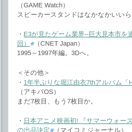
（GAME Watch）
スピーカースタンドはなかなかいいら
・
E3が見たゲーム業界--巨大見本市を
回）
（CNET Japan）
1995～1997年編。3Dへ。
＜その他＞
・
1年半ぶりな堀江由衣7thアルバム「H
（アキバOS）
まだ7枚目、もう7枚目か。
・
日本アニメ映画初! 『サマーウォー
の出品決定
（マイコミジャーナル）