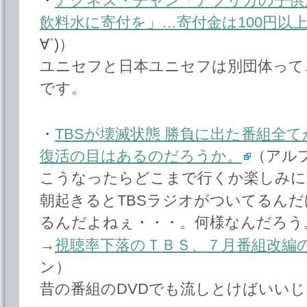
・
アグネス・チャン「アフリカの子供
飲料水に寄付を」…寄付金は100円以
∀`)）
ユニセフと日本ユニセフは別団体って
です。
・
TBSが壊滅状態 勝負に出た番組全て
復活の目はあるのだろうか。
（アル
こうなったらどこまで行くか楽しみに
朝起きるとTBSラジオがついてるん
るんだよねぇ・・・。何様なんだろう
→
視聴率下落のＴＢＳ、７月番組改編
ン）
昔の番組のDVDでも流しとけばいい