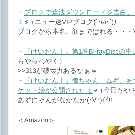
・
ブログで違法ダウンロードを告白。
１
（ニュー速VIPブログ(`･ω･´)）
ブログから本名、顔までばれる・・・V
・
『けいおん！』第1巻Bl-rayDisc
もやられやく）
>>313が破壊力あるなぁｗ
・
『けいおん！』律ちゃん、ムギ、あ
ケット絵が公開されたよ
（今日もや
あずにゃんがなかなか(･∀･)ｲｲ!!
＜Amazon＞