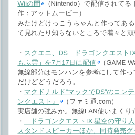
Wiiの間
（Nintendo）で配信され
作：アットムービー）
みたけどけっこうちゃんと作ってあるの
て見れたり知らないところで着々と頑
・
スクエニ、DS「ドラゴンクエストI
もふ雲」を7月17日に配信
（GAME W
無線部分はモンハンを参考にして作っ
だけどどうだろう。
・
マクドナルド“マックでDS”のコンテ
ンクエスト』
（ファミ通.com）
実店舗の強みか。無線LAN使いまくり
・
「ドラゴンクエストIX 星空の守り
スタンドスピーカーほか、同時発売グ