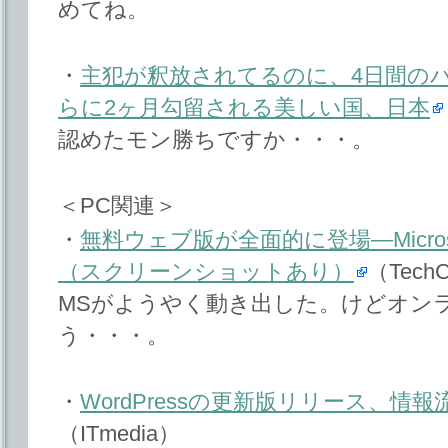
めてね。
・
主犯が釈放されてるのに、4日間の
らに2ヶ月勾留される美しい国、日本
認めたモン勝ちですか・・・。
＜PC関連＞
・
無料ウェブ版が全面的に登場―Microsoft
（スクリーンショットあり）
（TechC
MSがようやく動き出した。けどオン
う・・・。
・
WordPressの更新版リリース、情
（ITmedia）