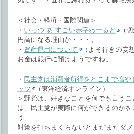
気です！・世界に誇れる！って解散決
＜社会・経済・国際関連＞
・
いっつ あ すごい赤字わーるど
（切
円高になる理由か・・・。
・
資産運用について
（よそ行きの妄
お金は銀行に預けようですね。
・
民主党は消費者所得をどこまで増や
ッツ
（東洋経済オンライン）
＞野党は、好きなことを何でも言うこ
は、民主党が実際に何ができるのかを
う。
対策を打ちまくらないとまだまだダメ