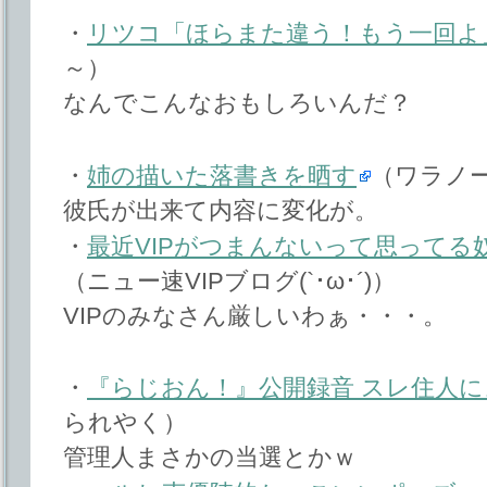
・
リツコ「ほらまた違う！もう一回よ
～）
なんでこんなおもしろいんだ？
・
姉の描いた落書きを晒す
（ワラノ
彼氏が出来て内容に変化が。
・
最近VIPがつまんないって思ってる
（ニュー速VIPブログ(`･ω･´)）
VIPのみなさん厳しいわぁ・・・。
・
『らじおん！』公開録音 スレ住人
られやく）
管理人まさかの当選とかｗ