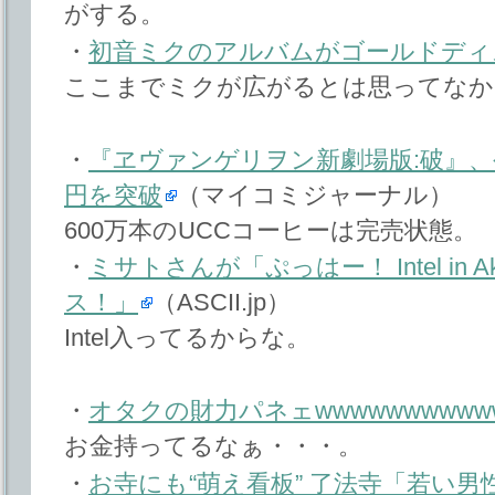
がする。
・
初音ミクのアルバムがゴールドディ
ここまでミクが広がるとは思ってなか
・
『ヱヴァンゲリヲン新劇場版:破』、
円を突破
（マイコミジャーナル）
600万本のUCCコーヒーは完売状態。
・
ミサトさんが「ぷっはー！ Intel in 
ス！」
（ASCII.jp）
Intel入ってるからな。
・
オタクの財力パネェwwwwwwwwww
お金持ってるなぁ・・・。
・
お寺にも“萌え看板” 了法寺「若い