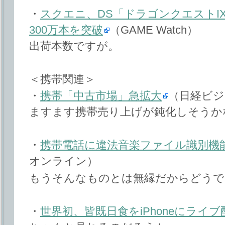
・
スクエニ、DS「ドラゴンクエストI
300万本を突破
（GAME Watch）
出荷本数ですが。
＜携帯関連＞
・
携帯「中古市場」急拡大
（日経ビ
ますます携帯売り上げが鈍化しそうか
・
携帯電話に違法音楽ファイル識別機
オンライン）
もうそんなものとは無縁だからどうで
・
世界初、皆既日食をiPhoneにライブ