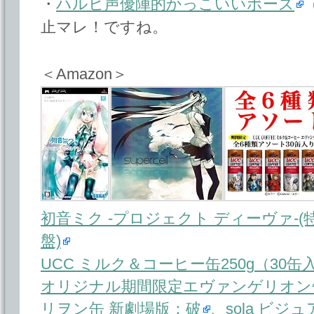
・
ハルヒ声優陣的かっこいいポーズ
止マレ！ですね。
＜Amazon＞
初音ミク -プロジェクト ディーヴァ-(
盤)
UCC ミルク＆コーヒー缶250g（30缶入
オリジナル期間限定エヴァンゲリオン
リヲン缶 新劇場版：破
、
sola ビ