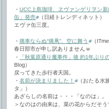
・
UCC上島珈琲、ヱヴァンゲリヲン
缶」発売
（日経トレンディネット）
エヴァ缶三度。
・
痛車ならぬ“痛凧”、空に舞う
（ITme
春日部市が申し訳ありませんｗ
・
「秋葉原通り魔事件」後 約1年ぶり
Blog）
戻ってきた歩行者天国。
・
名前が決まりました！
（おたる水
タ」）
あざらしの名前は・・・「なのは」。
＞なのはの由来は、菜の花からだそう