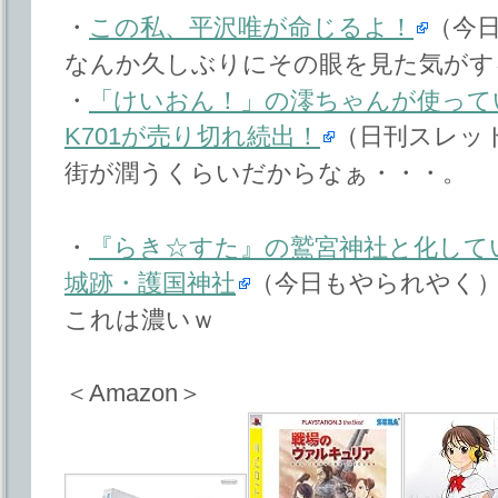
・
この私、平沢唯が命じるよ！
（今
なんか久しぶりにその眼を見た気がす
・
「けいおん！」の澪ちゃんが使って
K701が売り切れ続出！
（日刊スレッ
街が潤うくらいだからなぁ・・・。
・
『らき☆すた』の鷲宮神社と化してい
城跡・護国神社
（今日もやられやく
これは濃いｗ
＜Amazon＞