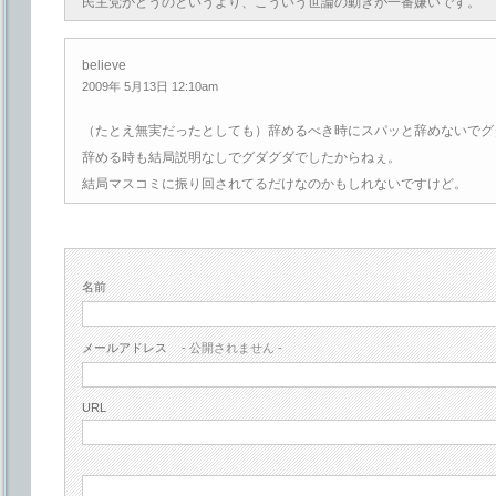
民主党がどうのというより、こういう世論の動きが一番嫌いです。
believe
2009年 5月13日 12:10am
（たとえ無実だったとしても）辞めるべき時にスパッと辞めないでグ
辞める時も結局説明なしでグダグダでしたからねぇ。
結局マスコミに振り回されてるだけなのかもしれないですけど。
名前
メールアドレス
- 公開されません -
URL