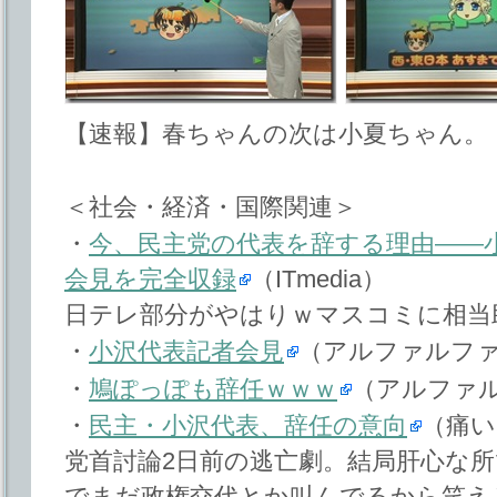
【速報】春ちゃんの次は小夏ちゃん。
＜社会・経済・国際関連＞
・
今、民主党の代表を辞する理由――
会見を完全収録
（ITmedia）
日テレ部分がやはりｗマスコミに相当
・
小沢代表記者会見
（アルファルフ
・
鳩ぽっぽも辞任ｗｗｗ
（アルファ
・
民主・小沢代表、辞任の意向
（痛い
党首討論2日前の逃亡劇。結局肝心な
でまだ政権交代とか叫んでるから笑え