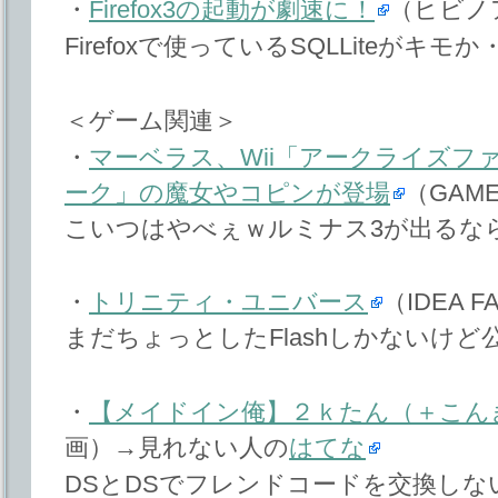
・
Firefox3の起動が劇速に！
（ヒビノ
Firefoxで使っているSQLLiteが
＜ゲーム関連＞
・
マーベラス、Wii「アークライズフ
ーク」の魔女やコピンが登場
（GAME
こいつはやべぇｗルミナス3が出るな
・
トリニティ・ユニバース
（IDEA F
まだちょっとしたFlashしかないけど
・
【メイドイン俺】２ｋたん（＋こん
画）→見れない人の
はてな
DSとDSでフレンドコードを交換し