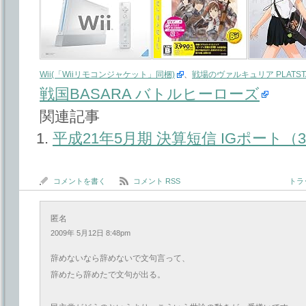
Wii(「Wiiリモコンジャケット」同梱)
、
戦場のヴァルキュリア PLATSTATIO
戦国BASARA バトルヒーローズ
関連記事
平成21年5月期 決算短信 IGポート（3
コメントを書く
コメント RSS
トラッ
匿名
2009年 5月12日 8:48pm
辞めないなら辞めないで文句言って、
辞めたら辞めたで文句が出る。