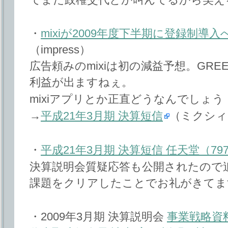
・
mixiが2009年度下半期に登録制
（impress）
広告頼みのmixiは初の減益予想。GRE
利益が出ますねぇ。
mixiアプリとか正直どうなんでしょう
→
平成21年3月期 決算短信
（ミクシィ
・
平成21年3月期 決算短信 任天堂（79
決算説明会質疑応答も公開されたので
課題をクリアしたことでお礼がきてま
・2009年3月期 決算説明会
事業戦略資