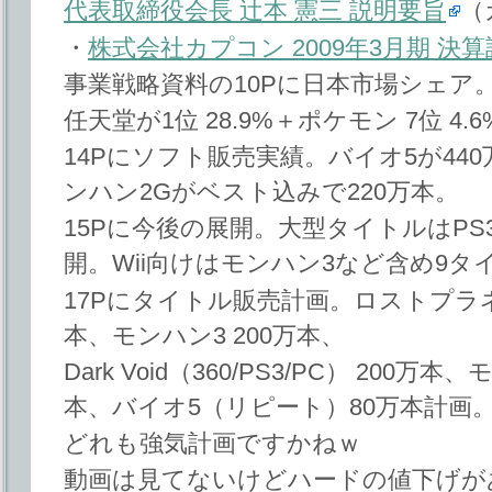
代表取締役会長 辻本 憲三 説明要旨
（
・
株式会社カプコン 2009年3月期 決
事業戦略資料の10Pに日本市場シェア。
任天堂が1位 28.9%＋ポケモン 7位 4
14Pにソフト販売実績。バイオ5が440
ンハン2Gがベスト込みで220万本。
15Pに今後の展開。大型タイトルはPS3/X
開。Wii向けはモンハン3など含め9タ
17Pにタイトル販売計画。ロストプラネッ
本、モンハン3 200万本、
Dark Void（360/PS3/PC） 200
本、バイオ5（リピート）80万本計画
どれも強気計画ですかねｗ
動画は見てないけどハードの値下げが