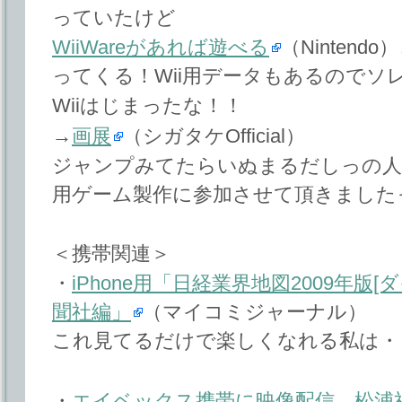
っていたけど
WiiWareがあれば遊べる
（Ninten
ってくる！Wii用データもあるのでソ
Wiiはじまったな！！
→
画展
（シガタケOfficial）
ジャンプみてたらいぬまるだしっの人もメ
用ゲーム製作に参加させて頂きました
＜携帯関連＞
・
iPhone用「日経業界地図2009年版
聞社編」
（マイコミジャーナル）
これ見てるだけで楽しくなれる私は・
・
エイベックス携帯に映像配信、松浦