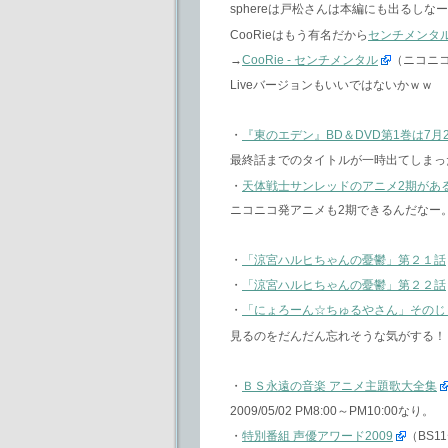
sphereは戸松さんは本編にも出るし
CooRieはもう有名だから
センチメンタ
→
CooRie - センチメンタル
（ニコニ
Liveバージョンもいいではないかｗｗ
・
『東のエデン』BD＆DVD第1巻は7月
最終話までのタイトルが一時出てしまっ
・
天体戦士サンレッドのアニメ2期があ
ニコニコ発アニメも2期できるんだなー
・
「涼宮ハルヒちゃんの憂鬱」第２１話
・
「涼宮ハルヒちゃんの憂鬱」第２２話
・
「にょろーん☆ちゅるやさん」そのじ
見るのをだんだん忘れそうな気がする！
・
ＢＳ永遠の音楽 アニメ主題歌大全集
2009/05/02 PM8:00～PM10:00なり。
・
特別番組 声優アワード2009
（BS1