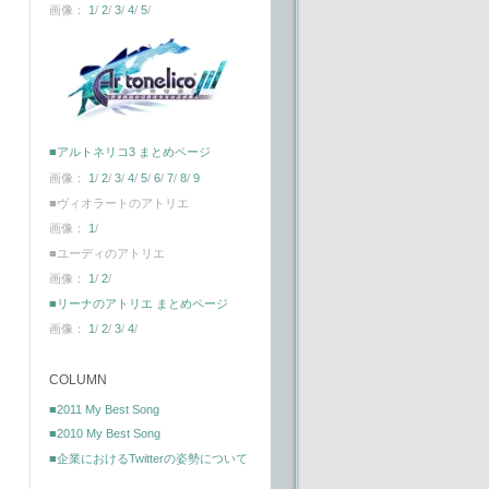
画像：
1
/
2
/
3
/
4
/
5
/
■アルトネリコ3 まとめページ
画像：
1
/
2
/
3
/
4
/
5
/
6
/
7
/
8
/
9
■ヴィオラートのアトリエ
画像：
1
/
■ユーディのアトリエ
画像：
1
/
2
/
■リーナのアトリエ まとめページ
画像：
1
/
2
/
3
/
4
/
COLUMN
■2011 My Best Song
■2010 My Best Song
■企業におけるTwitterの姿勢について