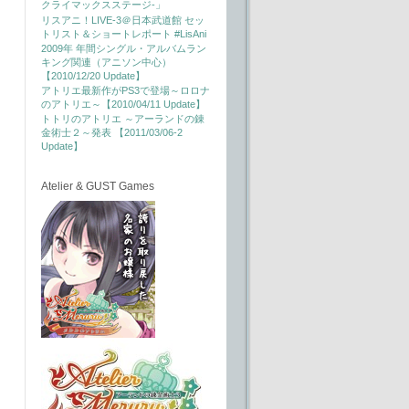
クライマックスステージ-」
リスアニ！LIVE-3＠日本武道館 セッ
トリスト＆ショートレポート #LisAni
2009年 年間シングル・アルバムラン
キング関連（アニソン中心）
【2010/12/20 Update】
アトリエ最新作がPS3で登場～ロロナ
のアトリエ～【2010/04/11 Update】
トトリのアトリエ ～アーランドの錬
金術士２～発表 【2011/03/06-2
Update】
Atelier & GUST Games