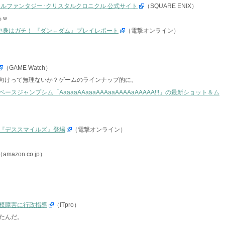
ルファンタジー･クリスタルクロニクル 公式サイト
（SQUARE ENIX）
るｗ
中身はガチ！ 『ダン←ダム』プレイレポート
（電撃オンライン）
（GAME Watch）
般向けって無理ないか？ゲームのラインナップ的に。
ジャンプシム「AaaaaAAaaaAAAaaAAAAaAAAAA!!!」の最新ショット＆ム
G『デススマイルズ』登場
（電撃オンライン）
（amazon.co.jp）
模障害に行政指導
（ITpro）
たんだ。