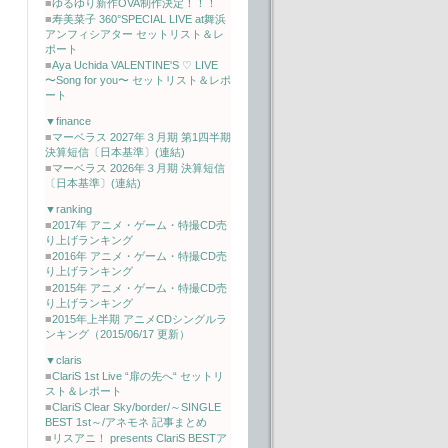
■
ゆるゆり新作OVA制作決定！！！
■
寿美菜子 360°SPECIAL LIVE at舞浜
アンフィシアター セットリスト＆レ
ポート
■
Aya Uchida VALENTINE'S ♡ LIVE
〜Song for you〜 セットリスト＆レポ
ート
▼finance
■
マーベラス 2027年３月期 第1四半期
決算短信〔日本基準〕(連結)
■
マーベラス 2026年３月期 決算短信
〔日本基準〕(連結)
▼ranking
■
2017年 アニメ・ゲーム・特撮CD売
り上げランキング
■
2016年 アニメ・ゲーム・特撮CD売
り上げランキング
■
2015年 アニメ・ゲーム・特撮CD売
り上げランキング
■
2015年上半期 アニメCDシングルラ
ンキング（2015/06/17 更新）
▼claris
■
ClariS 1st Live “扉の先へ“ セットリ
スト＆レポート
■
ClariS Clear Sky/border/～SINGLE
BEST 1st～/アネモネ 記事まとめ
■
リスアニ！ presents ClariS BESTア