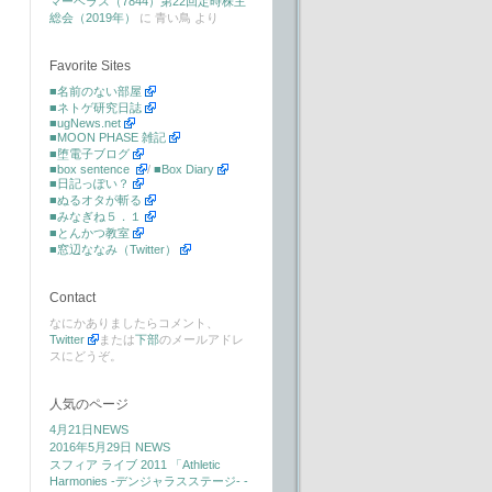
マーベラス（7844）第22回定時株主
総会（2019年）
に
青い鳥
より
Favorite Sites
■名前のない部屋
■ネトゲ研究日誌
■ugNews.net
■MOON PHASE 雑記
■堕電子ブログ
■box sentence
/
■Box Diary
■日記っぽい？
■ぬるオタが斬る
■みなぎね５．１
■とんかつ教室
■窓辺ななみ（Twitter）
Contact
なにかありましたらコメント、
Twitter
または
下部
のメールアドレ
スにどうぞ。
人気のページ
4月21日NEWS
2016年5月29日 NEWS
スフィア ライブ 2011 「Athletic
Harmonies -デンジャラスステージ- -