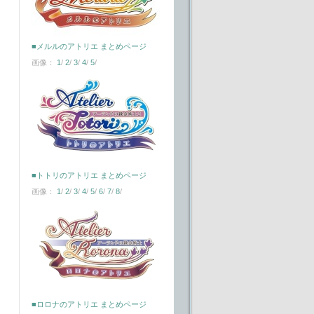
■メルルのアトリエ まとめページ
画像：
1
/
2
/
3
/
4
/
5
/
■トトリのアトリエ まとめページ
画像：
1
/
2
/
3
/
4
/
5
/
6
/
7
/
8
/
■ロロナのアトリエ まとめページ