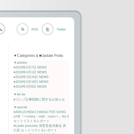
RSS
Twitter
▼Categories & ■Update Posts
▼articles
■
2018年5月7日 NEWS
■
2018年4月1日 NEWS
■
2018年3月24日 NEWS
■
2018年3月18日 NEWS
■
2018年3月8日 NEWS
▼Air-be
■
ゴンゾ記事削除に関するお知らせ
▼special
■
AYA UCHIDA CHARACTER SONG
LIVE『〜chara・melt・room〜』No.3
セットリスト＆レポート
■
Lantis presents 深窓音楽演奏会 其
の五 セットリスト＆レポート