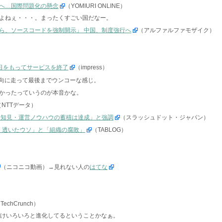
へ…国際問題化の懸念
（YOMIURI ONLINE）
よねぇ・・・。まったくすごい国だなー。
ら、ソースコードを強制開示」 中国、制度強行へ
（アルファルファモザイク）
30日をもってサービスを終了
（impress）
方向に走って最後までウンコーな感じ。
かったっていうのが本音かな。
（NTTデータ）
技術的知見・運営ノウハウの蓄積は達成」と強調
（スラッシュドット・ジャパン）
「見え透いたウソ」と「組織の腐敗」
（TABLOG）
（ニコニコ動画）→見れない人の
はてな
TechCrunch）
だけいろいろと進化してるということかなぁ。