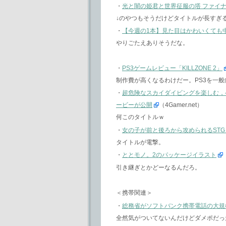
・
光と闇の姫君と世界征服の塔 ファイナ
↓のやつもそうだけどタイトルが長すぎ
・
【今週の1本】見た目はかわいくても
やりごたえありそうだな。
・
PS3ゲームレビュー「KILLZONE 2」
制作費が高くなるわけだー。PS3を一
・
超危険なスカイダイビングを楽しむ，ベース
ービーが公開
（4Gamer.net）
何このタイトルｗ
・
女の子が前と後ろから攻められるST
タイトルが電撃。
・
ととモノ。2のパッケージイラスト
引き継ぎとかどーなるんだろ。
＜携帯関連＞
・
総務省がソフトバンク携帯電話の大規
全然気がついてないんだけどダメポだっ