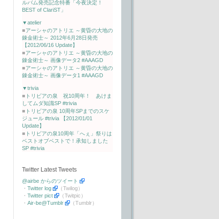
ルバム発売記念特番「今夜決定！
BEST of ClariST」
▼atelier
■
アーシャのアトリエ ～黄昏の大地の
錬金術士～ 2012年6月28日発売
【2012/06/16 Update】
■
アーシャのアトリエ ～黄昏の大地の
錬金術士～ 画像データ2 #AAAGD
■
アーシャのアトリエ ～黄昏の大地の
錬金術士～ 画像データ1 #AAAGD
▼trivia
■
トリビアの泉 祝10周年！ あけま
してムダ知識SP #trivia
■
トリビアの泉 10周年SPまでのスケ
ジュール #trivia 【2012/01/01
Update】
■
トリビアの泉10周年「へぇ」祭りは
ベストオブベストで！承知しました
SP #trivia
Twitter Latest Tweets
@airbe からのツイート
・
Twitter log
（Twilog）
・
Twitter pict
（Twitpic）
・
Air-be@Tumblr
（Tumblr）