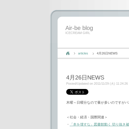
Air-be blog
ICECREAM GIRL
articles
4月26日NEWS
4月26日NEWS
Posted/Updated on 2011/11/29 (火) 11:24:26
木曜～日曜分なので量が多いのですがパ
＜社会・経済・国際関連＞
・
「本を壊すな」図書館動く 切り抜き