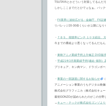
TSUTAYAとかどういう対策してるん
しかしここまでだとひでぇなぁ。バック
・
FX業界に波紋広がる - 金融庁、FX
リバレッジ20-30倍くらいが上限にな
・
ＴＢＳ、視聴率ピンチ １ケタ続出、
今までの番組より悪くなってるんだもん
・
東映アニメ業績予想上方修正 DVD販
・
平成21年3月期業績予想(連結･個別
プリキュア、キン肉マン、ドラゴンボー
・
事業の一部譲渡に関するお知らせ
（
アニメーション事業のうちデジタル映像
株式会社グラフィニカ（株式会社キュー
最初GONZOが認められたのがこの分
→
キュー・テックが株式会社ゴンゾより