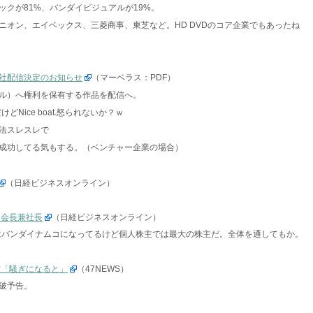
クが81%、バンダイビジュアルが19%。
ニオン、エイベックス、三菱商事、東芝など。HD DVDのコア企業でもあったね
社配信決定のお知らせ
（マーベラス：PDF）
チロール）へ権利を保有する作品を配信へ。
けどNice boat.怒られないか？ｗ
法スレスレで
成功してる気もする。（ベンチャー企業の場合）
（日経ビジネスオンライン）
コ会長兼社長
（日経ビジネスオンライン）
今はバンダイナムコになってるけど個人株主では最大の株主だ。全体を通してもか。
捕「騒ぎになると」
（47NEWS）
破予告。