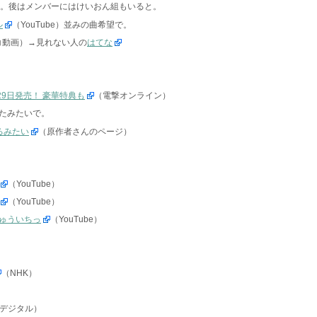
なー。後はメンバーにはけいおん組もいると。
ル
（YouTube）並みの曲希望で。
コ動画）→見れない人の
はてな
29日発売！ 豪華特典も
（電撃オンライン）
たみたいで。
るみたい
（原作者さんのページ）
。
（YouTube）
（YouTube）
ゅういちっ
（YouTube）
（NHK）
1デジタル）