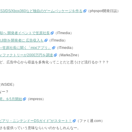
/PS3/DS/Xbox360など独自のゲームパッケージを作る
（phpspot開発日誌）
脱却へ 開発者イベントで笠原社長
（ITmedia）
収入8割を開発者に 広告収入も
（ITmedia）
―笠原社長に聞く「mixiアプリ」
（ITmedia）
ィファクトリーが2000万円を調達
（MarkeZine）
ど、広告中心から収益を多角化ってことだと思うけど流行るか？？？
iNSIDE）
なー？
の間」を5月開始
（impress）
ピアリ・ニンテンドーDSガイド”がスタート！
（ファミ通.com）
さを提供っていう意味ならいいのかもしれんなー。