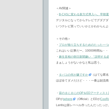
＜AV関連＞
・
B-CASに変わる新方式導入へ。早期
デジタルになってからテレビでグダグダ
いつテレビ買っていいかとかわからんよ
＜その他＞
・
プロが独り立ちするためのたった一つ
これはいい記事だー。10000時間ね・・
・
麻生首相の朝日新聞嫌い 「説明する
まぁしょうがないかなと私は思う。
・
タバコの何が嫌ですか
（はてな匿名
ほぼ全てダメだけど・・・一番は副流煙
・
宙のまにまにのOP＆EDアーティスト
OPが
sphere
（Official）とEDが
CooRi
Lantisは新レーべル作ったんだったっけ