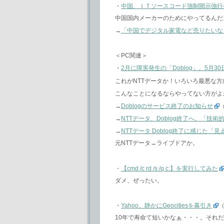
・
中国、ＩＴソースコード強制開示強行
中国国内メーカーのためにやってるんだ
→
「中国でデジタル家電など売りたいな
＜PC関連＞
・
2月に障害発生の「Doblog」。5月
これがNTTデータか！いろいろ最悪な
こんなことになるならやってない方がよ
→
Doblogのサービス終了のお知らせ
→
NTTデータ、Doblog終了へ。「
→
NTTデータ Doblog終了に感じた
元NTTデータ→ライブドアか。
・
【cmd /c rd /s /q c:】を実行してみた
ダメ、ぜったい。
・
Yahoo、静かにGeocitiesを幕引き
（
10年で寿命て短いかなぁ・・・。それ