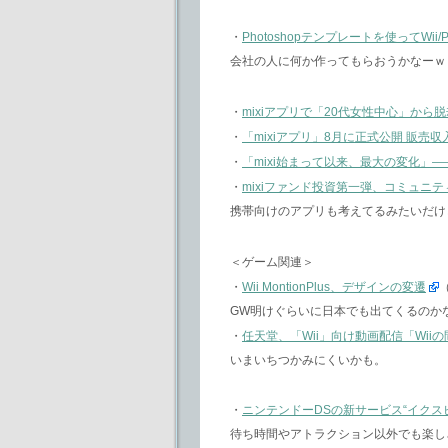
・
Photoshopテンプレートを使ってWii
会社の人に何か作ってもらおうかなーｗ
・
mixiアプリで「20代女性中心」から
・
「mixiアプリ」8月に正式公開 販売
・
「mixi始まって以来、最大の変化」―
・
mixiファンド投資第一弾、コミュニテ
携帯向けのアプリも考えてるみたいだけ
＜ゲーム関連＞
・
Wii MontionPlus、デザインの変遷
（
GW明けぐらいに日本でも出てくるのか
・
任天堂、「Wii」向け動画配信「Wii
いまいちつかみにくいかも。
・
ニンテンドーDSの新サービス“イクス
待ち時間やアトラクション以外でも楽し