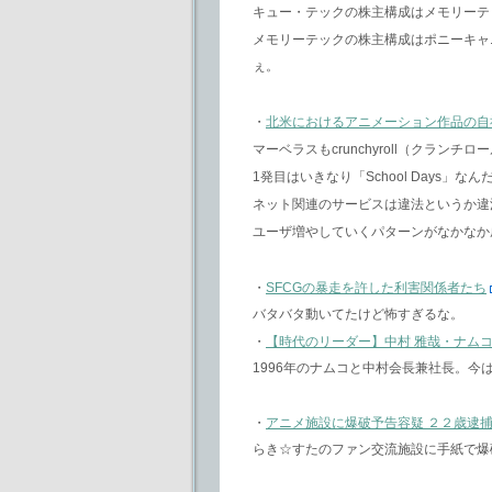
キュー・テックの株主構成はメモリーテッ
メモリーテックの株主構成はポニーキャ
ぇ。
・
北米におけるアニメーション作品の自
マーベラスもcrunchyroll（クラン
1発目はいきなり「School Days」なんだ
ネット関連のサービスは違法というか違
ユーザ増やしていくパターンがなかなか
・
SFCGの暴走を許した利害関係者たち
バタバタ動いてたけど怖すぎるな。
・
【時代のリーダー】中村 雅哉・ナム
1996年のナムコと中村会長兼社長。
・
アニメ施設に爆破予告容疑 ２２歳逮
らき☆すたのファン交流施設に手紙で爆