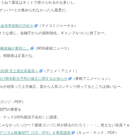
だろうね？最近はネットで借りられるのも多いし。
ナンバーとか集められなかったら最悪だ。
証拠金倍率規制の方針か
（マイコミジャーナル）
りそうな感じ。金融庁からの規制強化。ギャンブルついに終了かー。
大幅改編が裏目に…
（MSN産経ニュース）
。視聴者は正直だな。
売好調 売上過去高最高へ
（アニメ！アニメ！）
）及び期末配当予想の修正に関するお知らせ
（東映アニメーション）
ルが頑張って上方修正。昔から人気コンテンツ持ってるところは強いなー。
ゴンゾ：PDF）
部門の事業を
・テック100%新設子会社）に譲渡。
野じゃなかったっけー？最後ゴンゾに何が残るのだろう・・・。使えない役員？ｗ
デジタル映像部門（CG・VFX）を事業譲渡
（キュー・テック：PDF）