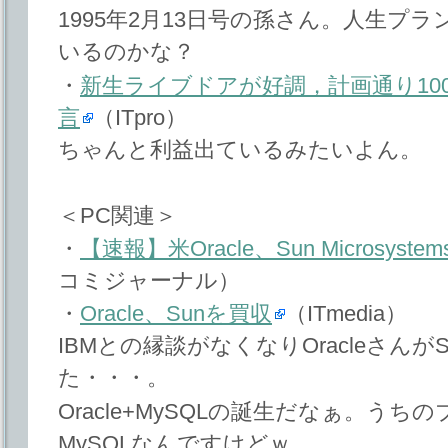
1995年2月13日号の孫さん。人生プ
いるのかな？
・
新生ライブドアが好調，計画通り10
言
（ITpro）
ちゃんと利益出ているみたいよん。
＜PC関連＞
・
【速報】米Oracle、Sun Microsys
コミジャーナル）
・
Oracle、Sunを買収
（ITmedia）
IBMとの縁談がなくなりOracleさん
た・・・。
Oracle+MySQLの誕生だなぁ。うちのブ
MySQLなんですけどｗ