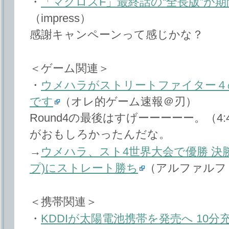
・
「マクロスF」最終話の“全長版”が
（impress）
感謝キャンペーンって感じかな？
＜ゲーム関連＞
・
ウメハラがストリートファイター４
です
（オレ的ゲーム速報＠刃）
Round4の最後はすげーーーーー。（4
がおもしろかったんだな。
→
ウメハラ、スト4世界大会で優勝 決
プ)にストレート勝ち
（アルファルフ
＜携帯関連＞
・
KDDIが太陽電池携帯を発売へ 10