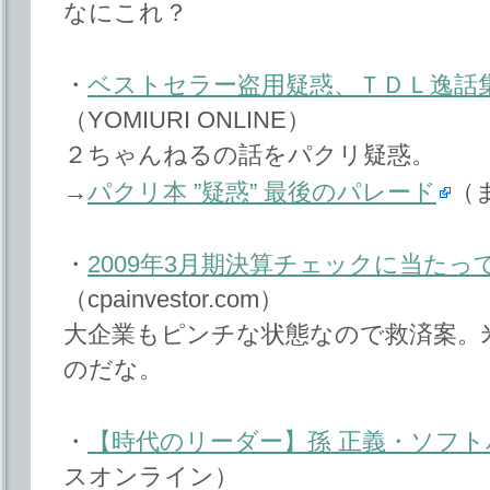
なにこれ？
・
ベストセラー盗用疑惑、ＴＤＬ逸話
（YOMIURI ONLINE）
２ちゃんねるの話をパクリ疑惑。
→
パクリ本 ”疑惑” 最後のパレード
（ま
・
2009年3月期決算チェックに当た
（cpainvestor.com）
大企業もピンチな状態なので救済案。
のだな。
・
【時代のリーダー】孫 正義・ソフ
スオンライン）