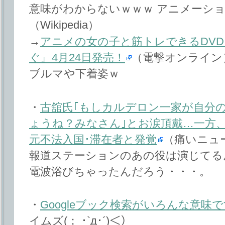
意味がわからないｗｗｗ アニメーシ
（Wikipedia）
→
アニメの女の子と筋トレできるDV
ぐ』4月24日発売！
（電撃オンライン
ブルマや下着姿ｗ
・
古舘氏｢もしカルデロン一家が自分
ょうね？みなさん｣とお涙頂戴…一方、
元不法入国･滞在者と発覚
（痛いニュース
報道ステーションのあの役は演じてる
電波浴びちゃったんだろう・・・。
・
Googleブック検索がいろんな意味
イムズ(； ･`д･´)＜）