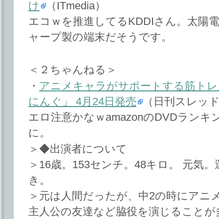
け
（ITmedia）
エコｗを推進してるKDDIさん。太陽
ャープ製の端末だそうです。
＜２ちゃんねる＞
・
アニメキャラがサポートする筋トレ
にんぐ」 4月24日発売
（日刊スレッ
エロ注意かなｗamazonのDVDラン
に。
＞◆出演者について
＞16歳。153センチ。48キロ。 元
き。
＞元は人間だったが、中2の時にアニ
主人公の友達など脇役を演じることが