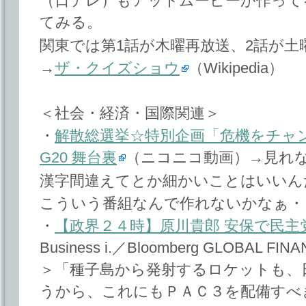
（日テレ）もアットムービーが作って
てみる。
関東では第1話が木曜再放送、2話が土
→
ザ・クイズショウ
（Wikipedia）
＜社会・経済・国際関連＞
・
解散総選挙☆特別企画「危機をチャ
G20 舞台裏
（ニコニコ動画）→見れ
漢字間違えてとか細かいことはいいん
こういう番組なんで作れないかなぁ・
・
【政界２４時】原川貴郎 安保で民主党
Business i.／Bloomberg GLOBAL FI
＞「種子島から発射するロケットも、
うから、これにもＰＡＣ３を配備すべ