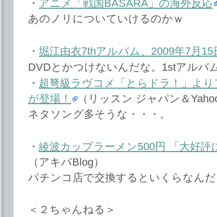
・
アニメ「戦国BASARA」の海外反応
あのノリについていけるのかｗ
・
堀江由衣7thアルバム、2009年7月1
DVDとかつけないんだな。1stアル
・
超弩級ラヴコメ「とらドラ！」より
が登場！
（リッスン ジャパン＆Yahoo
ネタソング多そうな・・・。
・
綾波カップラーメン500円 「大好
（アキバBlog）
パチンコ店で交換するといくらなんだ
＜２ちゃんねる＞