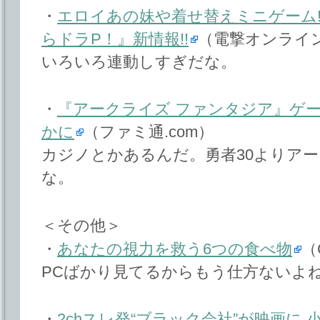
・
エロイあの妹や着せ替えミニゲーム!
らドラP！』新情報!!
（電撃オンライ
いろいろ連動しすぎだな。
・
『アークライズ ファンタジア』ゲ
かに
（ファミ通.com）
カジノとかあるんだ。勇者30よりア
な。
＜その他＞
・
あなたの視力を救う6つの食べ物
（
PCばかり見てるからもう仕方ないよね(´
・
2chスレ発“ブラック会社”が映画に