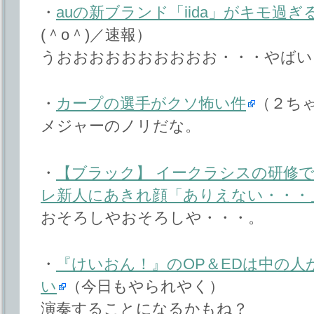
・
auの新ブランド「iida」がキモ過
(＾o＾)／速報）
うおおおおおおおおおお・・・やばい
・
カープの選手がクソ怖い件
（２ち
メジャーのノリだな。
・
【ブラック】 イークラシスの研修
レ新人にあきれ顔「ありえない・・・
おそろしやおそろしや・・・。
・
『けいおん！』のOP＆EDは中の人
い
（今日もやられやく）
演奏することになるかもね？