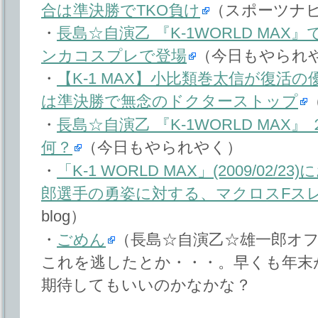
合は準決勝でTKO負け
（スポーツナビ＆
・
長島☆自演乙 『K-1WORLD MA
ンカコスプレで登場
（今日もやられ
・
【K-1 MAX】小比類巻太信が復活
は準決勝で無念のドクターストップ
・
長島☆自演乙 『K-1WORLD MAX
何？
（今日もやられやく）
・
「K-1 WORLD MAX」(2009/02
郎選手の勇姿に対する、マクロスFス
blog）
・
ごめん
（長島☆自演乙☆雄一郎オ
これを逃したとか・・・。早くも年末
期待してもいいのかなかな？