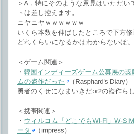
＞A．特にそのような意見はいただい
トは差し控えます。
ニヤニヤｗｗｗｗｗｗ
いくら本数を伸ばしたところで下方修
どれくらいになるかはわからないぽ。
＜ゲーム関連＞
・
韓国インディーズゲーム公募展の奨
ムの盗作だった
（Rasphard's Diary）
勇者のくせになまいきだor2の盗作ら
＜携帯関連＞
・
ウィルコム「どこでもWi-Fi」W-S
ータ
（impress）