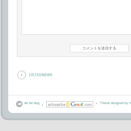
2月23日NEWS
Air-be blog
Theme designed by m