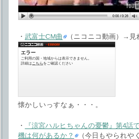
・
武富士CM曲
（ニコニコ動画）→見
懐かしいっすなぁ・・・。
・
『涼宮ハルヒちゃんの憂鬱』第4話
機は何があるか？
（今日もやられや