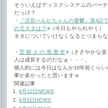
そういえばディスクシステムのバーチ
だっけ？
・
『涼宮ハルヒちゃんの憂鬱』第4話
の元ネタは？
（今日もやられやく）
ネタについていけなくなるとつまら
・
芸 能 人 の 黒 歴 史
（ささやかな楽
人は成長するのだなぁ・・・。
個人的には今日はなんか10年前くら
事が多かったと思いますｗ
関連記事
4月12日NEWS
4月5日NEWS