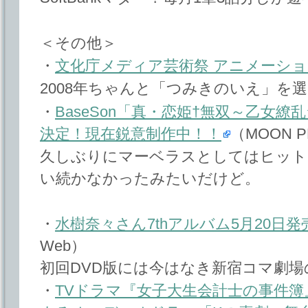
＜その他＞
・
文化庁メディア芸術祭 アニメーシ
2008年ちゃんと「つみきのいえ」を
・
BaseSon「真・恋姫†無双～乙女
決定！現在鋭意制作中！！
（MOON 
久しぶりにマーベラスとしてはヒット
い続かなかったみたいだけど。
・
水樹奈々さん7thアルバム5月20日
Web）
初回DVD版には今はなき新宿コマ劇場
・
TVドラマ『女子大生会計士の事件簿