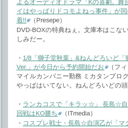
よるオーディオドラマ「Kの喜劇。舞
イはやっぱりドコモよねっ事件」が同
着!!
（Presepe）
DVD-BOXの特典ねぇ。文庫本はこない
しみだー。
・
1/8「獅子堂秋葉」&ねんどろいど
Ver.」が今日から予約開始だお
（フィ
マイルカンパニー勤務 ミカタンブロ
やっぱはいてない。ねんどろいどの頭
・
ランカコスで「キラッ☆」 長島☆自演
回戦はKO勝ち
（ITmedia）
・
コスプレ戦士・長島☆自演乙が「マク