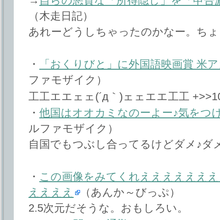
→
自らの悪質な「所得隠し」を「申告
（木走日記）
あれーどうしちゃったのかなー。ちょ
・
「おくりびと」に外国語映画賞 米
ファモザイク）
工工エエェェ(´д｀)ェェエエ工工 +>>
・
他国はオオカミなのーよー♪気をつ
ルファモザイク）
自国でもつぶし合ってるけどダメ♪ダメ
・
この画像をみてくれえええええええ
ええええ
（あんか～びっぷ）
2.5次元だそうな。おもしろい。