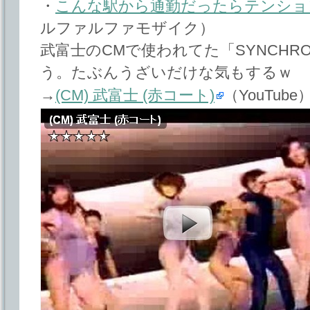
・
こんな駅から通勤だったらテンショ
ルファルファモザイク）
武富士のCMで使われてた「SYNCHRON
う。たぶんうざいだけな気もするｗ
→
(CM) 武富士 (赤コート)
（YouTube