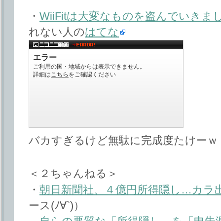
・
WiiFitは大変なものを盗んでいきま
れない人の
はてな
バカすぎるけど無駄に完成度たけーｗ
＜２ちゃんねる＞
・
朝日新聞社、４億円所得隠し…カラ
ース(ﾉ∀`)）