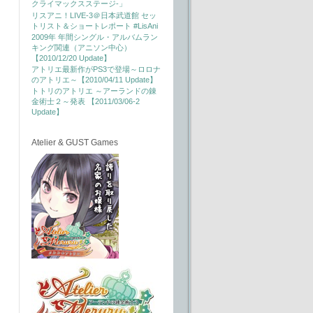
クライマックスステージ-」
リスアニ！LIVE-3＠日本武道館 セッ
トリスト＆ショートレポート #LisAni
2009年 年間シングル・アルバムラン
キング関連（アニソン中心）
【2010/12/20 Update】
アトリエ最新作がPS3で登場～ロロナ
のアトリエ～【2010/04/11 Update】
トトリのアトリエ ～アーランドの錬
金術士２～発表 【2011/03/06-2
Update】
Atelier & GUST Games