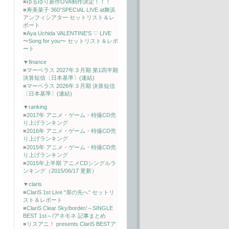
■
ゆるゆり新作OVA制作決定！！！
■
寿美菜子 360°SPECIAL LIVE at舞浜
アンフィシアター セットリスト＆レ
ポート
■
Aya Uchida VALENTINE'S ♡ LIVE
〜Song for you〜 セットリスト＆レポ
ート
▼finance
■
マーベラス 2027年３月期 第1四半期
決算短信〔日本基準〕(連結)
■
マーベラス 2026年３月期 決算短信
〔日本基準〕(連結)
▼ranking
■
2017年 アニメ・ゲーム・特撮CD売
り上げランキング
■
2016年 アニメ・ゲーム・特撮CD売
り上げランキング
■
2015年 アニメ・ゲーム・特撮CD売
り上げランキング
■
2015年上半期 アニメCDシングルラ
ンキング（2015/06/17 更新）
▼claris
■
ClariS 1st Live “扉の先へ“ セットリ
スト＆レポート
■
ClariS Clear Sky/border/～SINGLE
BEST 1st～/アネモネ 記事まとめ
■
リスアニ！ presents ClariS BESTア