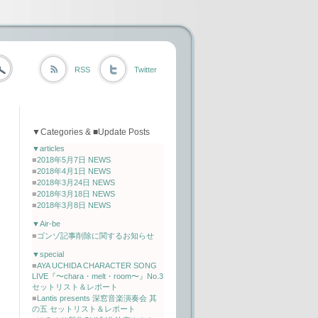
RSS
Twitter
▼Categories & ■Update Posts
▼articles
■
2018年5月7日 NEWS
■
2018年4月1日 NEWS
■
2018年3月24日 NEWS
■
2018年3月18日 NEWS
■
2018年3月8日 NEWS
▼Air-be
■
ゴンゾ記事削除に関するお知らせ
▼special
■
AYA UCHIDA CHARACTER SONG
LIVE『〜chara・melt・room〜』No.3
セットリスト＆レポート
■
Lantis presents 深窓音楽演奏会 其
の五 セットリスト＆レポート