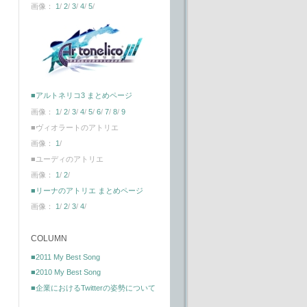
画像：
1
/
2
/
3
/
4
/
5
/
■アルトネリコ3 まとめページ
画像：
1
/
2
/
3
/
4
/
5
/
6
/
7
/
8
/
9
■ヴィオラートのアトリエ
画像：
1
/
■ユーディのアトリエ
画像：
1
/
2
/
■リーナのアトリエ まとめページ
画像：
1
/
2
/
3
/
4
/
COLUMN
■2011 My Best Song
■2010 My Best Song
■企業におけるTwitterの姿勢について