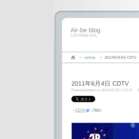
Air-be blog
ICECREAM GIRL
ranking
2011年6月4日 CDTV
2011年6月4日 CDTV
Posted/Updated on 2011/6/5 (日) 1:22:37
・
CDTV
（TBS）