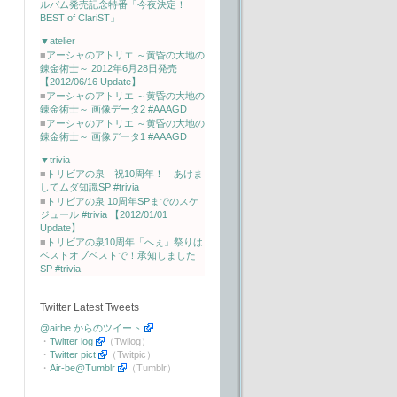
ルバム発売記念特番「今夜決定！
BEST of ClariST」
▼atelier
■
アーシャのアトリエ ～黄昏の大地の
錬金術士～ 2012年6月28日発売
【2012/06/16 Update】
■
アーシャのアトリエ ～黄昏の大地の
錬金術士～ 画像データ2 #AAAGD
■
アーシャのアトリエ ～黄昏の大地の
錬金術士～ 画像データ1 #AAAGD
▼trivia
■
トリビアの泉 祝10周年！ あけま
してムダ知識SP #trivia
■
トリビアの泉 10周年SPまでのスケ
ジュール #trivia 【2012/01/01
Update】
■
トリビアの泉10周年「へぇ」祭りは
ベストオブベストで！承知しました
SP #trivia
Twitter Latest Tweets
@airbe からのツイート
・
Twitter log
（Twilog）
・
Twitter pict
（Twitpic）
・
Air-be@Tumblr
（Tumblr）