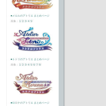
■メルルのアトリエ まとめページ
画像：
1
/
2
/
3
/
4
/
5
/
■トトリのアトリエ まとめページ
画像：
1
/
2
/
3
/
4
/
5
/
6
/
7
/
8
/
■ロロナのアトリエ まとめページ