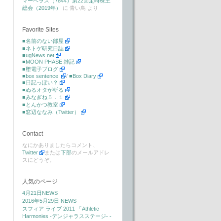
マーベラス（7844）第22回定時株主
総会（2019年）
に
青い鳥
より
Favorite Sites
■名前のない部屋
■ネトゲ研究日誌
■ugNews.net
■MOON PHASE 雑記
■堕電子ブログ
■box sentence
/
■Box Diary
■日記っぽい？
■ぬるオタが斬る
■みなぎね５．１
■とんかつ教室
■窓辺ななみ（Twitter）
Contact
なにかありましたらコメント、
Twitter
または
下部
のメールアドレ
スにどうぞ。
人気のページ
4月21日NEWS
2016年5月29日 NEWS
スフィア ライブ 2011 「Athletic
Harmonies -デンジャラスステージ- -