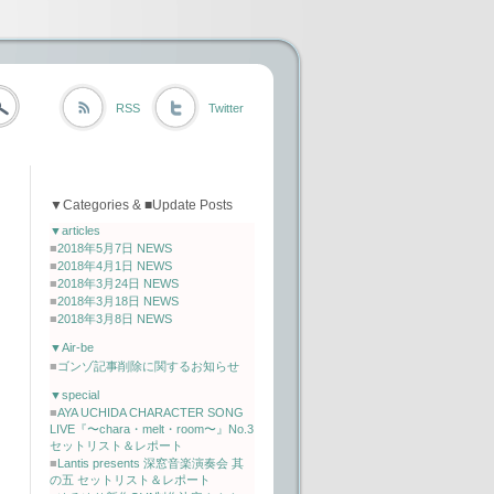
RSS
Twitter
▼Categories & ■Update Posts
▼articles
■
2018年5月7日 NEWS
■
2018年4月1日 NEWS
■
2018年3月24日 NEWS
■
2018年3月18日 NEWS
■
2018年3月8日 NEWS
▼Air-be
■
ゴンゾ記事削除に関するお知らせ
▼special
■
AYA UCHIDA CHARACTER SONG
LIVE『〜chara・melt・room〜』No.3
セットリスト＆レポート
■
Lantis presents 深窓音楽演奏会 其
の五 セットリスト＆レポート