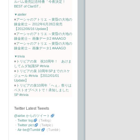
ルバム発売記念特番「今夜決定！
BEST of ClariST」
▼atelier
■
アーシャのアトリエ ～黄昏の大地の
錬金術士～ 2012年6月28日発売
【2012/06/16 Update】
■
アーシャのアトリエ ～黄昏の大地の
錬金術士～ 画像データ2 #AAAGD
■
アーシャのアトリエ ～黄昏の大地の
錬金術士～ 画像データ1 #AAAGD
▼trivia
■
トリビアの泉 祝10周年！ あけま
してムダ知識SP #trivia
■
トリビアの泉 10周年SPまでのスケ
ジュール #trivia 【2012/01/01
Update】
■
トリビアの泉10周年「へぇ」祭りは
ベストオブベストで！承知しました
SP #trivia
Twitter Latest Tweets
@airbe からのツイート
・
Twitter log
（Twilog）
・
Twitter pict
（Twitpic）
・
Air-be@Tumblr
（Tumblr）