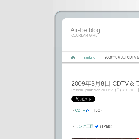
Air-be blog
ICECREAM GIRL
ranking
2009年8月8日 CDT
2009年8月8日 CDTV
Posted/Updated on 2009/8/9 (日) 3:09:30
・
CDTV
（TBS）
・
ランク王国
（TVais）