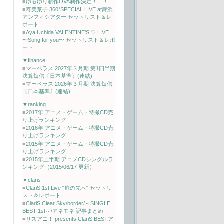
■
ゆるゆり新作OVA制作決定！！！
■
寿美菜子 360°SPECIAL LIVE at舞浜
アンフィシアター セットリスト＆レ
ポート
■
Aya Uchida VALENTINE'S ♡ LIVE
〜Song for you〜 セットリスト＆レポ
ート
▼finance
■
マーベラス 2027年３月期 第1四半期
決算短信〔日本基準〕(連結)
■
マーベラス 2026年３月期 決算短信
〔日本基準〕(連結)
▼ranking
■
2017年 アニメ・ゲーム・特撮CD売
り上げランキング
■
2016年 アニメ・ゲーム・特撮CD売
り上げランキング
■
2015年 アニメ・ゲーム・特撮CD売
り上げランキング
■
2015年上半期 アニメCDシングルラ
ンキング（2015/06/17 更新）
▼claris
■
ClariS 1st Live “扉の先へ“ セットリ
スト＆レポート
■
ClariS Clear Sky/border/～SINGLE
BEST 1st～/アネモネ 記事まとめ
■
リスアニ！ presents ClariS BESTア