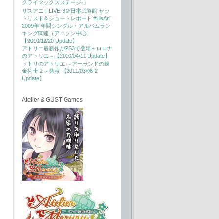
クライマックスステージ-」
リスアニ！LIVE-3＠日本武道館 セッ
トリスト＆ショートレポート #LisAni
2009年 年間シングル・アルバムラン
キング関連（アニソン中心）
【2010/12/20 Update】
アトリエ最新作がPS3で登場～ロロナ
のアトリエ～【2010/04/11 Update】
トトリのアトリエ ～アーランドの錬
金術士２～発表 【2011/03/06-2
Update】
Atelier & GUST Games