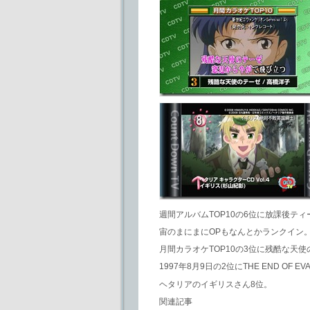
週間アルバムTOP10の6位に放課後テ
宙のまにまにOPもなんとかランクイン
月間カラオケTOP10の3位に残酷な天
1997年8月9日の2位にTHE END OF
ヘタリアのイギリスさん8位。
関連記事