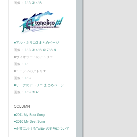
画像：
1
/
2
/
3
/
4
/
5
/
■アルトネリコ3 まとめページ
画像：
1
/
2
/
3
/
4
/
5
/
6
/
7
/
8
/
9
■ヴィオラートのアトリエ
画像：
1
/
■ユーディのアトリエ
画像：
1
/
2
/
■リーナのアトリエ まとめページ
画像：
1
/
2
/
3
/
4
/
COLUMN
■2011 My Best Song
■2010 My Best Song
■企業におけるTwitterの姿勢について