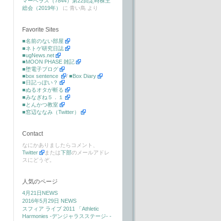
マーベラス（7844）第22回定時株主
総会（2019年）
に
青い鳥
より
Favorite Sites
■名前のない部屋
■ネトゲ研究日誌
■ugNews.net
■MOON PHASE 雑記
■堕電子ブログ
■box sentence
/
■Box Diary
■日記っぽい？
■ぬるオタが斬る
■みなぎね５．１
■とんかつ教室
■窓辺ななみ（Twitter）
Contact
なにかありましたらコメント、
Twitter
または
下部
のメールアドレ
スにどうぞ。
人気のページ
4月21日NEWS
2016年5月29日 NEWS
スフィア ライブ 2011 「Athletic
Harmonies -デンジャラスステージ- -