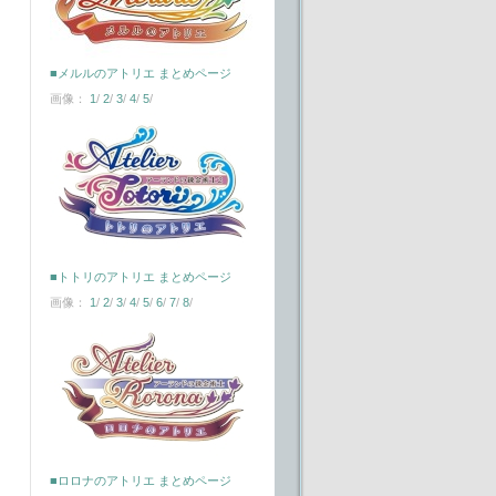
■メルルのアトリエ まとめページ
画像：
1
/
2
/
3
/
4
/
5
/
■トトリのアトリエ まとめページ
画像：
1
/
2
/
3
/
4
/
5
/
6
/
7
/
8
/
■ロロナのアトリエ まとめページ