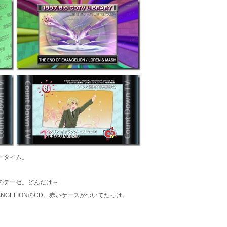
ィータイム。
。
使のテーゼ。どんだけ～
 EVANGELIONのCD。赤いケースがついてたっけ。